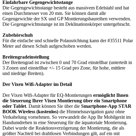
Einfahrbare Gegengewichtsstange
Die Gegengewichtsstange besteht aus massivem Edelstahl und hat
einen Durchmesser von 20 mm. Sie können damit alle
Gegengewichte der SX und GP Montierungsbaureihen verwenden.
Die Gegengewichtsstange ist im Deklinationskörper untergebracht.
Zubehörschuh
Für die einfache und schnelle Polausrichtung kann der #35511 Polar
Meter auf diesen Schuh aufgeschoben werden.
Breitengradeinstellung
Der Breitengrad ist zwischen 0 und 70 Grad einstellbar (unterteilt in
3 Zonen und einstellbar +/- 15 Grad pro Zone, für hohe, mittlere
und niedrige Breiten).
Der Vixen Wifi-Adapter im Detail
Der Vixen Wifi-Adapter für EQ-Montierungen
ermöglicht Ihnen
die Steuerung Ihrer Vixen Montierung über ein Smartphone
oder Tablet
. Damit können Sie über die
Smartphone-App STAR
BOOK Wireless (kostenlos)
die Himmelsnavigation ganz ohne
Verkabelung vornehmen. So verwandelt die App Ihr Mobilgerät im
Handumdrehen in eine Steuerung für die äquatoriale Montierung.
Dabei wurde die Reaktionsverzögerung der Montierung, die als
größter Nachteil bei drahtlosen Verbindungen gilt, auf ein mit