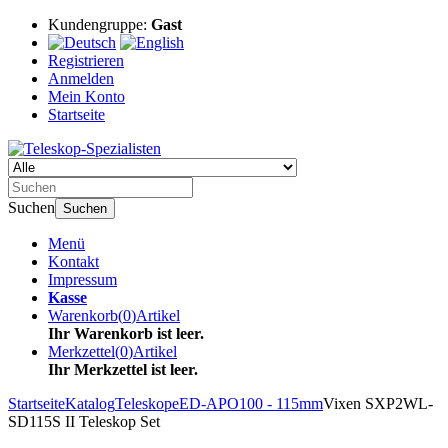
Kundengruppe:
Gast
Registrieren
Anmelden
Mein Konto
Startseite
Suchen
Suchen
Menü
Kontakt
Impressum
Kasse
Warenkorb
(
0
)
Artikel
Ihr Warenkorb ist leer.
Merkzettel
(
0
)
Artikel
Ihr Merkzettel ist leer.
Startseite
Katalog
Teleskope
ED-APO
100 - 115mm
Vixen SXP2WL-
SD115S II Teleskop Set