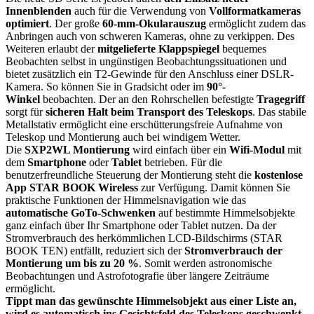
Innenblenden
auch für die Verwendung von
Vollformatkameras
optimiert
. Der große
60-mm-Okularauszug
ermöglicht zudem das
Anbringen auch von schweren Kameras, ohne zu verkippen. Des
Weiteren erlaubt der
mitgelieferte Klappspiegel
bequemes
Beobachten selbst in ungünstigen Beobachtungssituationen und
bietet zusätzlich ein T2-Gewinde für den Anschluss einer DSLR-
Kamera. So können Sie in Gradsicht oder im
90°-
Winkel
beobachten. Der an den Rohrschellen befestigte
Tragegriff
sorgt für
sicheren Halt beim Transport des Teleskops
. Das stabile
Metallstativ ermöglicht eine erschütterungsfreie Aufnahme von
Teleskop und Montierung auch bei windigem Wetter.
Die
SXP2WL Montierung
wird einfach über ein
Wifi-Modul
mit
dem
Smartphone
oder
Tablet
betrieben. Für die
benutzerfreundliche Steuerung der Montierung steht die
kostenlose
App STAR BOOK Wireless
zur Verfügung. Damit können Sie
praktische Funktionen der Himmelsnavigation wie das
automatische GoTo-Schwenken
auf bestimmte Himmelsobjekte
ganz einfach über Ihr Smartphone oder Tablet nutzen. Da der
Stromverbrauch des herkömmlichen LCD-Bildschirms (STAR
BOOK TEN) entfällt, reduziert sich der
Stromverbrauch der
Montierung um bis zu 20 %
. Somit werden astronomische
Beobachtungen und Astrofotografie über längere Zeiträume
ermöglicht.
Tippt man das gewünschte Himmelsobjekt aus einer Liste an,
wird es automatisch ins Gesichtsfeld des Teleskops geschwenkt