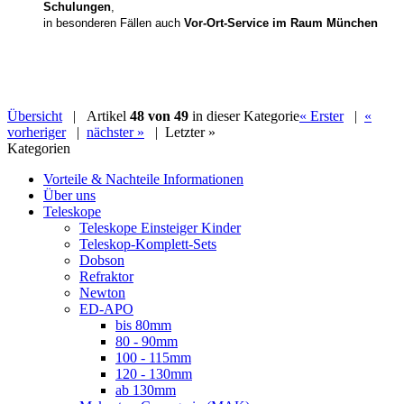
Schulungen
,
in besonderen Fällen auch
Vor-Ort-Service im Raum München
Übersicht
| Artikel
48 von 49
in dieser Kategorie
« Erster
|
«
vorheriger
|
nächster »
|
Letzter »
Kategorien
Vorteile & Nachteile Informationen
Über uns
Teleskope
Teleskope Einsteiger Kinder
Teleskop-Komplett-Sets
Dobson
Refraktor
Newton
ED-APO
bis 80mm
80 - 90mm
100 - 115mm
120 - 130mm
ab 130mm