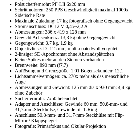
Polsucherfernrohr: PF-LII 6x20 mm
Schrittmotoren: 250 PPS Geschwindigkeit maximal 1000x
Siderische Rate
Maximale Zuladung: 17 kg fotografisch ohne Gegengewicht
Stromanschluss: DC12 V 0,45~2,2 A
Abmessungen: 386 x 419 x 128 mm
Gewicht Achsenkreuz: 13,3 kg ohne Gegengewicht
Gegengewicht: 3,7 kg, 1,9 kg
Objektivlinse: D=115 mm, multi-coated/voll vergütet
2-linsiger SD-Apochromat ohne Abstandsplättchen
Keine Spikes mehr an den Sternen vorhanden
Brennweite: 890 mm (f7,7)
Auflösung und Grenzgröße: 1,01 Bogensekunden; 12,1
Lichtsammelvermögen: ca. 270x mehr als das menschliche
Auge
Abmessungen und Gewicht: 125 mm dia x 930 mm; 4,4 kg
ohne Zubehör
Sucherfernrohr: 7x50 beleuchtet
Adapter und Anschlüsse: Gewinde 60 mm, 50,8-mm- und
31,7-mm-Steckhülse, Gewinde für T-Ring
Anschluss: 50,8-mm- und 31,7-mm-Steckhülse mit Flip-
Mirror / Klappspiegel
Fotografie: Primärfokus und Okular-Projektion