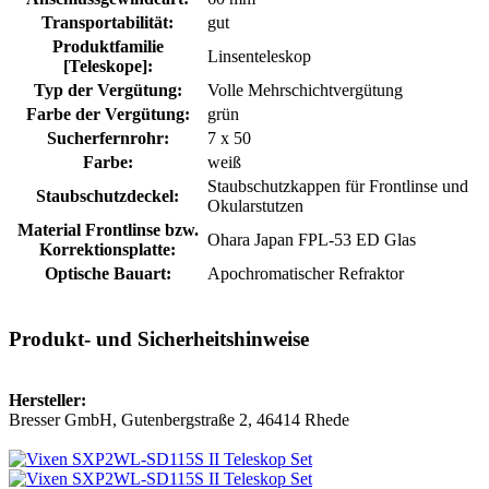
Transportabilität:
gut
Produktfamilie
Linsenteleskop
[Teleskope]:
Typ der Vergütung:
Volle Mehrschichtvergütung
Farbe der Vergütung:
grün
Sucherfernrohr:
7 x 50
Farbe:
weiß
Staubschutzkappen für Frontlinse und
Staubschutzdeckel:
Okularstutzen
Material Frontlinse bzw.
Ohara Japan FPL-53 ED Glas
Korrektionsplatte:
Optische Bauart:
Apochromatischer Refraktor
Produkt- und Sicherheitshinweise
Hersteller:
Bresser GmbH, Gutenbergstraße 2, 46414 Rhede