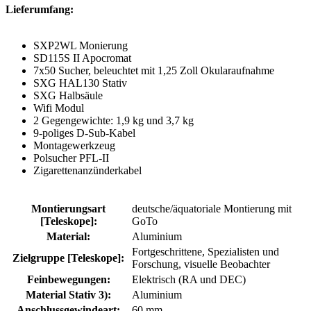
Lieferumfang:
SXP2WL Monierung
SD115S II Apocromat
7x50 Sucher, beleuchtet mit 1,25 Zoll Okularaufnahme
SXG HAL130 Stativ
SXG Halbsäule
Wifi Modul
2 Gegengewichte: 1,9 kg und 3,7 kg
9-poliges D-Sub-Kabel
Montagewerkzeug
Polsucher PFL-II
Zigarettenanzünderkabel
Montierungsart
deutsche/äquatoriale Montierung mit
[Teleskope]:
GoTo
Material:
Aluminium
Fortgeschrittene
, Spezialisten und
Zielgruppe [Teleskope]:
Forschung
, visuelle Beobachter
Feinbewegungen:
Elektrisch (RA und DEC)
Material Stativ 3):
Aluminium
Anschlussgewindeart:
60 mm