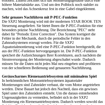
erhöhen. Zudem zeichnet sich das Montierungsgehäuse durch eine
höhere Materialstärke aus. Und um den Polblock noch stabiler zu
machen, wird das Achsenkreuz fest in eine Gabel eingeklemmt.
Sehr genaues Nachführen mit P-PEC-Funktion
Die SXP2 Montierung wird mit der modernen STAR BOOK TEN
Steuerung ausgeliefert. Sie bietet Ihnen die P-PEC-Funktion für eine
besonders präzise Nachführung. Die Bezeichnung ''PEC'' steht
dabei für ''Periodic Error Correction''. Das System korrigiert die
Fehler in der Mechanik, durch die periodische Fehler in den
Zahnradsystemen erzeugt werden. Für die SXP2
Äquatorialmontierung wird eine P-PEC-Funktion bereitgestellt, die
aus der PEC-Funktion hervorgegangen ist. Die P-PEC-Funktion
speichert die Aufzeichnungen Ihrer Korrekturen, auch nachdem die
Stromversorgung der Montierung abgeschaltet wurde. Dadurch
müssen Sie die Daten nicht jedes Mal neu eingeben und profitieren
von der schnelleren Bedienung und genaueren Nachführung.
Geräuscharmes Riemenantriebssystem mit minimalem Spiel
In herkömmlichen Motorantriebssystemen äquatorialer
Montierungen sind Zahnräder verbaut, die vom Motor angetrieben
werden. Diese Bauart hat jedoch den Nachteil, dass ein gewisses
Spiel unter den Zahnrädern entsteht. Um die daraus entstehenden
Ungenauigkeiten zu vermeiden, befindet sich in der SXP2
Montierung ein Riemenantriebssystem. Dadurch werden sowohl das