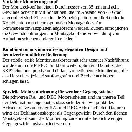
Variabler Montierungskopf
Der Montagekopf hat einen Durchmesser von 35 mm und acht
Gewindelöcher für M8-Schrauben, die im Abstand von 45 Grad
angeordnet sind. Eine optionale Zubehörplatte kann direkt oder in
Kombination mit einem optionalen Montageblock für
Schwalbenschwanzplatten angebracht werden. Zudem ermöglichen
die Gewindebohrungen am Montagekopf die Verwendung von
Aufnahmeschienen anderer Hersteller.
Kombination aus innovativem, eleganten Design und
benutzerfreundlicher Bedienung
Der stabile, steife Montierungskörper mit sehr genauer Nachführung
wurde durch die P-PEC-Funktion weiter optimiert. Damit ist die
SXP2 eine hochpräzise und einfach zu bedienende Montierung, die
das Herz eines jeden Astrofotografen und Beobachter höher
schlagen lässt.
Spezielle Motoranbringung für weniger Gegengewichte
Die schweren RA- und DEC-Motoreinheiten sind im unteren Teil
der Deklination eingebaut, sodass sich der Schwerpunkt des
Achsenkreuzes unter der RA- und DEC-Achse befindet. Dadurch
wirkt der Deklinationskörper als Gegengewicht. Durch den flachen
Montagekopf kann die Montierung zudem mit erheblich weniger
Gegengewicht ausbalanciert werden.