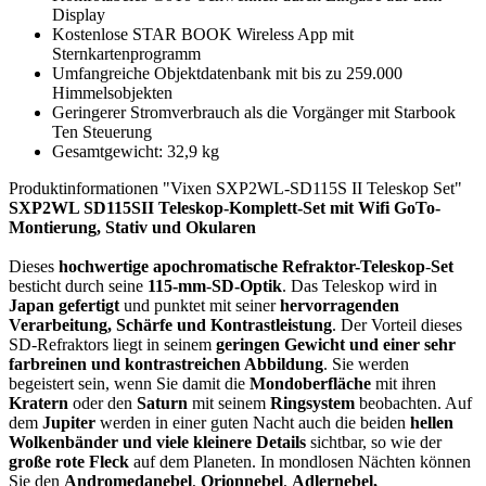
Display
Kostenlose STAR BOOK Wireless App mit
Sternkartenprogramm
Umfangreiche Objektdatenbank mit bis zu 259.000
Himmelsobjekten
Geringerer Stromverbrauch als die Vorgänger mit Starbook
Ten Steuerung
Gesamtgewicht: 32,9 kg
Produktinformationen "Vixen SXP2WL-SD115S II Teleskop Set"
SXP2WL SD115SII Teleskop-Komplett-Set mit Wifi GoTo-
Montierung, Stativ und Okularen
Dieses
hochwertige
apochromatische
Refraktor-Teleskop
-
Set
besticht durch seine
115-mm
-
SD-Optik
. Das Teleskop wird in
Japan gefertigt
und punktet mit seiner
hervorragenden
Verarbeitung, Schärfe und Kontrastleistung
. Der Vorteil dieses
SD-Refraktors liegt in seinem
geringen Gewicht und einer sehr
farbreinen und kontrastreichen Abbildung
. Sie werden
begeistert sein, wenn Sie damit die
Mondoberfläche
mit ihren
Kratern
oder den
Saturn
mit seinem
Ringsystem
beobachten. Auf
dem
Jupiter
werden in einer guten Nacht auch die beiden
hellen
Wolkenbänder und viele kleinere Details
sichtbar, so wie der
große rote Fleck
auf dem Planeten. In mondlosen Nächten können
Sie den
Andromedanebel
,
Orionnebel
,
Adlernebel,