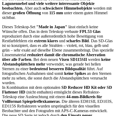
Lagunennebel
und viele weitere interessante Objekte
beobachten.
Aber auch
schwächere Himmelsobjekte
werden mit
dieser
großen Öffnung
von
115 mm
unter einem guten Himmel
sichtbar.
Dieses Teleskop-Set
"Made in Japan"
lässt einfach keine
Wünsche offen. Das in dem Teleskop verbaute
FPL53 Glas
reproduziert durch eine außerordentlich hohe Beseitigung von
Restfarbfehlern ein
extrem klares
und
scharfes Bild
. Das SD-Glas
ist so konzipiert, dass es alle Strahlen – violett, rot, blau, gelb und
grün – sehr exakt auf dieselbe Ebene zusammenbringt. Das spezielle
Linsenmaterial
reduziert damit die chromatische Aberration
über alle Farben
. Bei dem neuen
Vixen SD115SII
werden
keine
Abstandsplättchen mehr
verwendet, was gerade bei hellen
Sternen zu einer
bedeutend besseren Bildqualität
führt. Auf
fotografischen Aufnahmen sind somit
keine Spikes
an den Sternen
mehr zu sehen, die sonst durch die Abstandsplättchen verursacht
wurden.
In Kombination mit dem optionalen
SD Reducer HD Kit oder SD
Flattener HD
(nicht enthalten) ermöglicht dieses Refraktor-
Teleskop eine Ausleuchtung mit einem
44-mm-Bildkreis für
Vollformat-Spiegelreflexkameras
. Die älteren ED81SII, ED103S,
ED115S Refraktoren wurden ursprünglich für den visuellen
Beobachter und den Fotografen mit APS-C-Kameras entwickelt.
Die neue SD Serie ist jedoch durch
den Einsatz neuer