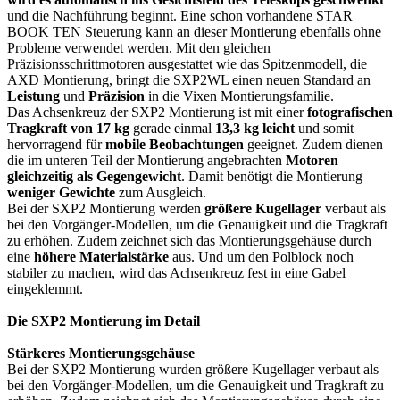
und die Nachführung beginnt. Eine schon vorhandene STAR
BOOK TEN Steuerung kann an dieser Montierung ebenfalls ohne
Probleme verwendet werden. Mit den gleichen
Präzisionsschrittmotoren ausgestattet wie das Spitzenmodell, die
AXD Montierung, bringt die SXP2WL einen neuen Standard an
Leistung
und
Präzision
in die Vixen Montierungsfamilie.
Das Achsenkreuz der SXP2 Montierung ist mit einer
fotografischen
Tragkraft von 17 kg
gerade einmal
13,3 kg leicht
und somit
hervorragend für
mobile Beobachtungen
geeignet. Zudem dienen
die im unteren Teil der Montierung angebrachten
Motoren
gleichzeitig als Gegengewicht
. Damit benötigt die Montierung
weniger Gewichte
zum Ausgleich.
Bei der SXP2 Montierung werden
größere Kugellager
verbaut als
bei den Vorgänger-Modellen, um die Genauigkeit und die Tragkraft
zu erhöhen. Zudem zeichnet sich das Montierungsgehäuse durch
eine
höhere Materialstärke
aus. Und um den Polblock noch
stabiler zu machen, wird das Achsenkreuz fest in eine Gabel
eingeklemmt.
Die SXP2 Montierung im Detail
Stärkeres Montierungsgehäuse
Bei der SXP2 Montierung wurden größere Kugellager verbaut als
bei den Vorgänger-Modellen, um die Genauigkeit und Tragkraft zu