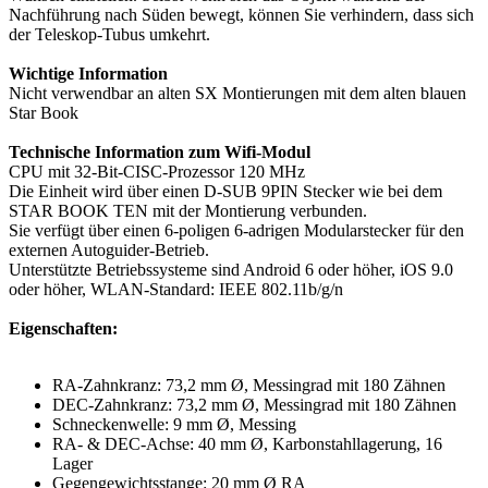
Nachführung nach Süden bewegt, können Sie verhindern, dass sich
der Teleskop-Tubus umkehrt.
Wichtige Information
Nicht verwendbar an alten SX Montierungen mit dem alten blauen
Star Book
Technische Information zum Wifi-Modul
CPU mit 32-Bit-CISC-Prozessor 120 MHz
Die Einheit wird über einen D-SUB 9PIN Stecker wie bei dem
STAR BOOK TEN mit der Montierung verbunden.
Sie verfügt über einen 6-poligen 6-adrigen Modularstecker für den
externen Autoguider-Betrieb.
Unterstützte Betriebssysteme sind Android 6 oder höher, iOS 9.0
oder höher, WLAN-Standard: IEEE 802.11b/g/n
Eigenschaften:
RA-Zahnkranz: 73,2 mm Ø, Messingrad mit 180 Zähnen
DEC-Zahnkranz: 73,2 mm Ø, Messingrad mit 180 Zähnen
Schneckenwelle: 9 mm Ø, Messing
RA- & DEC-Achse: 40 mm Ø, Karbonstahllagerung, 16
Lager
Gegengewichtsstange: 20 mm Ø RA