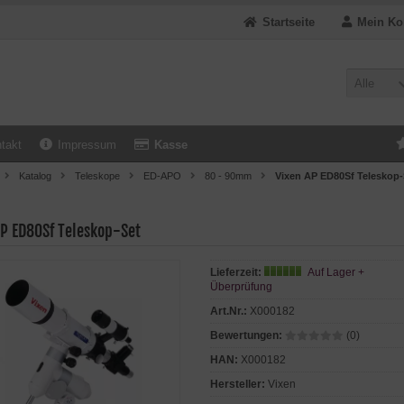
Startseite
Mein Ko
Alle
takt
Impressum
Kasse
Katalog
Teleskope
ED-APO
80 - 90mm
Vixen AP ED80Sf Teleskop-
AP ED80Sf Teleskop-Set
Lieferzeit:
Auf Lager +
Überprüfung
Art.Nr.:
X000182
Bewertungen:
(0)
HAN:
X000182
Hersteller:
Vixen