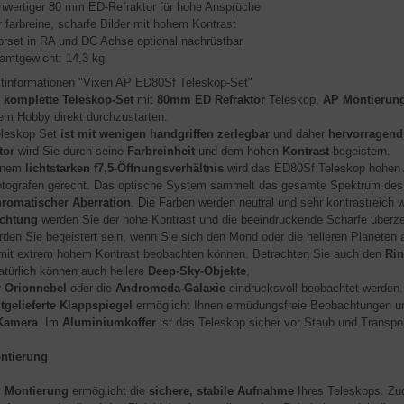
hwertiger 80 mm ED-Refraktor für hohe Ansprüche
 farbreine, scharfe Bilder mit hohem Kontrast
rset in RA und DC Achse optional nachrüstbar
amtgewicht: 14,3 kg
tinformationen "Vixen AP ED80Sf Teleskop-Set"
s
komplette Teleskop-Set
mit
80mm ED Refraktor
Teleskop,
AP Montierun
rem Hobby direkt durchzustarten.
leskop Set
ist mit wenigen handgriffen zerlegbar
und daher
hervorragend
tor
wird Sie durch seine
Farbreinheit
und dem hohen
Kontrast
begeistern.
einem
lichtstarken f7,5-Öffnungsverhältnis
wird das ED80Sf Teleskop hohen 
otografen gerecht. Das optische System sammelt das gesamte Spektrum des 
romatischer Aberration
. Die Farben werden neutral und sehr kontrastreich 
chtung
werden Sie der hohe Kontrast und die beeindruckende Schärfe überz
rden Sie begeistert sein, wenn Sie sich den Mond oder die helleren Planete
mit extrem hohem Kontrast beobachten können. Betrachten Sie auch den
Rin
atürlich können auch hellere
Deep-Sky-Objekte
,
r
Orionnebel
oder die
Andromeda-Galaxie
eindrucksvoll beobachtet werden.
tgelieferte Klappspiegel
ermöglicht Ihnen ermüdungsfreie Beobachtungen und
 Kamera
. Im
Aluminiumkoffer
ist das Teleskop sicher vor Staub und Transpo
ntierung
 Montierung
ermöglicht die
sichere, stabile Aufnahme
Ihres Teleskops. Z