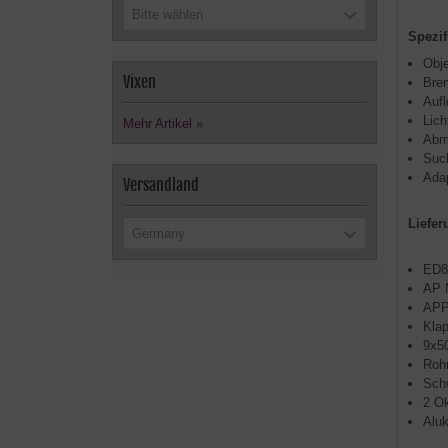
Bitte wählen
Spezif
Obje
Vixen
Bre
Auf
Lic
Mehr Artikel
»
Abm
Suc
Adap
Versandland
Liefer
Germany
ED8
AP 
APP
Klap
9x50
Rohr
Sch
2 O
Aluk