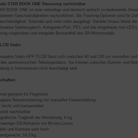
nale STAR BOOK ONE Steuerung nachrüstbar
AR BOOK ONE ist eine vielseitige und dennoch einfach zu bedienende Steuer
iedenen Geschwindigkeiten nachzuführen. Die Tracking-Optionen sind für Zeitr
schwindigkeit, Solarrate und viele mehr ausgelegt. Darüber hinaus bietet die
elsweise Spielausgleich, Autoguider-Port, PEC und das eingebaute rote LED
rung vorgesehen und integraler Bestandteil des RA-Motormoduls.
L130 Stativ
mpakte Stativ APP-TL130 lässt sich zwischen 60 und 130 cm verstellen und ko
 des astronomischen Teleskopstativs. Sie können zwischen Gummi- und Meta
dung in Innenräumen nicht beschädigt wird.
chaften:
mal geeignet für Flugreisen
egbare Reisemontierung mit manueller Feineinstellung
 leicht und transportabel
rset nachrüstbar
grafische Tragkraft der Montierung: 6 kg
wertiger ED-Refraktor mit 80-mm-Linsen
rfe und Kontrast sehr hoch
amtgewicht: 14,3 kg