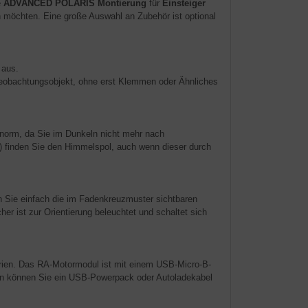
e
ADVANCED POLARIS Montierung
für
Einsteiger
n möchten. Eine große Auswahl an Zubehör ist optional
 aus.
Beobachtungsobjekt, ohne erst Klemmen oder Ähnliches
 enorm, da Sie im Dunkeln nicht mehr nach
) finden Sie den Himmelspol, auch wenn dieser durch
n Sie einfach die im Fadenkreuzmuster sichtbaren
r ist zur Orientierung beleuchtet und schaltet sich
erien. Das RA-Motormodul ist mit einem USB-Micro-B-
gen können Sie ein USB-Powerpack oder Autoladekabel