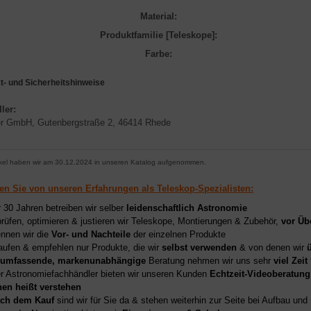
Material:
Produktfamilie [Teleskope]:
Farbe:
t- und Sicherheitshinweise
ller:
r GmbH, Gutenbergstraße 2, 46414 Rhede
ikel haben wir am 30.12.2024 in unseren Katalog aufgenommen.
ren Sie von unseren Erfahrungen als Teleskop-Spezialisten:
r 30 Jahren betreiben wir selber
leidenschaftlich Astronomie
prüfen, optimieren & justieren wir Teleskope, Montierungen & Zubehör,
vor Üb
nnen wir die
Vor- und Nachteile
der einzelnen Produkte
aufen & empfehlen nur Produkte, die wir
selbst verwenden
& von denen wir
umfassende, markenunabhängige
Beratung nehmen wir uns sehr
viel Zeit
er Astronomiefachhändler bieten wir unseren Kunden
Echtzeit-Videoberatung
hen heißt verstehen
ch dem Kauf
sind wir für Sie da & stehen weiterhin zur Seite bei Aufbau un