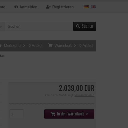
nto
Anmelden
Registrieren
Suchen
Merkzettel
0
Artikel
Warenkorb
0
Artikel
Set
2.039,00 EUR
inkl. 19 % MwSt. zzgl.
Versandkosten
In den Warenkorb