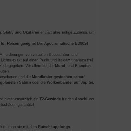
g
,
Stativ und Okularen
enthält alles nötige Zubehör, um
 für Reisen geeigne
t Der
Apocromatische ED80Sf
Anforderungen von visuellen Beobachtern und
Lichts exakt auf einen Punkt und ist damit nahezu
frei
wiedergegeben. Vor allem bei der
Mond
- und
Planeten-
eugen.
n anschauen und die
Mondkrater gestochen scharf
gplaneten Saturn
oder die
Wolkenbänder auf Jupiter.
 bietet zusätzlich ein
T2-Gewinde
für den
Anschluss
rtschäden geschützt.
udem kann sie mit dem
Rutschkupplungs-