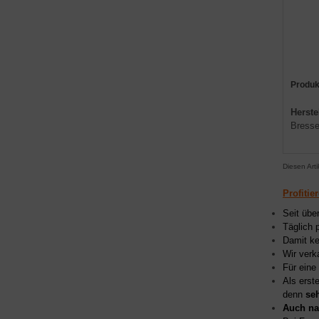
Produk
Herste
Bresse
Diesen Art
Profitie
Seit übe
Täglich 
Damit ke
Wir verk
Für eine
Als erst
denn
se
Auch na