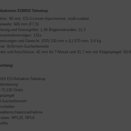
ikationen ED80Sf Teleskop
:
ktiv: 80 mm, ED-2-Linsen-Apochromat, multi-coated
nnweite: 600 mm (F7,5)
lösung und Grenzgröße: 1,45 Bogensekunden; 11,3
htsammelvermögen: 131x
essungen und Gewicht: (OD) 100 mm x (L) 570 mm; 3,4 kg
her: 9x50-mm-Sucherfernrohr
ter und Anschlüsse: 42 mm für T-Mount und 31,7 mm mit Klappspiegel; 50,8
umfang:
0Sf ED-Refraktor-Teleskop
Montierung
-TL130 Stativ
pspiegel
-Sucherfernrohr
schellen
walbenschwanzaufnahme
kulare: NPL20, NPL6
offer