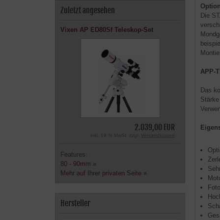
Optio
Zuletzt angesehen
Die ST
versch
Vixen AP ED80Sf Teleskop-Set
Mondge
beispi
Montie
APP-T
Das ko
Stärke
Verwen
2.039,00 EUR
Eigens
inkl. 19 % MwSt. zzgl.
Versandkosten
Opti
Features:
Zerl
80 - 90mm »
Sehr
Mehr auf Ihrer privaten Seite »
Moto
Foto
Hoch
Hersteller
Schä
Ges