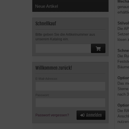
Mecha
Neue Artikel
genaus
erhältl
Schnellkauf
Stilvo
Die AP
Setzen
Bitte geben Sie die Artikelnummer aus
unserem Katalog ein.
lösen 
Schnel
Die Ru
Festst
Bäume 
Willkommen zurück!
Option
E-Mail-Adresse:
Das mo
Sterne
nach 3
Passwort:
Optio
Die RA
Anmelden
Passwort vergessen?
Anschl
nutzen