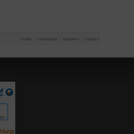
« Erster
|
« vorheriger
|
nächster »
|
Letzter »