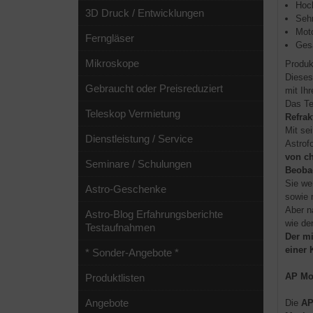
Hoc
3D Druck / Entwicklungen
Sehr
Moto
Ferngläser
Ges
Mikroskope
Produk
Diese
Gebraucht oder Preisreduziert
mit Ih
Das Te
Teleskop Vermietung
Refrak
Mit s
Dienstleistung / Service
Astrof
von ch
Seminare / Schulungen
Beoba
Sie we
Astro-Geschenke
sowie 
Aber n
Astro-Blog Erfahrungsberichte
wie de
Testaufnahmen
Der mi
einer
* Sonder-Angebote *
AP Mo
Produktlisten
Angebote
Die
AP