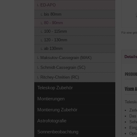
ED-APO
bis 80mm
80 - 90mm
100 - 115mm
Für eine grö
120 - 130mm
ab 130mm
Detail
Maksutov-Cassegrain (MAK)
Schmidt-Cassegrain (SC)
PRODUK
Ritchey-Chrétien (RC)
Teleskop Zubehör
Vixen 
Montierungen
Telesk
Montierung Zubehör
Zerl
Das 
Astrofotografie
Sehr
Ein
Sonnenbeobachtung
Opti