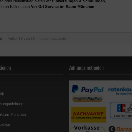
en oder Neueinstieg bieten wir
Einweisungen & Schulungen
,
deren Fällen auch
Vor-Ort-Service im Raum München
ht
| Artikel
38 von 50
in dieser Kategorie
tionen
Zahlungsmethoden
map
nunganleitung
erCam München
keiten