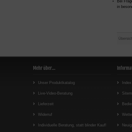
Bei Frag
in beson
Übersic
Mehr über...
Informa
Unser Produktkatalog
Index
Live-Video-Beratung
Site
Lieferzeit
Bedie
Widerruf
Wett
Individuelle Beratung, statt blinder Kauf!
Neuig