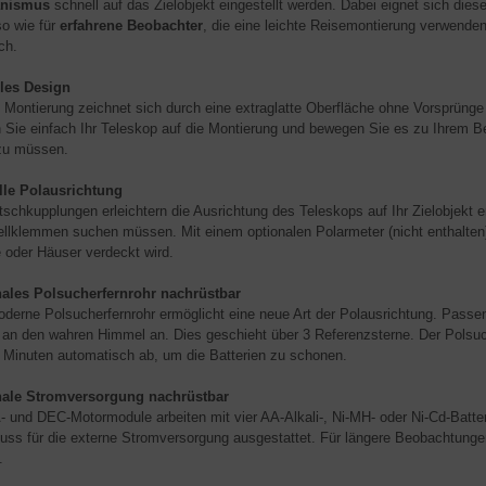
nismus
schnell auf das Zielobjekt eingestellt werden. Dabei eignet sich dies
o wie für
erfahrene Beobachter
, die eine leichte Reisemontierung verwende
ich.
lles Design
 Montierung zeichnet sich durch eine extraglatte Oberfläche ohne Vorsprünge
 Sie einfach Ihr Teleskop auf die Montierung und bewegen Sie es zu Ihrem 
zu müssen.
le Polausrichtung
tschkupplungen erleichtern die Ausrichtung des Teleskops auf Ihr Zielobjekt
ellklemmen suchen müssen. Mit einem optionalen Polarmeter (nicht enthalten
oder Häuser verdeckt wird.
ales Polsucherfernrohr nachrüstbar
derne Polsucherfernrohr ermöglicht eine neue Art der Polausrichtung. Passe
 an den wahren Himmel an. Dies geschieht über 3 Referenzsterne. Der Polsuche
 Minuten automatisch ab, um die Batterien zu schonen.
nale Stromversorgung nachrüstbar
- und DEC-Motormodule arbeiten mit vier AA-Alkali-, Ni-MH- oder Ni-Cd-Batt
uss für die externe Stromversorgung ausgestattet. Für längere Beobachtun
.