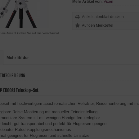
Mehr Artikel von:
Vixen
Artikeldatenblatt drucken
ßere Ansicht klicken Sie auf das Vorschaubild
s
Mehr Bilder
TBESCHREIBUNG
AP ED80Sf Teleskop-Set
opset mit hochwertigem apochromatischen Refraktor, Reisemontierung mit man
egbare Reise Montierung mit manueller Feineinstellung
modulare System ist mit wenigen Handgriffen zerlegbar
 leicht, gut transportabel und perfekt für Flugreisen geeignet
gebauter Rutschkupplungsmechanismus
mal geeignet für Flugreisen und schnelle Einsätze