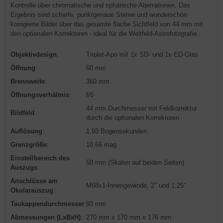
Kontrolle über chromatische und sphärische Aberrationen. Das
Ergebnis sind scharfe, punktgenaue Sterne und wunderschön
korrigierte Bilder über das gesamte flache Sichtfeld von 44 mm mit
den optionalen Korrektoren - ideal für die Weitfeld-Astrofotografie.
Objektivdesign
:
Triplet-Apo mit 1x SD- und 1x ED-Glas
Öffnung
:
60 mm
Brennweite
:
360 mm
Öffnungsverhältnis
:
f/6
44 mm Durchmesser mit Feldkorrektur
Bildfeld
:
durch die optionalen Korrektoren
Auflösung
:
1,93 Bogensekunden
Grenzgröße
:
10,66 mag
Einstellbereich des
50 mm (Skalen auf beiden Seiten)
Auszugs
:
Anschlüsse am
M68x1-Innengewinde, 2" und 1,25"
Okularauszug
:
Taukappendurchmesser
:
93 mm
Abmessungen (LxBxH)
:
270 mm x 170 mm x 176 mm