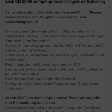
Nakoh 60GT 60/360 mm Triplet Apo für Astrofotografie und Beobachtung
Der apochromatische Refraktor aus Japan mit 60 mm Öffnung
überzeugt durch höchste optische und mechanische
Verarbeitungsqualität.
Öffnung 60 mm / Brennweite 360 mm / Öffnungsverhältnis f/6
Tripletobjektiv mit zwei Sondergläsern für eine außergewöhnlich gute
Farbkorrektur und Sternschärfe
Großes, 44 mm voll ausgeleuchtetes Sichtfeld für 2"-Okulare und für
Astrofotografie mit Vollformat
Erstklassiger, kugelgelagerter 3"-Okularauszug mit 360°-Rotator und
Untersetzung
Direkt kompatibel mit Motorfokussystemen wie EAF
Extra gerechnete Fotokorrektoren 1,0x-Flattener und 0,65x-Reducer
bis Vollformat erhältlich
Einschiebbare Taukappe für optimalen Transport
Umfangreicher Lieferumfang wie Montageschiene, Tragegriff und
Sucherschuh
Nakoh 60GT, ein starker Apochromat für Astrofotografie
und Beobachtung aus Japan
Feinste Handwerkskunst aus Japan trifft auf optische Genauigkeit