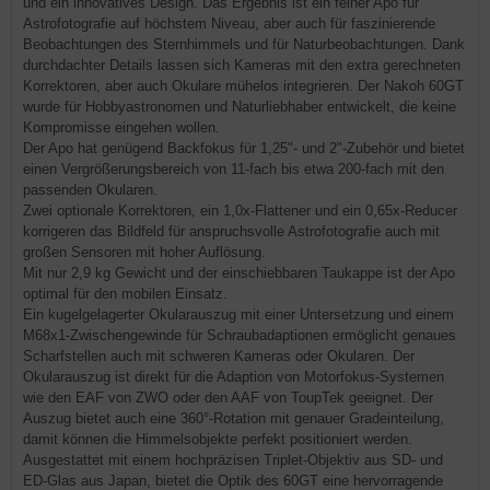
und ein innovatives Design. Das Ergebnis ist ein feiner Apo für
Astrofotografie auf höchstem Niveau, aber auch für faszinierende
Beobachtungen des Sternhimmels und für Naturbeobachtungen. Dank
durchdachter Details lassen sich Kameras mit den extra gerechneten
Korrektoren, aber auch Okulare mühelos integrieren. Der Nakoh 60GT
wurde für Hobbyastronomen und Naturliebhaber entwickelt, die keine
Kompromisse eingehen wollen.
Der Apo hat genügend Backfokus für 1,25"- und 2"-Zubehör und bietet
einen Vergrößerungsbereich von 11-fach bis etwa 200-fach mit den
passenden Okularen.
Zwei optionale Korrektoren, ein 1,0x-Flattener und ein 0,65x-Reducer
korrigeren das Bildfeld für anspruchsvolle Astrofotografie auch mit
großen Sensoren mit hoher Auflösung.
Mit nur 2,9 kg Gewicht und der einschiebbaren Taukappe ist der Apo
optimal für den mobilen Einsatz.
Ein kugelgelagerter Okularauszug mit einer Untersetzung und einem
M68x1-Zwischengewinde für Schraubadaptionen ermöglicht genaues
Scharfstellen auch mit schweren Kameras oder Okularen. Der
Okularauszug ist direkt für die Adaption von Motorfokus-Systemen
wie den EAF von ZWO oder den AAF von ToupTek geeignet. Der
Auszug bietet auch eine 360°-Rotation mit genauer Gradeinteilung,
damit können die Himmelsobjekte perfekt positioniert werden.
Ausgestattet mit einem hochpräzisen Triplet-Objektiv aus SD- und
ED-Glas aus Japan, bietet die Optik des 60GT eine hervorragende