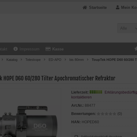
Startseite
Mein Ko
Alle
takt
Impressum
Kasse
Katalog
Teleskope
ED-APO
bis 80mm
ToupTek HOPE D60 60/280 Ti
k HOPE D60 60/280 Tilter Apochromatischer Refraktor
Lieferzeit:
Erklärungsbedürftig
kontaktieren
Art.Nr.:
88477
Bewertungen:
(0)
HAN:
HOPED60