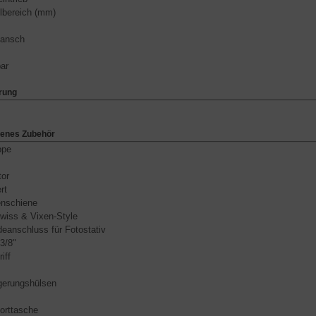
llbereich (mm)
lansch
bar
rung
tenes Zubehör
ppe
tor
rt
nschiene
wiss & Vixen-Style
eanschluss für Fotostativ
 3/8"
iff
gerungshülsen
orttasche