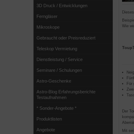
3D Druck / Entwicklungen
Dieses
Ferngläser
Beispi
Wie wi
Mikroskope
Gebraucht oder Preisreduziert
ToupT
Teleskop Vermietung
Dienstleistung / Service
Seminare / Schulungen
Neig
Fünf
Astro-Geschenke
Für
Zwe
Astro-Blog Erfahrungsberichte
Tas
Testaufnahmen
* Sonder-Angebote *
Der To
kompak
Produktlisten
Aberra
Angebote
Mit se