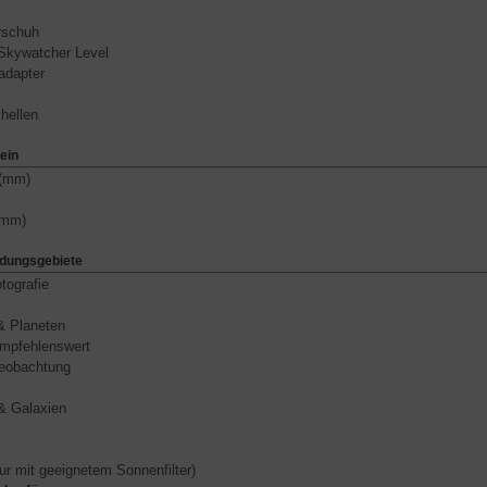
rschuh
Skywatcher Level
adapter
hellen
ein
 (mm)
(mm)
dungsgebiete
tografie
 Planeten
empfehlenswert
eobachtung
& Galaxien
nur mit geeignetem Sonnenfilter)