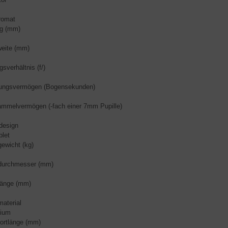
romat
g (mm)
eite (mm)
sverhältnis (f/)
sungsvermögen (Bogensekunden)
ammelvermögen (-fach einer 7mm Pupille)
design
plet
ewicht (kg)
durchmesser (mm)
länge (mm)
aterial
nium
ortlänge (mm)