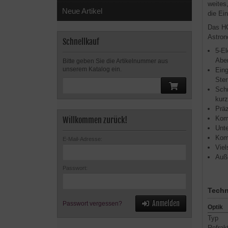
weites
Neue Artikel
die Ei
Das HO
Astron
Schnellkauf
5-El
Aber
Bitte geben Sie die Artikelnummer aus
unserem Katalog ein.
Eing
Ster
Schn
kurz
Prä
Kom
Willkommen zurück!
Unt
Komp
E-Mail-Adresse:
Viel
Auße
Passwort:
Techn
Anmelden
Passwort vergessen?
Optik
Typ
Refrak