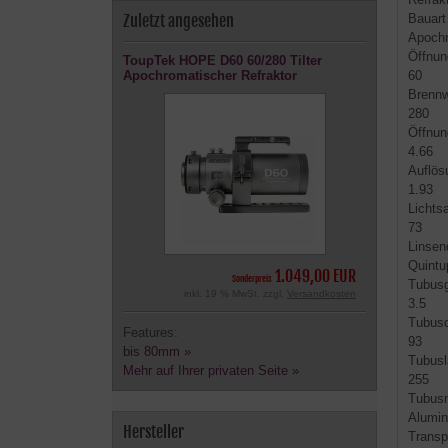
Bauart
Zuletzt angesehen
Apoch
Öffnun
ToupTek HOPE D60 60/280 Tilter
60
Apochromatischer Refraktor
Brennw
280
Öffnung
4.66
Auflö
1.93
Lichts
73
Linsen
Quintu
1.049,00 EUR
Sonderpreis
Tubusg
inkl. 19 % MwSt. zzgl.
Versandkosten
3.5
Tubus
Features:
93
bis 80mm »
Tubus
Mehr auf Ihrer privaten Seite »
255
Tubusm
Alumi
Hersteller
Transp