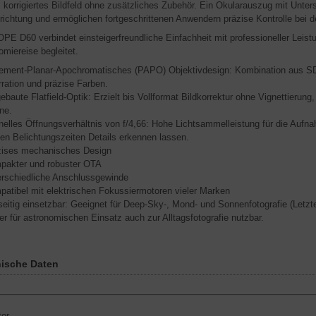
, korrigiertes Bildfeld ohne zusätzliches Zubehör. Ein Okularauszug mit Unte
nrichtung und ermöglichen fortgeschrittenen Anwendern präzise Kontrolle bei 
PE D60 verbindet einsteigerfreundliche Einfachheit mit professioneller Leistu
omiereise begleitet.
ement-Planar-Apochromatisches (PAPO) Objektivdesign: Kombination aus SD
ration und präzise Farben.
ebaute Flatfield-Optik: Erzielt bis Vollformat Bildkorrektur ohne Vignettierun
ne.
elles Öffnungsverhältnis von f/4,66: Hohe Lichtsammelleistung für die Aufn
en Belichtungszeiten Details erkennen lassen.
zises mechanisches Design
pakter und robuster OTA
erschiedliche Anschlussgewinde
atibel mit elektrischen Fokussiermotoren vieler Marken
seitig einsetzbar: Geeignet für Deep-Sky-, Mond- und Sonnenfotografie (Letz
r für astronomischen Einsatz auch zur Alltagsfotografie nutzbar.
ische Daten
tor