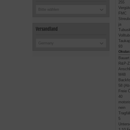
255
Vergüt
Bitte wählen
FMC
Streul
ja
Versandland
Tubusk
Volltu
Tauka
Germany
93
Okular
Bauart
R&P-Za
Anschl
M48
Backf
58 (Ab
Freie 
40
motoris
nein
Tragfäh
5
Unters
1:10 Fe