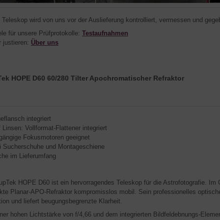
 Teleskop wird von uns vor der Auslieferung kontrolliert, vermessen und gegebe
ele für unsere Prüfprotokolle:
Testaufnahmen
r justieren:
Über uns
ek HOPE D60 60/280 Tilter Apochromatischer Refraktor
eflansch integriert
 Linsen: Vollformat-Flattener integriert
 gängige Fokusmotoren geeignet
i Sucherschuhe und Montageschiene
che im Lieferumfang
upTek HOPE D60 ist ein hervorragendes Teleskop für die Astrofotografie. Im 
te Planar-APO-Refraktor kompromisslos mobil. Sein professionelles optisc
tion und liefert beugungsbegrenzte Klarheit.
iner hohen Lichtstärke von f/4,66 und dem integrierten Bildfeldebnungs-Elemen