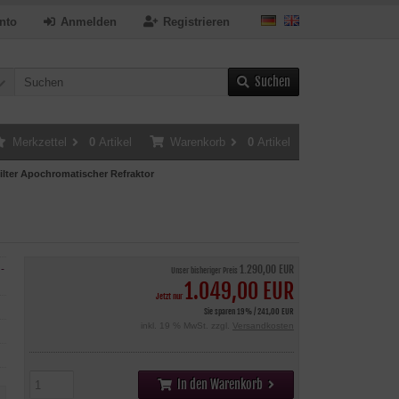
nto
Anmelden
Registrieren
Suchen
Merkzettel
0
Artikel
Warenkorb
0
Artikel
lter Apochromatischer Refraktor
-
1.290,00 EUR
Unser bisheriger Preis
1.049,00 EUR
Jetzt nur
Sie sparen 19% / 241,00 EUR
inkl. 19 % MwSt. zzgl.
Versandkosten
In den Warenkorb