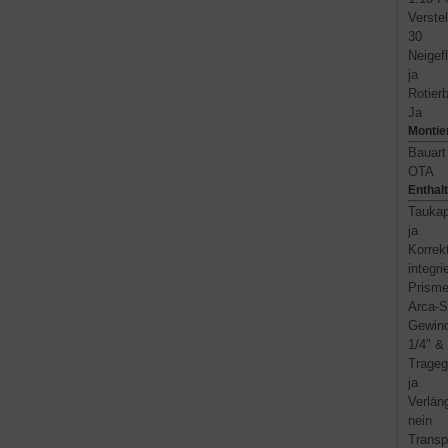
Verste
30
Neigef
ja
Rotier
Ja
Montie
Bauart
OTA
Enthal
Tauka
ja
Korrek
integrie
Prisme
Arca-S
Gewind
1/4" &
Tragegr
ja
Verlän
nein
Transp