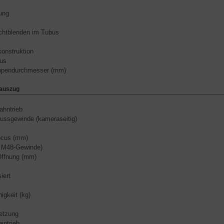
ung
ichtblenden im Tubus
onstruktion
bus
ppendurchmesser (mm)
auszug
hntrieb
ussgewinde (kameraseitig)
ocus (mm)
 M48-Gewinde)
Öffnung (mm)
iert
igkeit (kg)
etzung
intrieb