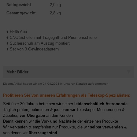
Nettogewicht
:
2,0 kg
Gesamtgewicht
:
2,8 kg
♦ FF65 Apo
♦ CNC Schellen mit Tragegriff und Prismenschiene
♦ Sucherschuh am Auszug montiert
♦ Set von 3 Gewindeadaptern
Mehr Bilder
Diesen Artikel haben wir am 24.04.2023 in unseren Katalog aufgenommen.
Profitieren Sie von unseren Erfahrungen als Teleskop-Spezialisten:
Seit über 30 Jahren betreiben wir selber
leidenschaftlich Astronomie
Täglich prüfen, optimieren & justieren wir Teleskope, Montierungen &
Zubehör,
vor Übergabe
an den Kunden
Damit kennen wir die
Vor- und Nachteile
der einzelnen Produkte
Wir verkaufen & empfehlen nur Produkte, die wir
selbst verwenden
&
von denen wir
überzeugt sind