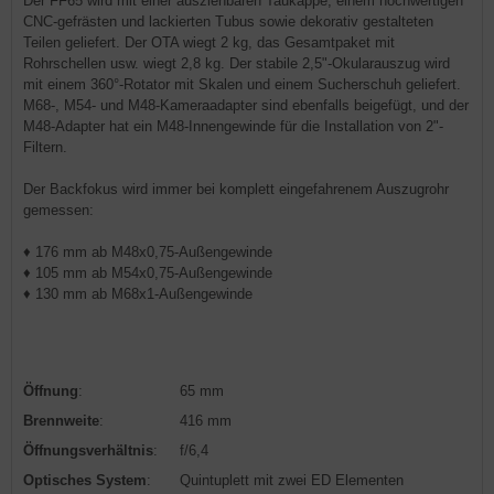
Der FF65 wird mit einer ausziehbaren Taukappe, einem hochwertigen
CNC-gefrästen und lackierten Tubus sowie dekorativ gestalteten
Teilen geliefert. Der OTA wiegt 2 kg, das Gesamtpaket mit
Rohrschellen usw. wiegt 2,8 kg. Der stabile 2,5"-Okularauszug wird
mit einem 360°-Rotator mit Skalen und einem Sucherschuh geliefert.
M68-, M54- und M48-Kameraadapter sind ebenfalls beigefügt, und der
M48-Adapter hat ein M48-Innengewinde für die Installation von 2"-
Filtern.
Der Backfokus wird immer bei komplett eingefahrenem Auszugrohr
gemessen:
♦ 176 mm ab M48x0,75-Außengewinde
♦ 105 mm ab M54x0,75-Außengewinde
♦ 130 mm ab M68x1-Außengewinde
Öffnung
:
65 mm
Brennweite
:
416 mm
Öffnungsverhältnis
:
f/6,4
Optisches System
:
Quintuplett mit zwei ED Elementen