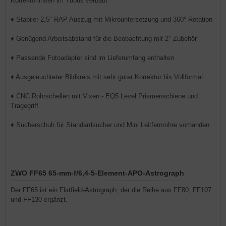
Korrektorlinsen im Tubus verbaut
♦ Stabiler 2,5" RAP Auszug mit Mikrountersetzung und 360° Rotation
♦ Genügend Arbeitsabstand für die Beobachtung mit 2" Zubehör
♦ Passende Fotoadapter sind im Lieferumfang enthalten
♦ Ausgeleuchteter Bildkreis mit sehr guter Korrektur bis Vollformat
♦ CNC Rohrschellen mit Vixen - EQ5 Level Prismenschiene und
Tragegriff
♦ Sucherschuh für Standardsucher und Mini Leitfernrohre vorhanden
ZWO FF65 65-mm-f/6,4-5-Element-APO-Astrograph
Der FF65 ist ein Flatfield-Astrograph, der die Reihe aus FF80, FF107
und FF130 ergänzt.