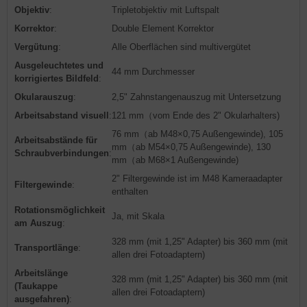
Objektiv
:
Tripletobjektiv mit Luftspalt
Korrektor
:
Double Element Korrektor
Vergütung
:
Alle Oberflächen sind multivergütet
Ausgeleuchtetes und
44 mm Durchmesser
korrigiertes Bildfeld
:
Okularauszug
:
2,5" Zahnstangenauszug mit Untersetzung
Arbeitsabstand visuell
:
121 mm（vom Ende des 2" Okularhalters)
76 mm（ab M48×0,75 Außengewinde), 105
Arbeitsabstände für
mm（ab M54×0,75 Außengewinde), 130
Schraubverbindungen
:
mm（ab M68×1 Außengewinde)
2" Filtergewinde ist im M48 Kameraadapter
Filtergewinde
:
enthalten
Rotationsmöglichkeit
Ja, mit Skala
am Auszug
:
328 mm (mit 1,25" Adapter) bis 360 mm (mit
Transportlänge
:
allen drei Fotoadaptern)
Arbeitslänge
328 mm (mit 1,25" Adapter) bis 360 mm (mit
(Taukappe
allen drei Fotoadaptern)
ausgefahren)
: