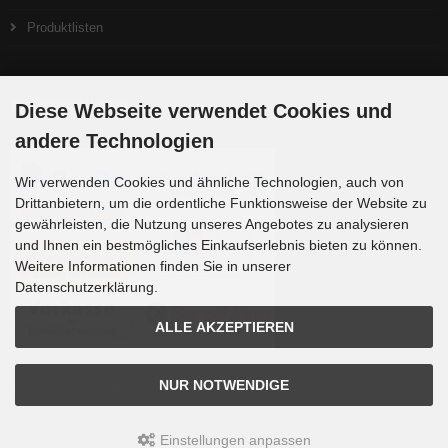
Produktlisten
Zahlungsmethoden
Diese Webseite verwendet Cookies und
andere Technologien
Wir verwenden Cookies und ähnliche Technologien, auch von
Drittanbietern, um die ordentliche Funktionsweise der Website zu
gewährleisten, die Nutzung unseres Angebotes zu analysieren
und Ihnen ein bestmögliches Einkaufserlebnis bieten zu können.
Weitere Informationen finden Sie in unserer
Datenschutzerklärung.
ALLE AKZEPTIEREN
Die Box kann unter tpl_modified/boxes/box_miscellaneous.html verändert werden. Die
NUR NOTWENDIGE
Sprachvariablen befinden sich in der Datei tpl_modified/lang/german/lang_german.custom.
Einstellungen anpassen