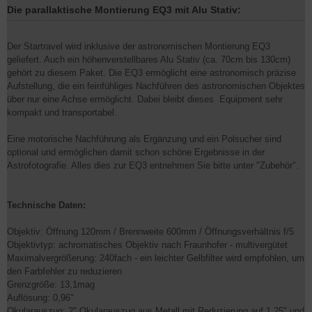
Die parallaktische Montierung EQ3 mit Alu Stativ:
Der Startravel wird inklusive der astronomischen Montierung EQ3
geliefert. Auch ein höhenverstellbares Alu Stativ (ca. 70cm bis 130cm)
gehört zu diesem Paket. Die EQ3 ermöglicht eine astronomisch präzise
Aufstellung, die ein feinfühliges Nachführen des astronomischen Objektes
über nur eine Achse ermöglicht. Dabei bleibt dieses Equipment sehr
kompakt und transportabel.
Eine motorische Nachführung als Ergänzung und ein Polsucher sind
optional und ermöglichen damit schon schöne Ergebnisse in der
Astrofotografie. Alles dies zur EQ3 entnehmen Sie bitte unter "Zubehör".
Technische Daten:
Objektiv: Öffnung 120mm / Brennweite 600mm / Öffnungsverhältnis f/5
Objektivtyp: achromatisches Objektiv nach Fraunhofer - multivergütet
Maximalvergrößerung: 240fach - ein leichter Gelbfilter wird empfohlen, um
den Farbfehler zu reduzieren
Grenzgröße: 13,1mag
Auflösung: 0,96"
Okularauszug: 2" Okularauszug aus Metall mit Reduzierung auf 1,25" und