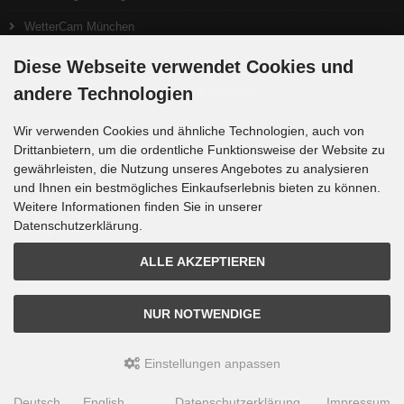
WetterCam München
Neuigkeiten
Diese Webseite verwendet Cookies und
andere Technologien
Ein gutes Teleskop beginnt bei der Beratung
Interessante Links
Wir verwenden Cookies und ähnliche Technologien, auch von
Drittanbietern, um die ordentliche Funktionsweise der Website zu
Produktlisten
gewährleisten, die Nutzung unseres Angebotes zu analysieren
und Ihnen ein bestmögliches Einkaufserlebnis bieten zu können.
Weitere Informationen finden Sie in unserer
Zahlungsmethoden
Datenschutzerklärung.
ALLE AKZEPTIEREN
Die Box kann unter tpl_modified/boxes/box_miscellaneous.html verändert werden. Die
NUR NOTWENDIGE
Sprachvariablen befinden sich in der Datei tpl_modified/lang/german/lang_german.custom.
Einstellungen anpassen
Teleskop-Spezialisten © 2026 | Template © 2009-2026 by
mod
ified eCommerce Shopsoftware
Deutsch
English
Datenschutzerklärung
Impressum
mod
ified eCommerce Shopsoftware © 2009-2026