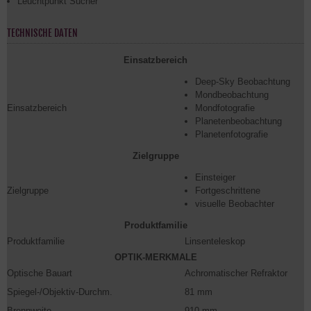
Leuchtpunkt Sucher
TECHNISCHE DATEN
Einsatzbereich
Deep-Sky Beobachtung
Mondbeobachtung
Einsatzbereich
Mondfotografie
Planetenbeobachtung
Planetenfotografie
Zielgruppe
Einsteiger
Zielgruppe
Fortgeschrittene
visuelle Beobachter
Produktfamilie
Produktfamilie
Linsenteleskop
OPTIK-MERKMALE
Optische Bauart
Achromatischer Refraktor
Spiegel-/Objektiv-Durchm.
81 mm
Brennweite
910 mm