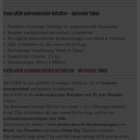
Vixen A81M achromatischer Refraktor - optischer Tubus
Perfektes Einsteiger Teleskop für anspruchsvolle Beobachter
Bequem transportabel und einfach zu bedienen
Ermöglicht eindrucksvolle Beobachtungen vom Mond & Planeten
130x lichtstärker als das menschliche Auge
Hochwertige Verarbeitung "Made in Japan"
Gewicht mit Zubehör: 3,5 kg
Abmessungen: 90mm x 890mm
VIXEN A81M ACHROMATISCHER REFRAKTOR - OPTISCHER TUBUS
​Der A81M ist das perfekte Einsteiger-Teleskop. Es ist
bequem
transportabel
und einfach zu bedienen.
Der A 81M ist ein
achromatischer Refraktor mit 81 mm Objektiv
Linsen.
Die Brennweite beträgt 910 mm bei einem 1:11,2 Öffnungsverhältnis.
Er ist 130x lichtstärker als das menschliche Auge und hat ein
Lichtsammelvermögen von 144x
.
Sie können mit diesem Gerät
eindrucksvolle Beobachtungen
vom
Mond
, den
Planeten
und hellen
Deep-Sky
Objekten machen.
Das Gewicht liegt unter 3 kg und die Länge beträgt nicht einmal einen