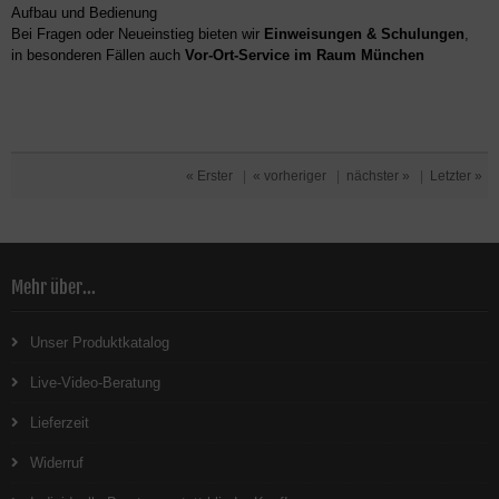
Aufbau und Bedienung
Bei Fragen oder Neueinstieg bieten wir
Einweisungen & Schulungen
,
in besonderen Fällen auch
Vor-Ort-Service im Raum München
« Erster
|
« vorheriger
|
nächster »
|
Letzter »
Mehr über...
Unser Produktkatalog
Live-Video-Beratung
Lieferzeit
Widerruf