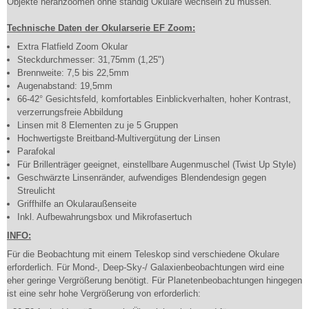
Objekte heranzoomen ohne ständig Okulare wechseln zu müssen.
Technische Daten der Okularserie EF Zoom:
Extra Flatfield Zoom Okular
Steckdurchmesser: 31,75mm (1,25")
Brennweite: 7,5 bis 22,5mm
Augenabstand: 19,5mm
66-42° Gesichtsfeld, komfortables Einblickverhalten, hoher Kontrast,
verzerrungsfreie Abbildung
Linsen mit 8 Elementen zu je 5 Gruppen
Hochwertigste Breitband-Multivergütung der Linsen
Parafokal
Für Brillenträger geeignet, einstellbare Augenmuschel (Twist Up Style)
Geschwärzte Linsenränder, aufwendiges Blendendesign gegen
Streulicht
Griffhilfe an Okularaußenseite
Inkl. Aufbewahrungsbox und Mikrofasertuch
INFO:
Für die Beobachtung mit einem Teleskop sind verschiedene Okulare
erforderlich. Für Mond-, Deep-Sky-/ Galaxienbeobachtungen wird eine
eher geringe Vergrößerung benötigt. Für Planetenbeobachtungen hingegen
ist eine sehr hohe Vergrößerung von erforderlich: