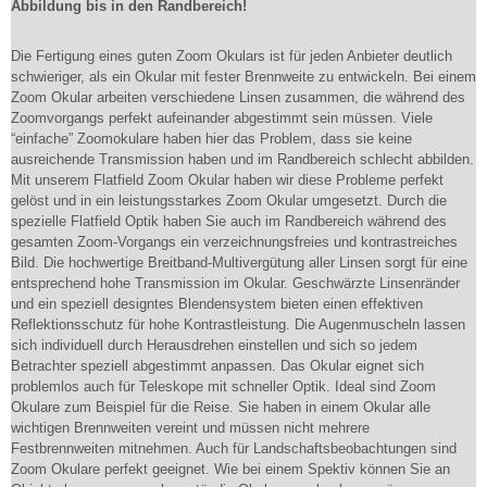
Abbildung bis in den Randbereich!
Die Fertigung eines guten Zoom Okulars ist für jeden Anbieter deutlich
schwieriger, als ein Okular mit fester Brennweite zu entwickeln. Bei einem
Zoom Okular arbeiten verschiedene Linsen zusammen, die während des
Zoomvorgangs perfekt aufeinander abgestimmt sein müssen. Viele
“einfache” Zoomokulare haben hier das Problem, dass sie keine
ausreichende Transmission haben und im Randbereich schlecht abbilden.
Mit unserem Flatfield Zoom Okular haben wir diese Probleme perfekt
gelöst und in ein leistungsstarkes Zoom Okular umgesetzt. Durch die
spezielle Flatfield Optik haben Sie auch im Randbereich während des
gesamten Zoom-Vorgangs ein verzeichnungsfreies und kontrastreiches
Bild. Die hochwertige Breitband-Multivergütung aller Linsen sorgt für eine
entsprechend hohe Transmission im Okular. Geschwärzte Linsenränder
und ein speziell designtes Blendensystem bieten einen effektiven
Reflektionsschutz für hohe Kontrastleistung. Die Augenmuscheln lassen
sich individuell durch Herausdrehen einstellen und sich so jedem
Betrachter speziell abgestimmt anpassen. Das Okular eignet sich
problemlos auch für Teleskope mit schneller Optik. Ideal sind Zoom
Okulare zum Beispiel für die Reise. Sie haben in einem Okular alle
wichtigen Brennweiten vereint und müssen nicht mehrere
Festbrennweiten mitnehmen. Auch für Landschaftsbeobachtungen sind
Zoom Okulare perfekt geeignet. Wie bei einem Spektiv können Sie an