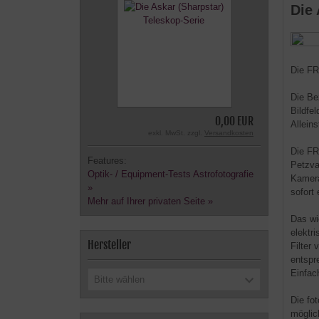
Die
Die FR
Die Bez
Bildfe
0,00 EUR
Allein
exkl. MwSt. zzgl.
Versandkosten
Die FR
Features:
Petzva
Optik- / Equipment-Tests Astrofotografie
Kamera
»
sofort 
Mehr auf Ihrer privaten Seite »
Das wi
elektr
Hersteller
Filter
entspr
Einfac
Bitte wählen
Die fo
möglic