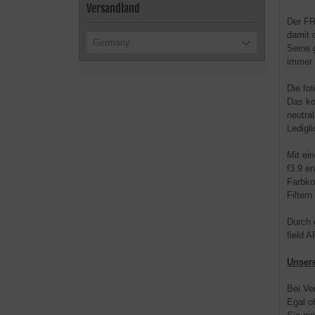
Versandland
Der FR
damit 
Germany
Seine 
immer 
Die fo
Das ko
neutral
Ledigl
Mit ei
f3.9 e
Farbko
Filter
Durch 
field 
Unser
Bei Ve
Egal o