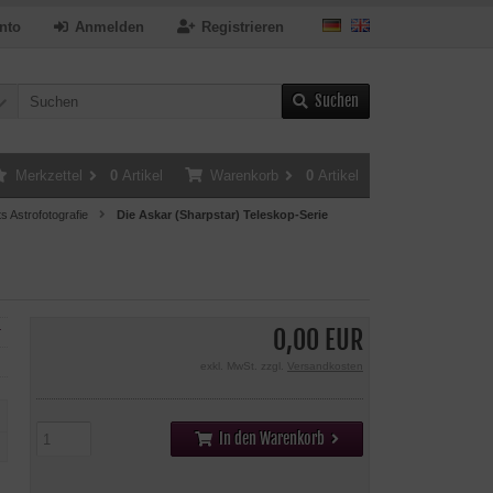
nto
Anmelden
Registrieren
Suchen
Merkzettel
0
Artikel
Warenkorb
0
Artikel
s Astrofotografie
Die Askar (Sharpstar) Teleskop-Serie
0,00 EUR
r
exkl. MwSt. zzgl.
Versandkosten
In den Warenkorb