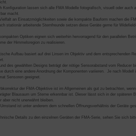
icht.
h Konfiguration lassen sich alle FMA Modelle fotografisch, visuell oder auch a
zbar macht.
Vielfalt an Einsatzmöglichkeiten sowie die kompakte Bauform machen die FMA
uch stationär arbeitende Sternfreunde setzen diese Geräte gerne für Widefie
kompakten Optiken eignen sich weiterhin hervorragend für den parallelen Betr
me der Himmelsregion zu realisieren.
tische Aufbau basiert auf drei Linsen im Objektiv und dem entsprechenden Reduc
ert.
und des gewählten Designs beträgt der nötige Sensorabstand vom Reducer bis
ise durch eine andere Anordnung der Komponenten variieren. Je nach Modell i
rmat Sensoren geeignet.
rbkorrektur der FMA-Objektive ist im Allgemeinen als gut zu betrachten, wenn
rägter Blausaum um Sterne erkennbar ist. Dieser lässt sich in der späteren B
er aber nicht unerwähnt bleiben.
 Umstand ist unter anderem dem schnellen Öffnungsverhältnis der Geräte ges
chnische Details zu den einzelnen Geräten der FMA-Serie, sehen Sie sich bitte