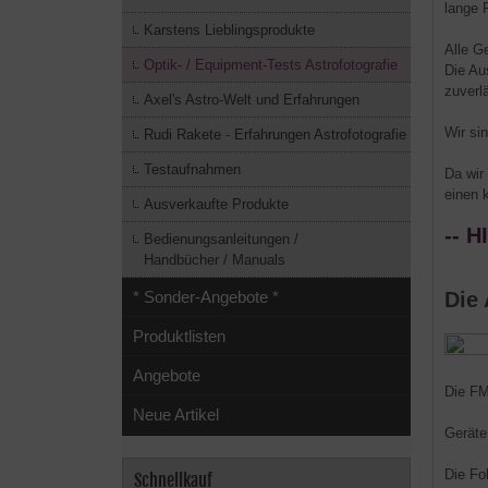
lange 
Karstens Lieblingsprodukte
Alle G
Optik- / Equipment-Tests Astrofotografie
Die Au
zuverl
Axel's Astro-Welt und Erfahrungen
Wir si
Rudi Rakete - Erfahrungen Astrofotografie
Testaufnahmen
Da wir
einen 
Ausverkaufte Produkte
-- H
Bedienungsanleitungen /
Handbücher / Manuals
Die
* Sonder-Angebote *
Produktlisten
Angebote
Die FM
Neue Artikel
Geräte
Die Fo
Schnellkauf