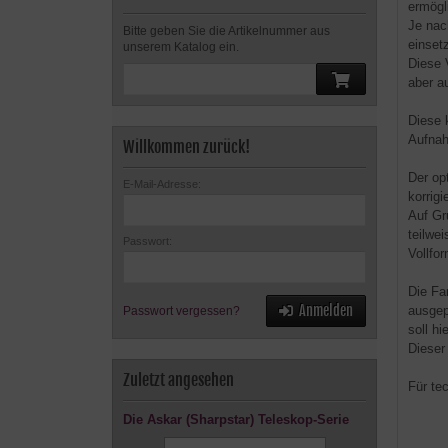
ermögl
Je nac
Bitte geben Sie die Artikelnummer aus
einset
unserem Katalog ein.
Diese 
aber a
Diese 
Aufnah
Willkommen zurück!
Der op
E-Mail-Adresse:
korrigi
Auf Gr
teilwe
Passwort:
Vollfo
Die Fa
Anmelden
ausgep
Passwort vergessen?
soll hi
Dieser
Zuletzt angesehen
Für te
Die Askar (Sharpstar) Teleskop-Serie