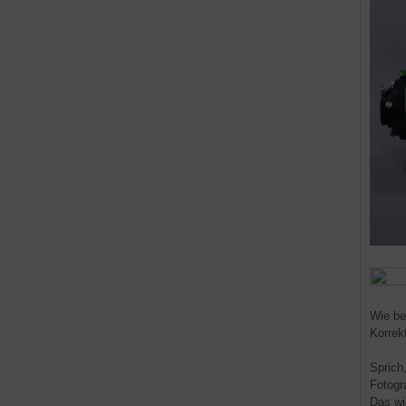
Wie be
Korrek
Sprich
Fotogra
Das wi