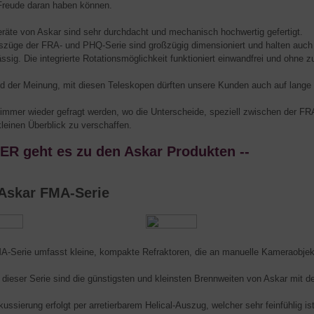
Freude daran haben können.
eräte von Askar sind sehr durchdacht und mechanisch hochwertig gefertigt.
szüge der FRA- und PHQ-Serie sind großzügig dimensioniert und halten auc
ässig. Die integrierte Rotationsmöglichkeit funktioniert einwandfrei und ohne z
nd der Meinung, mit diesen Teleskopen dürften unsere Kunden auch auf lange 
 immer wieder gefragt werden, wo die Unterscheide, speziell zwischen der FRA
kleinen Überblick zu verschaffen.
IER geht es zu den Askar Produkten --
 Askar FMA-Serie
A-Serie umfasst kleine, kompakte Refraktoren, die an manuelle Kameraobjek
 dieser Serie sind die günstigsten und kleinsten Brennweiten von Askar mit d
kussierung erfolgt per arretierbarem Helical-Auszug, welcher sehr feinfühlig 