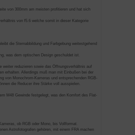
eite von 300mm am meisten profitieren und hat sich
hältnis von f5.6 welche somit in dieser Kategorie
ei bleibt die Sternabbildung und Farbgebung weitestgehend
ung, was dem optischen Design geschuldet ist.
 weiter reduzieren sowie das Öffnungsverhältnis auf
oren erhalten. Allerdings muß man mit Einbußen bei der
ndung von Monochrom-Kameras und entsprechenden RGB-
önnen die Reducer ihre Stärke voll ausspielen.
em M48 Gewinde festgelegt, was den Komfort des Flat-
Kameras, ob RGB oder Mono, bis Vollformat.
hrenen Astrofotografen gehören, mit einem FRA machen