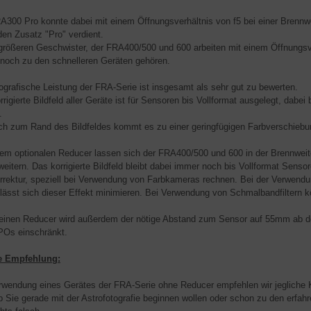
A300 Pro konnte dabei mit einem Öffnungsverhältnis von f5 bei einer Brennw
den Zusatz "Pro" verdient.
größeren Geschwister, der FRA400/500 und 600 arbeiten mit einem Öffnungsver
noch zu den schnelleren Geräten gehören.
tografische Leistung der FRA-Serie ist insgesamt als sehr gut zu bewerten.
rrigierte Bildfeld aller Geräte ist für Sensoren bis Vollformat ausgelegt, dab
.
ich zum Rand des Bildfeldes kommt es zu einer geringfügigen Farbverschieb
nem optionalen Reducer lassen sich der FRA400/500 und 600 in der Brennweite
rweitern. Das korrigierte Bildfeld bleibt dabei immer noch bis Vollformat Sens
rrektur, speziell bei Verwendung von Farbkameras rechnen. Bei der Verwe
n lässt sich dieser Effekt minimieren. Bei Verwendung von Schmalbandfiltern k
einen Reducer wird außerdem der nötige Abstand zum Sensor auf 55mm ab d
APOs einschränkt.
e Empfehlung:
rwendung eines Gerätes der FRA-Serie ohne Reducer empfehlen wir jegliche 
b Sie gerade mit der Astrofotografie beginnen wollen oder schon zu den erfa