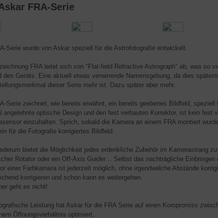
 Askar FRA-Serie
A-Serie wurde von Askar speziell für die Astrofotografie entwickelt.
eichnung FRA leitet sich von "Flat-field Refractive Astrograph" ab, was so vie
ld des Geräts. Eine aktuell etwas verwirrende Namensgebung, da dies spätes
stellungsmerkmal dieser Serie mehr ist. Dazu später aber mehr.
A-Serie zeichnet, wie bereits erwähnt, ein bereits geebenes Bildfeld, speziell 
l angelehnte optische Design und den fest verbauten Korrektor, ist kein fes
sensor einzuhalten. Sprich, sobald die Kamera an einem FRA montiert wurde
ein für die Fotografie korrigiertes Bildfeld.
ederum bietet die Möglichkeit jedes erdenkliche Zubehör im Kamerastrang zu k
ischer Rotator oder ein Off-Axis Guider… Selbst das nachträgliche Einbringen 
 vor einer Farbkamera ist jederzeit möglich, ohne irgendwelche Abstände kor
echend korrigieren und schon kann es weitergehen.
her geht es nicht!
tografische Leistung hat Askar für die FRA Serie auf einen Kompromiss zwisch
hem Öffnungsverhältnis optimiert.