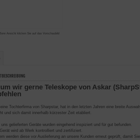
ßere Ansicht klicken Sie auf das Vorschaubild
s
TBESCHREIBUNG
um wir gerne Teleskope von Askar (SharpSta
fehlen
 eine Tochterfirma von Sharpstar, hat in den letzten Jahren eine breite Auswah
t und sich damit innerhalb kürzester Zeit etabliert.
n uns gelieferten Geräte wurden eingehend inspiziert und für gut befunden.
erät wird ab Werk kontrolliert und zertifiziert.
em werden diese vor Auslieferung an unsere Kunden erneut geprüft, damit Sie