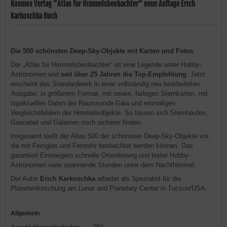
Kosmos Verlag "Atlas für Himmelsbeobachter" neue Auflage Erich
Karkoschka Buch
Die 500 schönsten Deep-Sky-Objekte mit Karten und Fotos
Der „Atlas für Himmelsbeobachter“ ist eine Legende unter Hobby-
Astronomen und
seit über 25 Jahren die Top-Empfehlung
. Jetzt
erscheint das Standardwerk in einer vollständig neu bearbeiteten
Ausgabe: in größerem Format, mit neuen, farbigen Sternkarten, mit
topaktuellen Daten der Raumsonde Gaia und einmaligen
Vergleichsbildern der Himmelsobjekte. So lassen sich Sternhaufen,
Gasnebel und Galaxien noch sicherer finden.
Insgesamt stellt der Atlas 500 der schönsten Deep-Sky-Objekte vor,
die mit Fernglas und Fernrohr beobachtet werden können. Das
garantiert Einsteigern schnelle Orientierung und bietet Hobby-
Astronomen viele spannende Stunden unter dem Nachthimmel.
Der Autor
Erich Karkoschka
arbeitet als Spezialist für die
Planetenforschung am Lunar and Planetary Center in Tucson/USA.
Allgemein