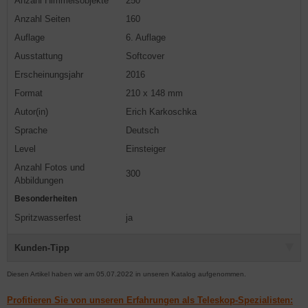
Anzahl Himmelsobjekte
250
Anzahl Seiten
160
Auflage
6. Auflage
Ausstattung
Softcover
Erscheinungsjahr
2016
Format
210 x 148 mm
Autor(in)
Erich Karkoschka
Sprache
Deutsch
Level
Einsteiger
Anzahl Fotos und
300
Abbildungen
Besonderheiten
Spritzwasserfest
ja
Kunden-Tipp
Diesen Artikel haben wir am 05.07.2022 in unseren Katalog aufgenommen.
Profitieren Sie von unseren Erfahrungen als Teleskop-Spezialisten: