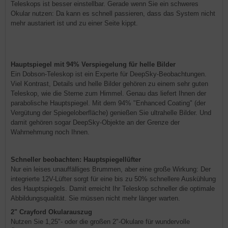
Teleskops ist besser einstellbar. Gerade wenn Sie ein schweres
Okular nutzen: Da kann es schnell passieren, dass das System nicht
mehr austariert ist und zu einer Seite kippt.
Hauptspiegel mit 94% Verspiegelung für helle Bilder
Ein Dobson-Teleskop ist ein Experte für DeepSky-Beobachtungen.
Viel Kontrast, Details und helle Bilder gehören zu einem sehr guten
Teleskop, wie die Sterne zum Himmel. Genau das liefert Ihnen der
parabolische Hauptspiegel. Mit dem 94% "Enhanced Coating" (der
Vergütung der Spiegeloberfläche) genießen Sie ultrahelle Bilder. Und
damit gehören sogar DeepSky-Objekte an der Grenze der
Wahrnehmung noch Ihnen.
Schneller beobachten: Hauptspiegellüfter
Nur ein leises unauffälliges Brummen, aber eine große Wirkung: Der
integrierte 12V-Lüfter sorgt für eine bis zu 50% schnellere Auskühlung
des Hauptspiegels. Damit erreicht Ihr Teleskop schneller die optimale
Abbildungsqualität. Sie müssen nicht mehr länger warten.
2" Crayford Okularauszug
Nutzen Sie 1,25"- oder die großen 2"-Okulare für wundervolle