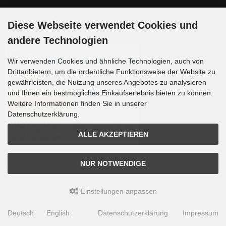
Zahlungsmethoden
Diese Webseite verwendet Cookies und
andere Technologien
Wir verwenden Cookies und ähnliche Technologien, auch von
Drittanbietern, um die ordentliche Funktionsweise der Website zu
gewährleisten, die Nutzung unseres Angebotes zu analysieren
und Ihnen ein bestmögliches Einkaufserlebnis bieten zu können.
Weitere Informationen finden Sie in unserer
Datenschutzerklärung.
ALLE AKZEPTIEREN
Die Box kann unter tpl_modified/boxes/box_miscellaneous.html verändert werden. Die
NUR NOTWENDIGE
Sprachvariablen befinden sich in der Datei tpl_modified/lang/german/lang_german.custom.
Einstellungen anpassen
Teleskop-Spezialisten © 2026 | Template © 2009-2026 by
mod
ified eCommerce Shopsoftware
Deutsch
English
Datenschutzerklärung
Impressum
mod
ified eCommerce Shopsoftware © 2009-2026