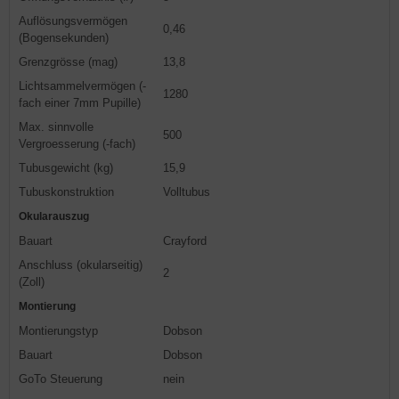
Auflösungsvermögen
0,46
(Bogensekunden)
Grenzgrösse (mag)
13,8
Lichtsammelvermögen (-
1280
fach einer 7mm Pupille)
Max. sinnvolle
500
Vergroesserung (-fach)
Tubusgewicht (kg)
15,9
Tubuskonstruktion
Volltubus
Okularauszug
Bauart
Crayford
Anschluss (okularseitig)
2
(Zoll)
Montierung
Montierungstyp
Dobson
Bauart
Dobson
GoTo Steuerung
nein