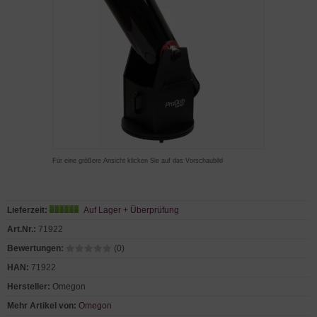
Für eine größere Ansicht klicken Sie auf das Vorschaubild
Lieferzeit:
Auf Lager + Überprüfung
Art.Nr.:
71922
Bewertungen:
(0)
HAN:
71922
Hersteller:
Omegon
Mehr Artikel von:
Omegon