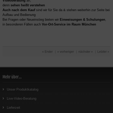
Videoberatung
an,
denn
sehen heißt verstehen
Auch nach dem Kauf
sind wir für Sie da & stehen weiterhin zur Seite bei
Aufbau und Bedienung
Bei Fragen oder Neueinstieg bieten wir
Einweisungen & Schulungen
,
in besonderen Fällen auch
Vor-Ort-Service im Raum München
« Erster
|
« vorheriger
|
nächster »
|
Letzter »
Mehr über...
Unser Produktkatalog
Live-Video-Beratung
Lieferzeit