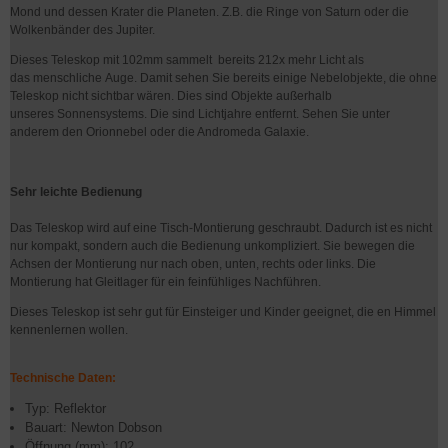
Mond und dessen Krater die Planeten. Z.B. die Ringe von Saturn oder die
Wolkenbänder des Jupiter.
Dieses Teleskop mit 102mm sammelt bereits 212x mehr Licht als
das menschliche Auge. Damit sehen Sie bereits einige Nebelobjekte, die ohne
Teleskop nicht sichtbar wären. Dies sind Objekte außerhalb
unseres Sonnensystems. Die sind Lichtjahre entfernt. Sehen Sie unter
anderem den Orionnebel oder die Andromeda Galaxie.
Sehr leichte Bedienung
Das Teleskop wird auf eine Tisch-Montierung geschraubt. Dadurch ist es nicht
nur kompakt, sondern auch die Bedienung unkompliziert. Sie bewegen die
Achsen der Montierung nur nach oben, unten, rechts oder links. Die
Montierung hat Gleitlager für ein feinfühliges Nachführen.
Dieses Teleskop ist sehr gut für Einsteiger und Kinder geeignet, die en Himmel
kennenlernen wollen.
Technische Daten:
Typ: Reflektor
Bauart: Newton Dobson
Öffnung (mm): 102