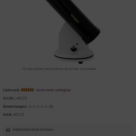
Für eine größere Ansicht klicken Sie auf das Vorschaubild
Lieferzeit:
Nicht mehr verfügbar
Art.Nr.:
45172
Bewertungen:
(0)
HAN:
45172
Artikeldatenblatt drucken