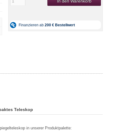
In den Warenkorb
paktes Teleskop
iegelteleskop in unserer Produktpalette: