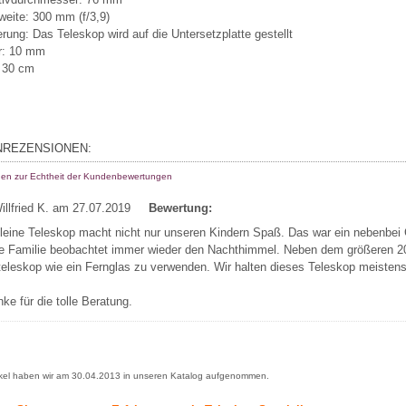
weite: 300 mm (f/3,9)
rung: Das Teleskop wird auf die Untersetzplatte gestellt
r: 10 mm
 30 cm
REZENSIONEN:
nen zur Echtheit der Kundenbewertungen
illfried K.
am 27.07.2019
Bewertung:
leine Teleskop macht nicht nur unseren Kindern Spaß. Das war ein nebenbei
ze Familie beobachtet immer wieder den Nachthimmel. Neben dem größeren 
eleskop wie ein Fernglas zu verwenden. Wir halten dieses Teleskop meistens
ke für die tolle Beratung.
ikel haben wir am 30.04.2013 in unseren Katalog aufgenommen.