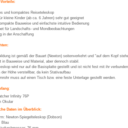
Vorteile:
es und kompaktes Reiseteleskop
ür kleine Kinder (ab ca. 6 Jahren) sehr gut geeignet
ompakte Bauweise und einfachste intuitive Bedienung
et für Landschafts- und Mondbeobachtungen
g in der Anschaffung
hten:
bildung ist gemäß der Bauart (Newton) seitenverkehrt und "auf dem Kopf steh
ht in Bauweise und Material, aber dennoch stabil.
eskop wird nur auf die Basisplatte gestellt und ist nicht fest mit ihr verbunden
n der Höhe verstellbar, da kein Stativaufbau
rnrohr muss auf einen Tisch bzw. eine feste Unterlage gestellt werden.
mfang
:
cher Infinity 76P
 Okular
che Daten im Überblick:
rm: Newton-Spiegelteleskop (Dobson)
: Blau
tivdurchmesser: 76 mm