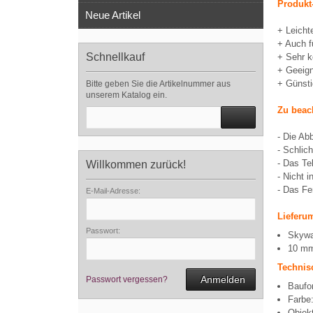
Produkt-
Neue Artikel
+ Leicht
+ Auch f
Schnellkauf
+ Sehr k
+ Geeign
+ Günsti
Bitte geben Sie die Artikelnummer aus
unserem Katalog ein.
Zu beac
- Die Ab
- Schlic
- Das Tel
Willkommen zurück!
- Nicht i
- Das Fe
E-Mail-Adresse:
Lieferu
Passwort:
Skywat
10 mm
Technis
Anmelden
Passwort vergessen?
Baufo
Farbe
Objek