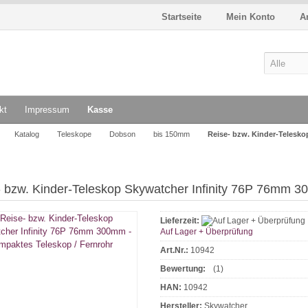
Startseite
Mein Konto
A
kt
Impressum
Kasse
Katalog
Teleskope
Dobson
bis 150mm
Reise- bzw. Kinder-Telesko
- bzw. Kinder-Teleskop Skywatcher Infinity 76P 76mm 3
Lieferzeit:
Auf Lager + Überprüfung
Art.Nr.:
10942
Bewertung:
(1)
HAN:
10942
Hersteller:
Skywatcher