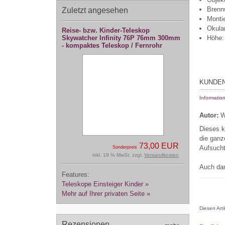
Brenn
Zuletzt angesehen
Montie
Okula
Reise- bzw. Kinder-Teleskop
Höhe:
Skywatcher Infinity 76P 76mm 300mm
- kompaktes Teleskop / Fernrohr
KUNDEN
Informatio
Autor:
W
Dieses k
die gan
73,00 EUR
Aufsucht
Sonderpreis
inkl. 19 % MwSt. zzgl.
Versandkosten
Auch dan
Features:
Teleskope Einsteiger Kinder »
Mehr auf Ihrer privaten Seite »
Diesen Art
Rezensionen