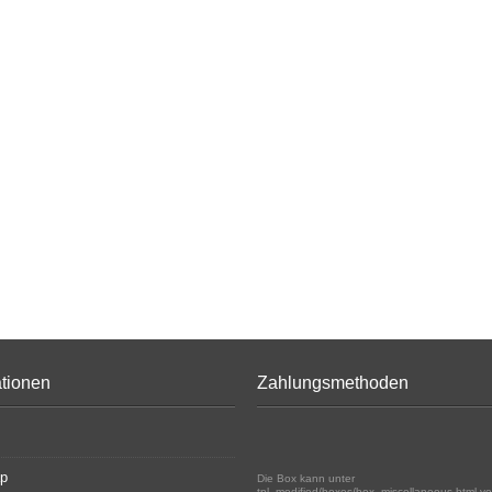
ationen
Zahlungsmethoden
ap
Die Box kann unter
tpl_modified/boxes/box_miscellaneous.html ve