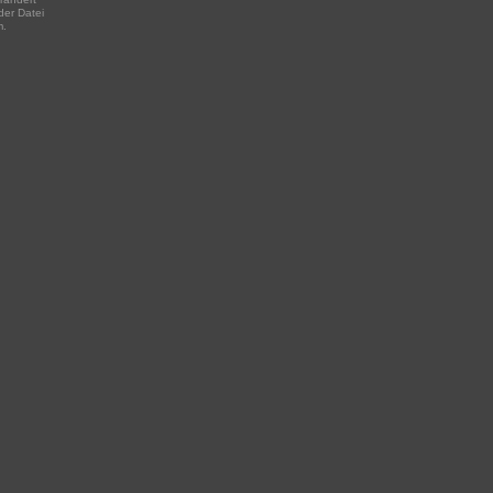
der Datei
m.