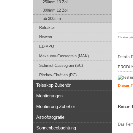
250mm 10 Zoll
300mm 12 Zoll
ab 300mm
Refraktor
Newton
Für eine grö
ED-APO
Maksutov-Cassegrain (MAK)
Details
R
Schmidt-Cassegrain (SC)
PRODU
Ritchey-Chrétien (RC)
Teleskop Zubehör
Dieser T
Montierungen
Reise-
Montierung Zubehör
Astrofotografie
Das Fern
Sonnenbeobachtung