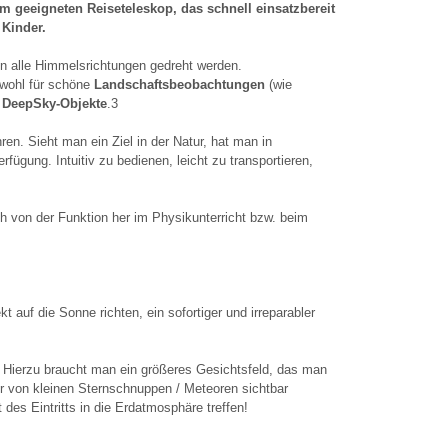
 geeigneten Reiseteleskop, das schnell einsatzbereit
 Kinder.
 in alle Himmelsrichtungen gedreht werden.
owohl für schöne
Landschaftsbeobachtungen
(wie
 DeepSky-Objekte
.3
en. Sieht man ein Ziel in der Natur, hat man in
ügung. Intuitiv zu bedienen, leicht zu transportieren,
h von der Funktion her im Physikunterricht bzw. beim
auf die Sonne richten, ein sofortiger und irreparabler
. Hierzu braucht man ein größeres Gesichtsfeld, das man
 von kleinen Sternschnuppen / Meteoren sichtbar
es Eintritts in die Erdatmosphäre treffen!