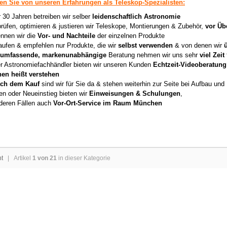
ren Sie von unseren Erfahrungen als Teleskop-Spezialisten:
r 30 Jahren betreiben wir selber
leidenschaftlich Astronomie
prüfen, optimieren & justieren wir Teleskope, Montierungen & Zubehör,
vor Üb
nnen wir die
Vor- und Nachteile
der einzelnen Produkte
aufen & empfehlen nur Produkte, die wir
selbst verwenden
& von denen wir
umfassende, markenunabhängige
Beratung nehmen wir uns sehr
viel Zeit
er Astronomiefachhändler bieten wir unseren Kunden
Echtzeit-Videoberatung
hen heißt verstehen
ch dem Kauf
sind wir für Sie da & stehen weiterhin zur Seite bei Aufbau un
en oder Neueinstieg bieten wir
Einweisungen & Schulungen
,
deren Fällen auch
Vor-Ort-Service im Raum München
ht
| Artikel
1 von 21
in dieser Kategorie