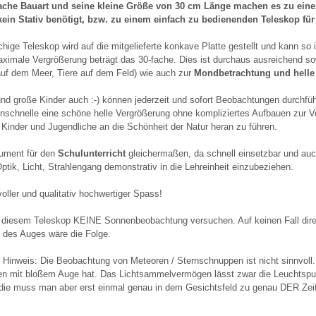
fache Bauart und seine kleine Größe von 30 cm Länge machen es zu einem
kein Stativ benötigt, bzw. zu einem einfach zu bedienenden Teleskop für
hige Teleskop wird auf die mitgelieferte konkave Platte gestellt und kann so
ximale Vergrößerung beträgt das 30-fache. Dies ist durchaus ausreichend s
auf dem Meer, Tiere auf dem Feld) wie auch zur
Mondbetrachtung und helle
und große Kinder auch :-) können jederzeit und sofort Beobachtungen durchführ
schnelle eine schöne helle Vergrößerung ohne kompliziertes Aufbauen zur Verf
 Kinder und Jugendliche an die Schönheit der Natur heran zu führen.
rument für den
Schulunterricht
gleichermaßen, da schnell einsetzbar und auc
tik, Licht, Strahlengang demonstrativ in die Lehreinheit einzubeziehen.
voller und qualitativ hochwertiger Spass!
t diesem Teleskop KEINE Sonnenbeobachtung versuchen. Auf keinen Fall direkt 
des Auges wäre die Folge.
 Hinweis: Die Beobachtung von Meteoren / Sternschnuppen ist nicht sinnvoll
n mit bloßem Auge hat. Das Lichtsammelvermögen lässt zwar die Leuchtspur
die muss man aber erst einmal genau in dem Gesichtsfeld zu genau DER Zeit d