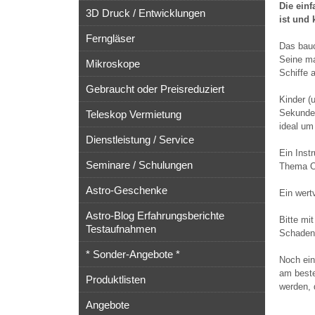
Die ein
3D Druck / Entwicklungen
ist und 
Ferngläser
Das bauc
Seine ma
Mikroskope
Schiffe 
Gebraucht oder Preisreduziert
Kinder (
Sekunden
Teleskop Vermietung
ideal um
Dienstleistung / Service
Ein Inst
Seminare / Schulungen
Thema Op
Astro-Geschenke
Ein wert
Astro-Blog Erfahrungsberichte
Bitte mi
Testaufnahmen
Schaden 
* Sonder-Angebote *
Noch ein
am beste
Produktlisten
werden, 
Angebote