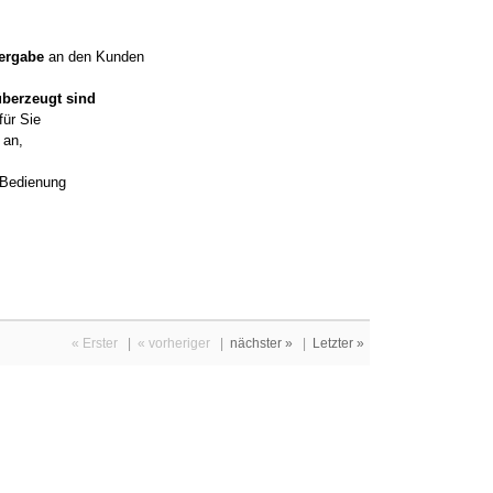
ergabe
an den Kunden
überzeugt sind
für Sie
an,
d Bedienung
« Erster
|
« vorheriger
|
nächster »
|
Letzter »