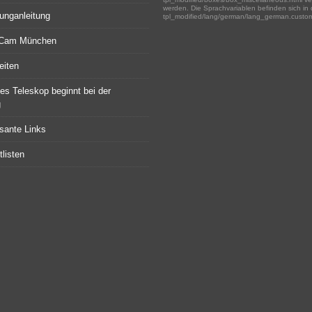
werden. Die Sprachvariablen befinden sich in 
unganleitung
tpl_modified/lang/german/lang_german.custo
rCam München
eiten
tes Teleskop beginnt bei der
g
ssante Links
listen