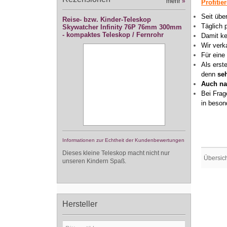
mehr
»
Profitie
Seit übe
Reise- bzw. Kinder-Teleskop
Täglich 
Skywatcher Infinity 76P 76mm 300mm
- kompaktes Teleskop / Fernrohr
Damit ke
Wir verk
Für eine
Als erst
denn
se
Auch na
Bei Frag
in beson
Informationen zur Echtheit der Kundenbewertungen
Dieses kleine Teleskop macht nicht nur
Übersic
unseren Kindern Spaß.
Hersteller