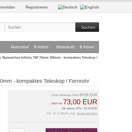
nmelden
Registrieren
Suchen
Merkzettel
0
Artikel
Warenkorb
0
Artikel
p Skywatcher Infinity 76P 76mm 300mm - kompaktes Teleskop /
00mm - kompaktes Teleskop / Fernrohr
83,00 EUR
Unser bisheriger Preis
73,00 EUR
Jetzt nur
Sie sparen 12% / 10,00 EUR
inkl. 19 % MwSt. zzgl.
Versandkosten