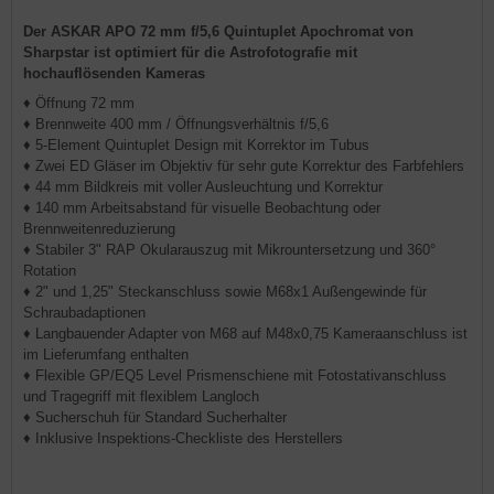
Der ASKAR APO 72 mm f/5,6 Quintuplet Apochromat von
Sharpstar ist optimiert für die Astrofotografie mit
hochauflösenden Kameras
♦ Öffnung 72 mm
♦ Brennweite 400 mm / Öffnungsverhältnis f/5,6
♦ 5-Element Quintuplet Design mit Korrektor im Tubus
♦ Zwei ED Gläser im Objektiv für sehr gute Korrektur des Farbfehlers
♦ 44 mm Bildkreis mit voller Ausleuchtung und Korrektur
♦ 140 mm Arbeitsabstand für visuelle Beobachtung oder
Brennweitenreduzierung
♦ Stabiler 3" RAP Okularauszug mit Mikrountersetzung und 360°
Rotation
♦ 2" und 1,25" Steckanschluss sowie M68x1 Außengewinde für
Schraubadaptionen
♦ Langbauender Adapter von M68 auf M48x0,75 Kameraanschluss ist
im Lieferumfang enthalten
♦ Flexible GP/EQ5 Level Prismenschiene mit Fotostativanschluss
und Tragegriff mit flexiblem Langloch
♦ Sucherschuh für Standard Sucherhalter
♦ Inklusive Inspektions-Checkliste des Herstellers