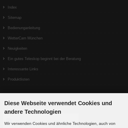
Index
Sitemap
Bedienunganleitung
WetterCam München
Neuigkeiten
Ein gutes Teleskop beginnt bei der Beratung
Interessante Links
Produktlisten
Zahlungsmethoden
Diese Webseite verwendet Cookies und
andere Technologien
Wir verwenden Cookies und ähnliche Technologien, auch von