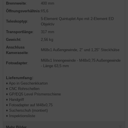
Brennweite
:
400 mm
Öffnungsverhältnis
:
f/5,6
5-Element Quintuplet Apo mit 2-Element ED
Teleskoptyp
:
Objektiv
Transportlänge
:
317 mm
Gewicht
:
2,56 kg
Anschluss
M68x1 Außengewinde, 2" und 1,25" Steckhülse
Kameraseite
:
M68x1 Innengewinde - M48x0,75 Außengewinde
Fotoadapter
:
- Länge 63,5 mm
Lieferumfang:
♦ Apo in Geschenkkarton
♦ CNC Rohrschellen
♦ GP/EQ5 Level Prismenschiene
♦ Handgriff
♦ Fotoadapter auf M48x0,75
♦ Sucherschuh (montiert)
♦ Inspektionsliste
Mehr Bilder