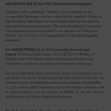
ASKAR FRA 400 72 mm f/5,6 Quintuplet-Astrograph
Sharpstar stellt hochwertige Teleskope für Astrofotografie her.
Ausgewählte Teleskope sind nun unter ASKAR erhältlich. Sharpstar
legt bei diesen Teleskopen ein hohes Augenmerk auf die optische,
aber auch mechanische Qualiät. FRA steht für Refraktor Teleskope
mit integriertem Korrektorelement für ein ebenes und korrigiertes
Bildfeld. Die FRA-Serie wird hauptsächlich für die Astrofotografie
verwendet.
Der ASKAR FRA400 ist ein 5-Element-Apochromat nach
Petzval
mit 400 mm Brennweite, f/5,6 und 72 mm Öffnung. Im
Objektiv sind 2 ED-Gläser verbaut für eine gute Korrektur des
Farbfehlers. Der Apo ist korrigiert für Kameras bis Vollformat.
Die Tauschutzkappe bietet auch guten Schutz vor Streulicht und ist
ausfahrbar. Der große Okularauszug hält auch schwere Kameras und
ermöglicht durch die Mikrofokussierung ein sauberes Scharfstellen.
2", 1,25" und ein M68x1-Gewinde sind für Anschlüsse vorhanden. Mit
im Lieferumfang ist auch ein Adapter auf M48x0,75, der sich ideal für
alle Kameras mit 55 mm Arbeitsabstand eignet.
Ein Foto-Spezialist, der aber auch für die Beobachtung