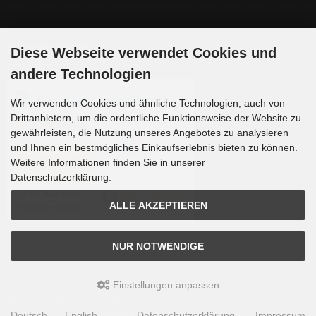
Zahlungsmethoden
Diese Webseite verwendet Cookies und
andere Technologien
Wir verwenden Cookies und ähnliche Technologien, auch von
Drittanbietern, um die ordentliche Funktionsweise der Website zu
gewährleisten, die Nutzung unseres Angebotes zu analysieren
und Ihnen ein bestmögliches Einkaufserlebnis bieten zu können.
Weitere Informationen finden Sie in unserer
Datenschutzerklärung.
ALLE AKZEPTIEREN
Die Box kann unter tpl_modified/boxes/box_miscellaneous.html verändert werden. Die
NUR NOTWENDIGE
Sprachvariablen befinden sich in der Datei tpl_modified/lang/german/lang_german.custom.
Einstellungen anpassen
Teleskop-Spezialisten © 2026 | Template © 2009-2026 by
mod
ified eCommerce Shopsoftware
Deutsch
English
Datenschutzerklärung
Impressum
mod
ified eCommerce Shopsoftware © 2009-2026