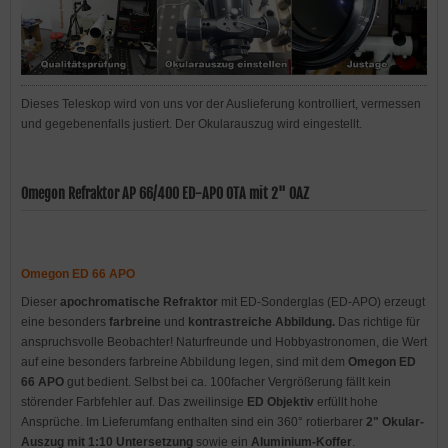
Dieses Teleskop wird von uns vor der Auslieferung kontrolliert, vermessen
und gegebenenfalls justiert. Der Okularauszug wird eingestellt.
Omegon Refraktor AP 66/400 ED-APO OTA mit 2" OAZ
Omegon ED 66 APO
Dieser
apochromatische Refraktor
mit ED-Sonderglas (ED-APO) erzeugt
eine besonders
farbreine
und
kontrastreiche Abbildung.
Das richtige für
anspruchsvolle Beobachter! Naturfreunde und Hobbyastronomen, die Wert
auf eine besonders farbreine Abbildung legen, sind mit dem
Omegon ED
66 APO
gut bedient. Selbst bei ca. 100facher Vergrößerung fällt kein
störender Farbfehler auf. Das zweilinsige
ED Objektiv
erfüllt hohe
Ansprüche. Im Lieferumfang enthalten sind ein 360° rotierbarer
2" Okular-
Auszug mit 1:10 Untersetzung
sowie ein
Aluminium-Koffer
.