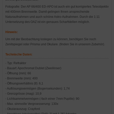
Fotografie: Der AP 66/400 ED-APO ist auch ein gut korrigiertes Teleobjektiv
mit 400mm Brennweite. Damit gelingen Ihnen ansprechende
Naturaufnahmen und auch schöne Astro-Aufnahmen. Durch die 1:11
Untersetzung des OAZ ist ein genaues Scharfstellen möglich.
Hinweis:
Um mit der Beobachtung loslegen zu können, benötigen Sie noch
Zenitspiegel oder Prisma und Okulare. (finden Sie in unserem Zubehör).
Technische Daten:
- Typ: Refraktor
- Bauart: Apochromat Dublet (Zweilinser)
- Öffnung (mm): 66
- Brennweite (mm): 400
- Öffnungsverhältnis (f/): 6,1
- Auflösungsvermögen (Bogensekunden): 1,74
- Grenzgrösse (mag): 10,9
- Lichtsammelvermögen (-fach einer 7mm Pupille): 90
- Max. sinnvolle Vergroesserung: 130x
- Okularauszug: Crayford
- Anschluss (okularseitig) (Zoll): 2" mit 1,25" Adapter