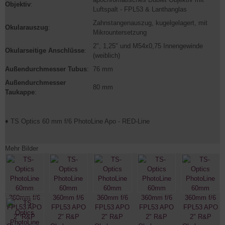
Objektiv
:
Luftspalt - FPL53 & Lanthanglas
Zahnstangenauszug, kugelgelagert, mit
Okularauszug
:
Mikrountersetzung
2", 1,25" und M54x0,75 Innengewinde
Okularseitige Anschlüsse
:
(weiblich)
Außendurchmesser Tubus
:
76 mm
Außendurchmesser
80 mm
Taukappe
:
♦ TS Optics 60 mm f/6 PhotoLine Apo - RED-Line
Mehr Bilder