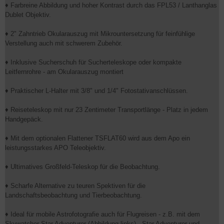
♦ Farbreine Abbildung und hoher Kontrast durch das FPL53 / Lanthanglas
Dublet Objektiv.
♦ 2" Zahntrieb Okularauszug mit Mikrountersetzung für feinfühlige
Verstellung auch mit schwerem Zubehör.
♦ Inklusive Sucherschuh für Sucherteleskope oder kompakte
Leitfernrohre - am Okularauszug montiert
♦ Praktischer L-Halter mit 3/8" und 1/4" Fotostativanschlüssen.
♦ Reiseteleskop mit nur 23 Zentimeter Transportlänge - Platz in jedem
Handgepäck.
♦ Mit dem optionalen Flattener TSFLAT60 wird aus dem Apo ein
leistungsstarkes APO Teleobjektiv.
♦ Ultimatives Großfeld-Teleskop für die Beobachtung.
♦ Scharfe Alternative zu teuren Spektiven für die
Landschaftsbeobachtung und Tierbeobachtung.
♦ Ideal für mobile Astrofotografie auch für Flugreisen - z.B. mit dem
Skywatcher Star Adventurer (Abbildung links) - Star Adventurer und