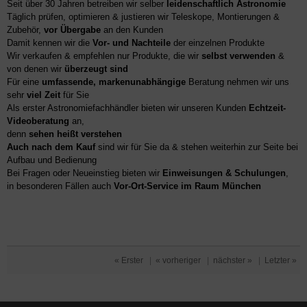
Seit über 30 Jahren betreiben wir selber
leidenschaftlich Astronomie
Täglich prüfen, optimieren & justieren wir Teleskope, Montierungen &
Zubehör,
vor Übergabe
an den Kunden
Damit kennen wir die
Vor- und Nachteile
der einzelnen Produkte
Wir verkaufen & empfehlen nur Produkte, die wir
selbst verwenden
&
von denen wir
überzeugt sind
Für eine
umfassende, markenunabhängige
Beratung nehmen wir uns
sehr
viel Zeit
für Sie
Als erster Astronomiefachhändler bieten wir unseren Kunden
Echtzeit-
Videoberatung
an,
denn
sehen heißt verstehen
Auch nach dem Kauf
sind wir für Sie da & stehen weiterhin zur Seite bei
Aufbau und Bedienung
Bei Fragen oder Neueinstieg bieten wir
Einweisungen & Schulungen
,
in besonderen Fällen auch
Vor-Ort-Service im Raum München
« Erster
|
« vorheriger
|
nächster »
|
Letzter »