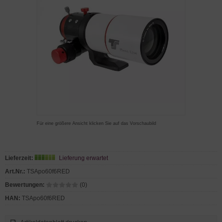
Für eine größere Ansicht klicken Sie auf das Vorschaubild
Lieferzeit:
Lieferung erwartet
Art.Nr.:
TSApo60f6RED
Bewertungen:
(0)
HAN:
TSApo60f6RED