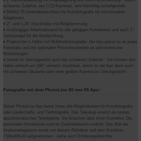
schweres Zubehör, wie CCD-Kameras, wird feinfühlig scharfgestellt.
♦ M54x0,75-Gewindeanschluss für Astrofotografie für verschraubte
Adaptionen.
♦ 2"- und 1,25"-Steckhülse mit Ringklemmung
♦ Großzügiger Arbeitsabstand für alle gängigen Korrektoren und auch 2"-
Zenitspiegel für die Beobachtung.
♦ Praktischer L-Halter mit Multifunktionsplatte. Der Apo passt so an jedes
Fotostativ und mit optionalen Prismenschienen an astronomische
Montierungen.
♦ Immer im Gleichgewicht auch bei schwerem Zubehör - Sie können den
Halter einfach um 180° versetzt montieren, damit ist der Apo dann auch
mit schweren Okularen oder einer großen Kamera im Gleichgewicht.
Fotografie mit dem PhotoLine 60 mm f/6 Apo:
Dieser PhotoLine Apo bietet Ihnen alle Möglichkeiten für Astrofotografie
oder Landschafts- und Tierfotografie. Das Teleskop ersetzt ein teures
apochromatisches Teleobjektiv, Sie brauchen aber einen Korrektor. Die
passenden Korrektoren sind im Zubehörbereich verlinkt. Das Bild der
Andromedagalaxie wurde mit diesem Refraktor und dem Korrektor
TSRed08-60 aufgenommen - siehe auch Erfahrungsberichte.