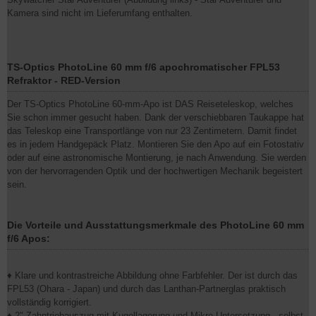
Kamera sind nicht im Lieferumfang enthalten.
TS-Optics PhotoLine 60 mm f/6 apochromatischer FPL53
Refraktor - RED-Version
Der TS-Optics PhotoLine 60-mm-Apo ist DAS Reiseteleskop, welches
Sie schon immer gesucht haben. Dank der verschiebbaren Taukappe hat
das Teleskop eine Transportlänge von nur 23 Zentimetern. Damit findet
es in jedem Handgepäck Platz. Montieren Sie den Apo auf ein Fotostativ
oder auf eine astronomische Montierung, je nach Anwendung. Sie werden
von der hervorragenden Optik und der hochwertigen Mechanik begeistert
sein.
Die Vorteile und Ausstattungsmerkmale des PhotoLine 60 mm
f/6 Apos:
♦ Klare und kontrastreiche Abbildung ohne Farbfehler. Der ist durch das
FPL53 (Ohara - Japan) und durch das Lanthan-Partnerglas praktisch
vollständig korrigiert.
♦ 2"-Zahntriebauszug mit Kugellagerung und Mikro-Untersetzung - selbst