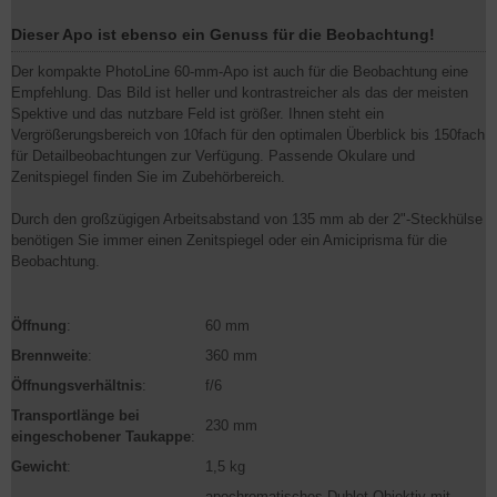
Dieser Apo ist ebenso ein Genuss für die Beobachtung!
Der kompakte PhotoLine 60-mm-Apo ist auch für die Beobachtung eine
Empfehlung. Das Bild ist heller und kontrastreicher als das der meisten
Spektive und das nutzbare Feld ist größer. Ihnen steht ein
Vergrößerungsbereich von 10fach für den optimalen Überblick bis 150fach
für Detailbeobachtungen zur Verfügung. Passende Okulare und
Zenitspiegel finden Sie im Zubehörbereich.
Durch den großzügigen Arbeitsabstand von 135 mm ab der 2"-Steckhülse
benötigen Sie immer einen Zenitspiegel oder ein Amiciprisma für die
Beobachtung.
Öffnung
:
60 mm
Brennweite
:
360 mm
Öffnungsverhältnis
:
f/6
Transportlänge bei
230 mm
eingeschobener Taukappe
:
Gewicht
:
1,5 kg
apochromatisches Dublet Objektiv mit