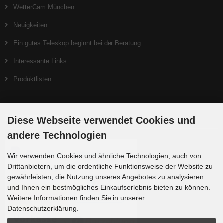
WetterCam München
Neuigkeiten
Ein gutes Teleskop beginnt bei der Beratung
Interessante Links
Produktlisten
Zahlungsmethoden
Diese Webseite verwendet Cookies und
andere Technologien
Wir verwenden Cookies und ähnliche Technologien, auch von
Drittanbietern, um die ordentliche Funktionsweise der Website zu
gewährleisten, die Nutzung unseres Angebotes zu analysieren
und Ihnen ein bestmögliches Einkaufserlebnis bieten zu können.
Weitere Informationen finden Sie in unserer
Datenschutzerklärung.