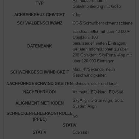
Azimutale Einarm-
TYP
Gabelmontierung mit GoTo
ACHSENKREUZ GEWICHT
7 kg
SCHWALBENSCHWANZ
CG-5 Schwalbenschwanzschiene
Handcontroller mit über 40.000+
Objekten, 100
benutzerdefinierten Einträgen,
DATENBANK
weiteren Informationen zu über
200 Objekten; SkyPortal-App mit
über 120.000 Einträgen
Max. 4°/Sekunde, neun
SCHWENKGESCHWINDIGKEIT
Geschwindigkeiten
NACHFÜHRGESCHWINDIGKEITEN
siderisch, solar und lunar
NACHFÜHRMODI
Azimutal, EQ-Nord, EQ-Süd
SkyAlign, 3-Star Align, Solar
ALIGNMENT METHODEN
System Align
SCHNECKENFEHLERKONTROLLE
No
(PPEC)
STATIV
STATIV
Edelstahl