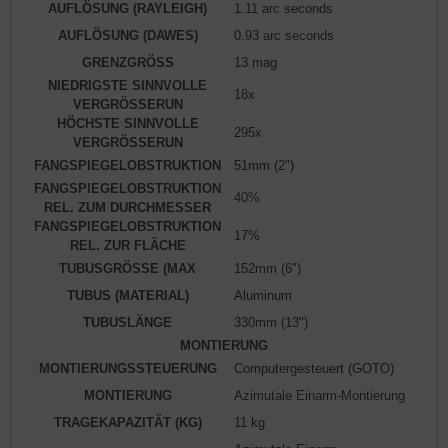
AUFLÖSUNG (RAYLEIGH)
1.11 arc seconds
AUFLÖSUNG (DAWES)
0.93 arc seconds
GRENZGRÖSS
13 mag
NIEDRIGSTE SINNVOLLE
18x
VERGRÖSSERUN
HÖCHSTE SINNVOLLE
295x
VERGRÖSSERUN
FANGSPIEGELOBSTRUKTION
51mm (2")
FANGSPIEGELOBSTRUKTION
40%
REL. ZUM DURCHMESSER
FANGSPIEGELOBSTRUKTION
17%
REL. ZUR FLÄCHE
TUBUSGRÖSSE (MAX
152mm (6")
TUBUS (MATERIAL)
Aluminum
TUBUSLÄNGE
330mm (13")
MONTIERUNG
MONTIERUNGSSTEUERUNG
Computergesteuert (GOTO)
MONTIERUNG
Azimutale Einarm-Montierung
TRAGEKAPAZITÄT (KG)
11 kg