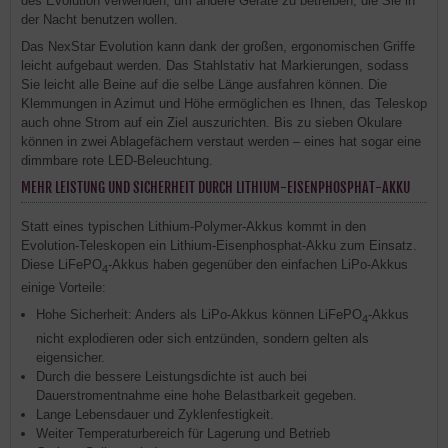
des Evolution verwenden, um andere Geräte zu betreiben, die Sie in
der Nacht benutzen wollen.
Das NexStar Evolution kann dank der großen, ergonomischen Griffe
leicht aufgebaut werden. Das Stahlstativ hat Markierungen, sodass
Sie leicht alle Beine auf die selbe Länge ausfahren können. Die
Klemmungen in Azimut und Höhe ermöglichen es Ihnen, das Teleskop
auch ohne Strom auf ein Ziel auszurichten. Bis zu sieben Okulare
können in zwei Ablagefächern verstaut werden – eines hat sogar eine
dimmbare rote LED-Beleuchtung.
MEHR LEISTUNG UND SICHERHEIT DURCH LITHIUM-EISENPHOSPHAT-AKKU
Statt eines typischen Lithium-Polymer-Akkus kommt in den
Evolution-Teleskopen ein Lithium-Eisenphosphat-Akku zum Einsatz.
Diese LiFePO
-Akkus haben gegenüber den einfachen LiPo-Akkus
4
einige Vorteile:
Hohe Sicherheit: Anders als LiPo-Akkus können LiFePO
-Akkus
4
nicht explodieren oder sich entzünden, sondern gelten als
eigensicher.
Durch die bessere Leistungsdichte ist auch bei
Dauerstromentnahme eine hohe Belastbarkeit gegeben.
Lange Lebensdauer und Zyklenfestigkeit.
Weiter Temperaturbereich für Lagerung und Betrieb