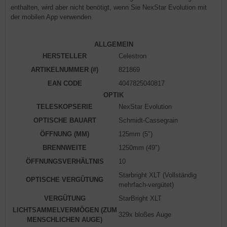
enthalten, wird aber nicht benötigt, wenn Sie NexStar Evolution mit
der mobilen App verwenden.
ALLGEMEIN
HERSTELLER
Celestron
ARTIKELNUMMER (#)
821869
EAN CODE
4047825040817
OPTIK
TELESKOPSERIE
NexStar Evolution
OPTISCHE BAUART
Schmidt-Cassegrain
ÖFFNUNG (MM)
125mm (5")
BRENNWEITE
1250mm (49")
ÖFFNUNGSVERHÄLTNIS
10
Starbright XLT (Vollständig
OPTISCHE VERGÜTUNG
mehrfach-vergütet)
VERGÜTUNG
StarBright XLT
LICHTSAMMELVERMÖGEN (ZUM
329x bloßes Auge
MENSCHLICHEN AUGE)