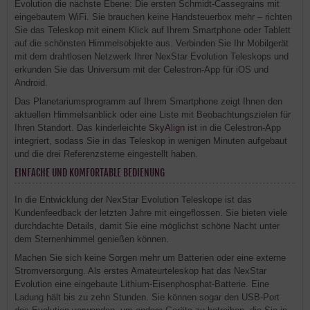
Evolution die nächste Ebene: Die ersten Schmidt-Cassegrains mit
eingebautem WiFi. Sie brauchen keine Handsteuerbox mehr – richten
Sie das Teleskop mit einem Klick auf Ihrem Smartphone oder Tablett
auf die schönsten Himmelsobjekte aus. Verbinden Sie Ihr Mobilgerät
mit dem drahtlosen Netzwerk Ihrer NexStar Evolution Teleskops und
erkunden Sie das Universum mit der Celestron-App für iOS und
Android.
Das Planetariumsprogramm auf Ihrem Smartphone zeigt Ihnen den
aktuellen Himmelsanblick oder eine Liste mit Beobachtungszielen für
Ihren Standort. Das kinderleichte
SkyAlign
ist in die Celestron-App
integriert, sodass Sie in das Teleskop in wenigen Minuten aufgebaut
und die drei Referenzsterne eingestellt haben.
EINFACHE UND KOMFORTABLE BEDIENUNG
In die Entwicklung der NexStar Evolution Teleskope ist das
Kundenfeedback der letzten Jahre mit eingeflossen. Sie bieten viele
durchdachte Details, damit Sie eine möglichst schöne Nacht unter
dem Sternenhimmel genießen können.
Machen Sie sich keine Sorgen mehr um Batterien oder eine externe
Stromversorgung. Als erstes Amateurteleskop hat das NexStar
Evolution eine eingebaute Lithium-Eisenphosphat-Batterie. Eine
Ladung hält bis zu zehn Stunden. Sie können sogar den USB-Port