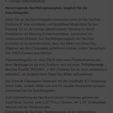
Geringe Selbstentladung
Hervorragende Nachführgenauigkeit, tauglich für die
Astrofotografie
Wenn Sie an der Astrofotografie interessiert sind, ist das NexStar
Evolution 5" eine exzellente und bezahlbare Möglichkeit für den
Einstieg. Es ist die einzige gabelmontierte Teleskop in dieser
Preisklasse mit Messing-Schneckentrieben, zusammen mit
verbesserten Motoren. Die Nachführgenauigkeit von NexStar
Evolution ist so beeindruckend, dass Sie Bilder von Deep-Sky-
Objekten wie dem Orionnebel aufnehmen können, indem Sie einfach
Ihre DSLR-Kamera anschließen.
Planetenfotografie mit einer DSLR oder einer Planetenkamera wie
einer
NexImage
ist gar kein Problem, und mit einer
Polhöhenwiege
NexStar Evo/SE
(#820953 , ¤ 499,-) können Sie es auch parallaktisch
aufstellen, um langbelichtete Deep-Sky-Bilder aufzunehmen.
Die Schmidt-Cassegrain-Teleskope mit der StarBright XLT-Vergütung
liefern helle, scharfe Bilder und sind für visuelle Beobachter genauso
interessant wie für Astrofotografen.
Zum Lieferumfang der NexStar Evolution Teleskope gehören ein
StarPointer Sucher, zwei 1,25” Plössl Okulare, ein 1,25" Zenitspiegel,
Netzteil und ein Handcontroller.
Eine klassische NexStar+ Handsteuerung ist im Lieferumfang