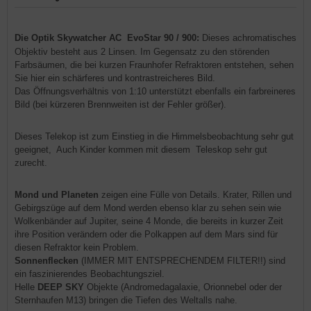
Die Optik Skywatcher AC EvoStar 90 / 900:
Dieses achromatisches
Objektiv besteht aus 2 Linsen. Im Gegensatz zu den störenden
Farbsäumen, die bei kurzen Fraunhofer Refraktoren entstehen, sehen
Sie hier ein schärferes und kontrastreicheres Bild.
Das Öffnungsverhältnis von 1:10 unterstützt ebenfalls ein farbreineres
Bild (bei kürzeren Brennweiten ist der Fehler größer).
Dieses Telekop ist zum Einstieg in die Himmelsbeobachtung sehr gut
geeignet, Auch Kinder kommen mit diesem Teleskop sehr gut
zurecht.
Mond und Planeten
zeigen eine Fülle von Details. Krater, Rillen und
Gebirgszüge auf dem Mond werden ebenso klar zu sehen sein wie
Wolkenbänder auf Jupiter, seine 4 Monde, die bereits in kurzer Zeit
ihre Position verändern oder die Polkappen auf dem Mars sind für
diesen Refraktor kein Problem.
Sonnenflecken
(IMMER MIT ENTSPRECHENDEM FILTER!!) sind
ein faszinierendes Beobachtungsziel.
Helle
DEEP SKY
Objekte (Andromedagalaxie, Orionnebel oder der
Sternhaufen M13) bringen die Tiefen des Weltalls nahe.