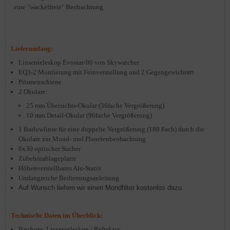
eine "wackelfreie" Beobachtung.
Lieferumfang:
Linsenteleskop Evostar-90 von Skywatcher
EQ3-2 Montierung mit Feinverstellung und 2
Gegengewicht
en
Prismenschiene
2 Okulare:
25 mm Übersichts-Okular (36fache Vergrößerung)
10 mm Detail-Okular (90fache Vergrößerung)
1 Barlowlinse für eine doppelte Vergrößerung (180 Fach) durch die
Okulare zur Mond- und Planetenbeobachtung
6x30 optischer Sucher
Zubehörablageplatte
Höhenverstellbares Alu-Stativ
Umfangreiche Bedienungsanleitung
Auf Wunsch liefern wir einen Mondfilter kostenlos dazu
Technische Daten im Überblick:
Bauform: Linsenteleskop / Refraktor