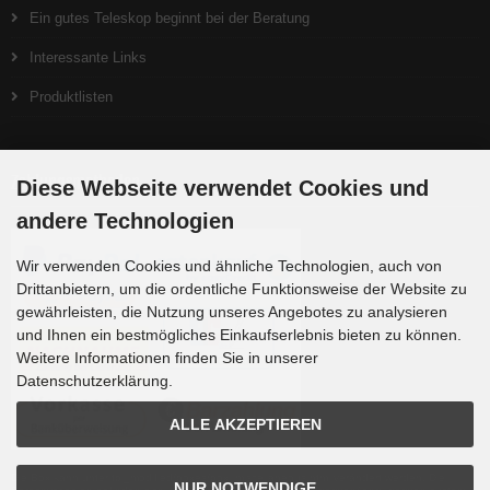
Ein gutes Teleskop beginnt bei der Beratung
Interessante Links
Produktlisten
Zahlungsmethoden
Diese Webseite verwendet Cookies und
andere Technologien
Wir verwenden Cookies und ähnliche Technologien, auch von
Drittanbietern, um die ordentliche Funktionsweise der Website zu
gewährleisten, die Nutzung unseres Angebotes zu analysieren
und Ihnen ein bestmögliches Einkaufserlebnis bieten zu können.
Weitere Informationen finden Sie in unserer
Datenschutzerklärung.
ALLE AKZEPTIEREN
Die Box kann unter tpl_modified/boxes/box_miscellaneous.html verändert werden. Die
NUR NOTWENDIGE