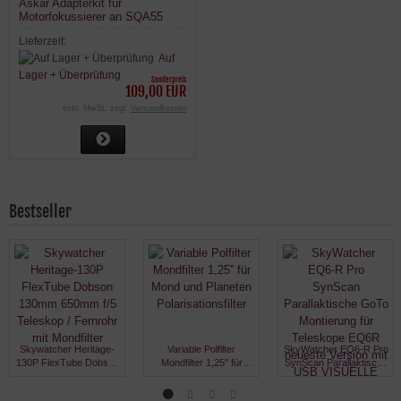
Askar Adapterkit für
Motorfokussierer an SQA55
(z.B. ZWO EAF)
Lieferzeit:
Auf
Lager + Überprüfung
Sonderpreis
109,00 EUR
exkl. MwSt. zzgl.
Versandkosten
Bestseller
Skywatcher Heritage-
Variable Polfilter
SkyWatcher EQ6-R Pro
130P FlexTube Dobson
Mondfilter 1,25'' für
SynScan Parallaktische
130mm 650mm f/5
Mond und Planeten
GoTo Montierung für
Teleskop / Fernrohr mit
Polarisationsfilter
Teleskope EQ6R