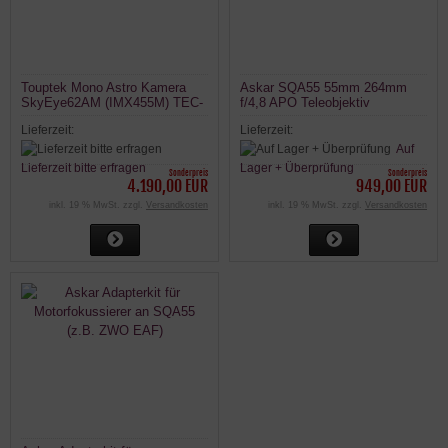
Touptek Mono Astro Kamera
Askar SQA55 55mm 264mm
SkyEye62AM (IMX455M) TEC-
f/4,8 APO Teleobjektiv
gekühlt, Vollformat
Lieferzeit:
Lieferzeit:
Auf
Lieferzeit bitte erfragen
Lager + Überprüfung
Sonderpreis
Sonderpreis
4.190,00 EUR
949,00 EUR
inkl. 19 % MwSt. zzgl.
Versandkosten
inkl. 19 % MwSt. zzgl.
Versandkosten