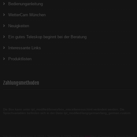
Bedienunganleitung
WetterCam München
Neuigkeiten
Ein gutes Teleskop beginnt bei der Beratung
Interessante Links
Produktlisten
Zahlungsmethoden
Die Box kann unter tpl_modified/boxes/box_miscellaneous.html verändert werden. Die
Sprachvariablen befinden sich in der Datei tpl_modified/lang/german/lang_german.custom.
Teleskop-Spezialisten © 2026 | Template © 2009-2026 by
mod
ified eCommerce Shopsoftware