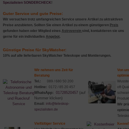
Spezialisten
SONDERCHECK
!
Guter Service und gute Preise:
Wir versuchen trotz umfangreichen Service unsere Artikel zu aktraktiven
Preise anzubieten. Sollten Sie einen Artikel zu einem günstigeren
Preis
gefunden haben oder Mitglied eines
Astroverein
sind, kontaktieren sie uns
gerne für ein individuelles
Angebot
.
Günstige Preise für SkyWatcher:
10% auf alle lieferbaren SkyWatcher Teleskope und Montierungen.
Wir nehmen uns Zeit für
Von un
Beratung
optimie
Tel.:
089 / 680 50 200
Wussten
Hotline:
0172 / 85 20 457
oft Qual
WhatsApp:
01728520457
(auf
schwan
Nummer klicken)
Produkt
Email:
info@teleskop-
Wir prü
spezialisten.de
optimi
Telesko
Vielfältiger Service
Kostenf