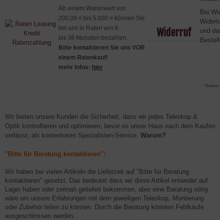
A
b einem Warenwert von
Bei Wid
200,00 ¤ bis 5.000 ¤ können Sie
Widerr
bei uns in Raten von 6
Widerruf
und da
bis 36 Monaten bezahlen.
Bestel
Bitte kontaktieren Sie uns VOR
einem Ratenkauf!
mehr Infos:
hier
*
Ausland 
Wir bieten unsere Kunden die Sicherheit, dass wir jedes Teleskop &
Optik kontrollieren und optimieren, bevor es unser Haus nach dem Kaufen
verlässt, als kostenlosen Spezialisten-Service.
Warum?
"Bitte für Beratung kontaktieren":
Wir haben bei vielen Artikeln die Lieferzeit auf "Bitte für Beratung
kontaktieren" gesetzt. Das bedeutet dass wir diese Artikel entweder auf
Lager haben oder zeitnah geliefert bekommen, aber eine Baratung nötig
wäre um unsere Erfahrungen mit dem jeweiligen Teleskop, Montierung
oder Zubehör teilen zu können. Durch die Beratung könnten Fehlkäufe
ausgeschlossen werden.