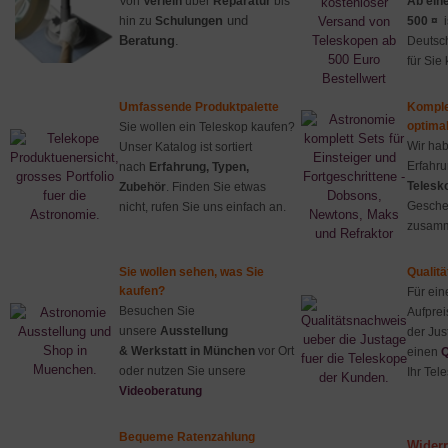
Von
Verleih
über
Reparatur
bis
Ab ein
en
und
hin zu
Schulung
500 ¤
i
Beratung
.
Deutsc
für Sie 
Umfassende
Produktpalette
Komple
optimal
Sie wollen ein Teleskop kaufen?
Wir hab
Unser Katalog ist sortiert
Erfahr
nach
Erfahrung, Typen,
Telesk
Zubehör
. Finden Sie etwas
Gesch
nicht, rufen Sie uns einfach an.
zusamm
Sie wollen sehen, was Sie
Qualit
kaufen?
Für ein
Besuchen Sie
Aufprei
unsere
Ausstellung
der Jus
& Werkstatt in München
vor Ort
einen
Q
oder nutzen Sie unsere
Ihr Tel
Videoberatung
Bequeme Ratenzahlung
Widerr