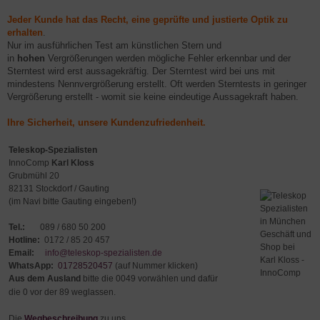
Jeder Kunde hat das Recht, eine geprüfte und justierte Optik zu
erhalten
.
Nur im ausführlichen Test am künstlichen Stern und
in
hohen
Vergrößerungen werden mögliche Fehler erkennbar und der
Sterntest wird erst aussagekräftig. Der Sterntest wird bei uns mit
mindestens Nennvergrößerung erstellt. Oft werden Sterntests in geringer
Vergrößerung erstellt - womit sie keine eindeutige Aussagekraft haben.
Ihre Sicherheit, unsere Kundenzufriedenheit.
Teleskop-Spezialisten
InnoComp
Karl Kloss
Grubmühl 20
82131 Stockdorf / Gauting
(im Navi bitte Gauting eingeben!)
Tel.:
089 / 680 50 200
Hotline:
0172 / 85 20 457
Email:
info@teleskop-spezialisten.de
WhatsApp:
01728520457
(auf Nummer klicken)
Aus dem Ausland
bitte die 0049 vorwählen und dafür
die 0 vor der 89 weglassen.
Die
Wegbeschreibung
zu uns.