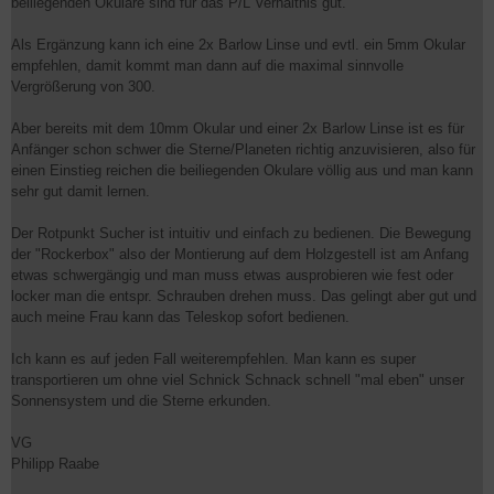
beiliegenden Okulare sind für das P/L Verhältnis gut.
Als Ergänzung kann ich eine 2x Barlow Linse und evtl. ein 5mm Okular
empfehlen, damit kommt man dann auf die maximal sinnvolle
Vergrößerung von 300.
Aber bereits mit dem 10mm Okular und einer 2x Barlow Linse ist es für
Anfänger schon schwer die Sterne/Planeten richtig anzuvisieren, also für
einen Einstieg reichen die beiliegenden Okulare völlig aus und man kann
sehr gut damit lernen.
Der Rotpunkt Sucher ist intuitiv und einfach zu bedienen. Die Bewegung
der "Rockerbox" also der Montierung auf dem Holzgestell ist am Anfang
etwas schwergängig und man muss etwas ausprobieren wie fest oder
locker man die entspr. Schrauben drehen muss. Das gelingt aber gut und
auch meine Frau kann das Teleskop sofort bedienen.
Ich kann es auf jeden Fall weiterempfehlen. Man kann es super
transportieren um ohne viel Schnick Schnack schnell "mal eben" unser
Sonnensystem und die Sterne erkunden.
VG
Philipp Raabe