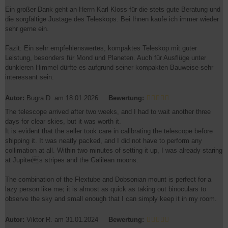
Ein großer Dank geht an Herrn Karl Kloss für die stets gute Beratung und
die sorgfältige Justage des Teleskops. Bei Ihnen kaufe ich immer wieder
sehr gerne ein.
Fazit: Ein sehr empfehlenswertes, kompaktes Teleskop mit guter
Leistung, besonders für Mond und Planeten. Auch für Ausflüge unter
dunkleren Himmel dürfte es aufgrund seiner kompakten Bauweise sehr
interessant sein.
Autor:
Bugra D.
am 18.01.2026
Bewertung:
The telescope arrived after two weeks, and I had to wait another three
days for clear skies, but it was worth it.
It is evident that the seller took care in calibrating the telescope before
shipping it. It was neatly packed, and I did not have to perform any
collimation at all. Within two minutes of setting it up, I was already staring
at Jupiters stripes and the Galilean moons.
The combination of the Flextube and Dobsonian mount is perfect for a
lazy person like me; it is almost as quick as taking out binoculars to
observe the sky and small enough that I can simply keep it in my room.
Autor:
Viktor R.
am 31.01.2024
Bewertung: