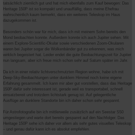
tatsächlich ziemlich gut und hat mich ebenfalls zum Kauf bewogen: Das
Heritage 150P ist so kompakt und unauffällig, dass meine Ehefrau
wahrscheinlich kaum bemerkt, dass ein weiteres Teleskop im Haus
dazugekommen ist.
Besonders schön war für mich, dass ich mit meinem Sohn bereits den
Mond beobachten konnte. Außerdem konnte ich auch Jupiter sehen. Mit
einem Explore-Scientific-Okular sowie verschiedenen Zoom-Okularen
waren bei Jupiter sogar die Wolkenbänder gut zu erkennen, was mich
wirklich begeistert hat. Leider endet die gute Beobachtungszeit für Jupiter
nun langsam, aber ich freue mich schon sehr auf Saturn später im Jahr.
Da ich in einer relativ lichtverschmutzten Region wohne, habe ich mit
Deep-Sky-Beobachtungen unter dunklem Himmel noch keine eigene
Erfahrung gesammelt. Ich kann mir aber gut vorstellen, dass das Heritage
150P dafür sehr interessant ist, gerade weil es transportabel, schnell
einsatzbereit und trotzdem lichtstark genug ist. Auf gelegentliche
Ausflüge an dunklere Standorte bin ich daher schon sehr gespannt.
Für Astrofotografie bin ich mittlerweile zusätzlich auf ein Seestar S50
umgestiegen und warte dort bereits gespannt auf den Nachfolger. Das
Heritage 150P sehe ich daher vor allem als sehr gutes visuelles Teleskop
– und genau dafür kann ich es absolut empfehlen.