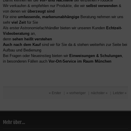
Damit kennen wir die
Vor- und Nachteile
der einzelnen Produkte
Wir verkaufen & empfehlen nur Produkte, die wir
selbst verwenden
&
von denen wir
überzeugt sind
Für eine
umfassende, markenunabhängige
Beratung nehmen wir uns
sehr
viel Zeit
für Sie
Als erster Astronomiefachhändler bieten wir unseren Kunden
Echtzeit-
Videoberatung
an,
denn
sehen heißt verstehen
Auch nach dem Kauf
sind wir für Sie da & stehen weiterhin zur Seite bei
Aufbau und Bedienung
Bei Fragen oder Neueinstieg bieten wir
Einweisungen & Schulungen
,
in besonderen Fällen auch
Vor-Ort-Service im Raum München
« Erster
|
« vorheriger
|
nächster »
|
Letzter »
Mehr über...