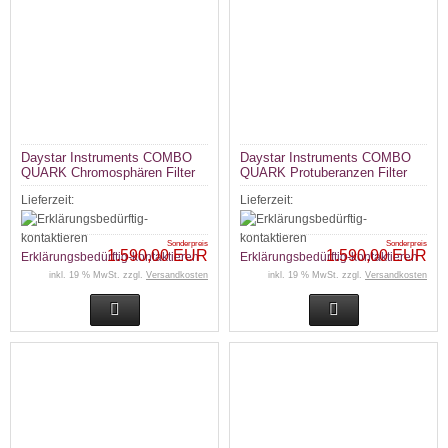
Daystar Instruments COMBO
Daystar Instruments COMBO
QUARK Chromosphären Filter
QUARK Protuberanzen Filter
Sonne
Sonne
Lieferzeit:
Lieferzeit:
Sonderpreis
Sonderpreis
1.590,00 EUR
1.590,00 EUR
Erklärungsbedürftig-kontaktieren
Erklärungsbedürftig-kontaktieren
inkl. 19 % MwSt. zzgl.
Versandkosten
inkl. 19 % MwSt. zzgl.
Versandkosten