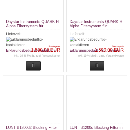
Daystar Instruments QUARK H-
Daystar Instruments QUARK H-
Alpha Filtersystem für
Alpha Filtersystem für
Chromosphäre
Protuberanzen
Lieferzeit:
Lieferzeit:
Sonderpreis
Sonderpreis
1.590,00 EUR
1.590,00 EUR
Erklärungsbedürftig-kontaktieren
Erklärungsbedürftig-kontaktieren
inkl. 19 % MwSt. zzgl.
Versandkosten
inkl. 19 % MwSt. zzgl.
Versandkosten
LUNT B1200d2 Blocking-Filter
LUNT B1200s Blocking-Filter in