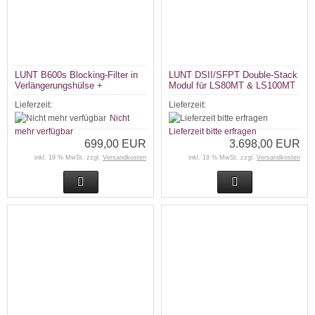
LUNT B600s Blocking-Filter in
LUNT DSII/SFPT Double-Stack
Verlängerungshülse +
Modul für LS80MT & LS100MT
--
Lieferzeit:
Lieferzeit:
Nicht
mehr verfügbar
Lieferzeit bitte erfragen
699,00 EUR
3.698,00 EUR
inkl. 19 % MwSt. zzgl.
Versandkosten
inkl. 19 % MwSt. zzgl.
Versandkosten