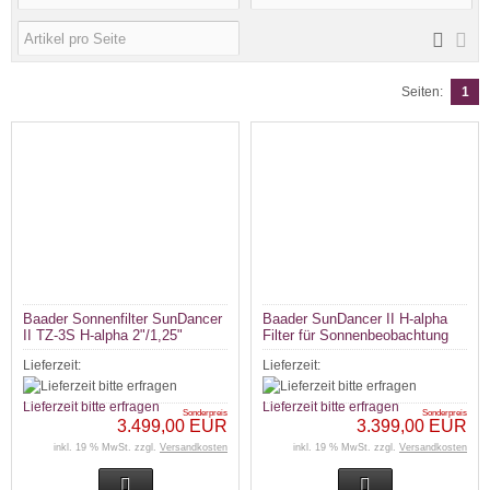
Seiten:
1
Baader Sonnenfilter SunDancer
Baader SunDancer II H-alpha
II TZ-3S H-alpha 2"/1,25"
Filter für Sonnenbeobachtung
Solar Spectrum
Lieferzeit:
Lieferzeit:
Lieferzeit bitte erfragen
Lieferzeit bitte erfragen
Sonderpreis
Sonderpreis
3.499,00 EUR
3.399,00 EUR
inkl. 19 % MwSt. zzgl.
Versandkosten
inkl. 19 % MwSt. zzgl.
Versandkosten