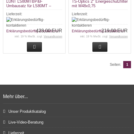
LUNT LS80MTBP&F
TS-Optics 2" Energieschutzfilter
Umbausatz für LS80MT --
mit M48x0,75
Einschraubgewinde
Lieferzeit:
Lieferzeit:
428,00 EUR
219,00 EUR
Erklärungsbedürftig-kontaktieren
Erklärungsbedürftig-kontaktieren
inkl. 19 % MwSt. zzgl.
Versandkosten
inkl. 19 % MwSt. zzgl.
Versandkosten
Seiten:
1
Mehr über...
Unser Produktkatalog
Live-Video-Beratung
Lieferzeit