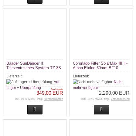
Baader SunDancer II
Coronado Filter SolarMax III H-
Telezentrisches System TZ-3S
Alpha-Etalon 60mm BF10
Lieferzeit:
Lieferzeit:
Auf
Nicht
Lager + Überprüfung
mehr verfügbar
Sonderpreis
349,00 EUR
2.290,00 EUR
inkl. 19 % MwSt. zzgl.
Versandkosten
inkl. 19 % MwSt. zzgl.
Versandkosten