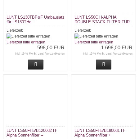
LUNT LS130TBP&F Umbausatz
LUNT LS50C H-ALPHA
für LS130THa --
DOUBLE-STACK FILTER FÜR
LS50THA Sonnenteleskope --
Lieferzeit:
Lieferzeit:
Lieferzeit bitte erfragen
Lieferzeit bitte erfragen
598,00 EUR
1.698,00 EUR
inkl. 19 % MwSt. zzgl.
Versandkosten
inkl. 19 % MwSt. zzgl.
Versandkosten
LUNT LS50FHa/B1200d2 H-
LUNT LS50FHa/B1800d1 H-
Alpha Sonnenfilter --
Alpha Sonnenfilter +