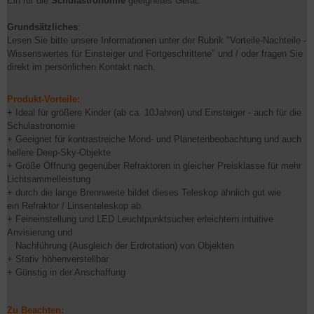
Ein für die
Schulastronomie
geeignetes Gerät.
Grundsätzliches
:
Lesen Sie bitte unsere Informationen unter der Rubrik "Vorteile-Nachteile -
Wissenswertes für Einsteiger und Fortgeschrittene" und / oder fragen Sie
direkt im persönlichen Kontakt nach.
Produkt-Vorteile:
+ Ideal für größere Kinder (ab ca. 10Jahren) und Einsteiger - auch für die
Schulastronomie
+ Geeignet für kontrastreiche Mond- und Planetenbeobachtung und auch
hellere Deep-Sky-Objekte
+ Größe Öffnung gegenüber Refraktoren in gleicher Preisklasse für mehr
Lichtsammelleistung
​+ durch die lange Brennweite bildet dieses Teleskop ähnlich gut wie
ein Refraktor / Linsenteleskop ab.
+ Feineinstellung und LED Leuchtpunktsucher erleichtern intuitive
Anvisierung und
Nachführung (Ausgleich der Erdrotation) von Objekten
+ Stativ höhenverstellbar
+ Günstig in der Anschaffung
Zu Beachten: