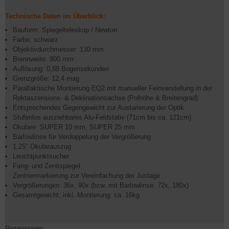
Technische Daten im Überblick:
Bauform: Spiegelteleskop / Newton
Farbe: schwarz
Objektivdurchmesser: 130 mm
Brennweite: 900 mm
Auflösung: 0,88 Bogensekunden
Grenzgröße: 12,4 mag
Parallaktische Montierung EQ2 mit manueller Feinverstellung in der
Rektaszensions- & Deklinationsachse (Polhöhe & Breitengrad)
Entsprechendes Gegengewicht zur Austarierung der Optik
Stufenlos ausziehbares Alu-Feldstativ (71cm bis ca. 121cm)
Okulare: SUPER 10 mm, SUPER 25 mm
Barlowlinse für Verdoppelung der Vergrößerung
1,25" Okularauszug
Leuchtpunktsucher
Fang- und Zenitspiegel
Zentriermarkierung zur Vereinfachung der Justage
Vergrößerungen: 36x, 90x (bzw. mit Barlowlinse: 72x, 180x)
Gesamtgewicht, inkl. Montierung: ca. 16kg
Rezensionen