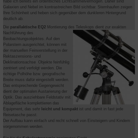
habe ich bereits ein ordentliches Lichtsammelvermögen. Daher sind
Galaxien und Nebel im kontrastreichen Bild sichtbar. Sternhaufen zeigen
Ihre Schönheit und heben sich gegenüber dem dunkleren Hintergrund
deutlich ab.
Die
parallaktische
EQ2
Montierung des Teleskops dient zur
exakten
Nachführung des
Beobachtungsobjektes. Auf den
Polarstern ausgerichtet, können mit
der manuellen Feinverstellung in der
Rektaszensions- und
Deklinationsachse Objekte feinfühlig
zentriert und verfolgt werden. Die
richtige Polhöhe bzw. geografische
Breite muss dafür eingestellt werden.
Das entsprechende Gegengewicht
dient der optimalen Austarierung der
Optik. Das ausziehbare Feldstativ mit
Ablagefläche komplettieren das
Equipment, das sehr
leicht und kompakt
ist und damit in fast jede
Reisetasche passt.
Der Aufbau kann einfach und recht schnell von Einsteigern und Kindern
vorgenommen werden.