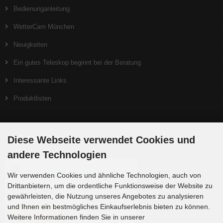
Bedienunganleitung
WetterCam München
Neuigkeiten
Ein gutes Teleskop beginnt bei der Beratung
Interessante Links
Produktlisten
Zahlungsmethoden
Diese Webseite verwendet Cookies und
andere Technologien
Wir verwenden Cookies und ähnliche Technologien, auch von
Drittanbietern, um die ordentliche Funktionsweise der Website zu
gewährleisten, die Nutzung unseres Angebotes zu analysieren
und Ihnen ein bestmögliches Einkaufserlebnis bieten zu können.
Weitere Informationen finden Sie in unserer