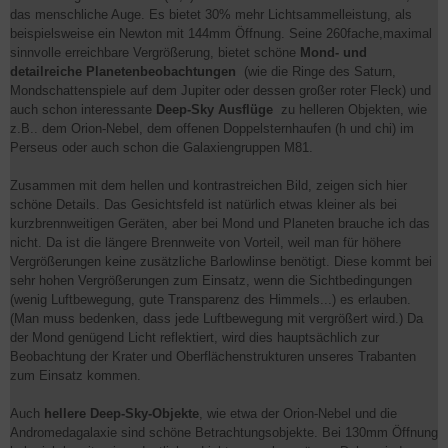
das menschliche Auge. Es bietet 30% mehr Lichtsammelleistung, als
beispielsweise ein Newton mit 144mm Öffnung. Seine 260fache,maximal
sinnvolle erreichbare Vergrößerung, bietet schöne
Mond- und
detailreiche Planetenbeobachtungen
(wie die Ringe des Saturn,
Mondschattenspiele auf dem Jupiter oder dessen großer roter Fleck) und
auch schon interessante
Deep-Sky Ausflüge
zu helleren Objekten, wie
z.B.. dem Orion-Nebel, dem offenen Doppelsternhaufen (h und chi) im
Perseus oder auch schon die Galaxiengruppen M81.
Zusammen mit dem hellen und kontrastreichen Bild, zeigen sich hier
schöne Details. Das Gesichtsfeld ist natürlich etwas kleiner als bei
kurzbrennweitigen Geräten, aber bei Mond und Planeten brauche ich das
nicht. Da ist die längere Brennweite von Vorteil, weil man für höhere
Vergrößerungen keine zusätzliche Barlowlinse benötigt. Diese kommt bei
sehr hohen Vergrößerungen zum Einsatz, wenn die Sichtbedingungen
(wenig Luftbewegung, gute Transparenz des Himmels...) es erlauben.
(Man muss bedenken, dass jede Luftbewegung mit vergrößert wird.) Da
der Mond genügend Licht reflektiert, wird dies hauptsächlich zur
Beobachtung der Krater und Oberflächenstrukturen unseres Trabanten
zum Einsatz kommen.
Auch
hellere Deep-Sky-Objekte
, wie etwa der Orion-Nebel und die
Andromedagalaxie sind schöne Betrachtungsobjekte. Bei 130mm Öffnung