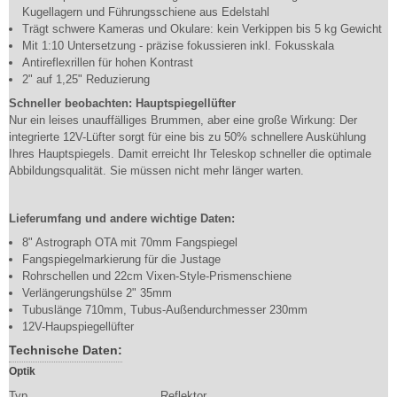
Kugellagern und Führungsschiene aus Edelstahl
Trägt schwere Kameras und Okulare: kein Verkippen bis 5 kg Gewicht
Mit 1:10 Untersetzung - präzise fokussieren inkl. Fokusskala
Antireflexrillen für hohen Kontrast
2" auf 1,25" Reduzierung
Schneller beobachten: Hauptspiegellüfter
Nur ein leises unauffälliges Brummen, aber eine große Wirkung: Der
integrierte 12V-Lüfter sorgt für eine bis zu 50% schnellere Auskühlung
Ihres Hauptspiegels. Damit erreicht Ihr Teleskop schneller die optimale
Abbildungsqualität. Sie müssen nicht mehr länger warten.
Lieferumfang und andere wichtige Daten:
8" Astrograph OTA mit 70mm Fangspiegel
Fangspiegelmarkierung für die Justage
Rohrschellen und 22cm Vixen-Style-Prismenschiene
Verlängerungshülse 2" 35mm
Tubuslänge 710mm, Tubus-Außendurchmesser 230mm
12V-Haupspiegellüfter
Technische Daten:
Optik
Typ
Reflektor