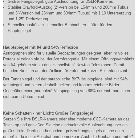
Großer Fangspiegel: gute Ausleuchtung für DSLR-Kameras
Stabiler Crayford-Auszug (2"-Version bei 154mm und 200mm Tubus
und 3"-Version bei 254mm und 304mm Tubus) mit 1:10 Untersetzung
und 1,25" Reduzierung
Schneller auskühlen - schneller Beobachten: Lüfter für den
Hauptspiegel
Hauptspiegel mit f/4 und 94% Reflexion
Astrographen sind für visuelle Beobachtungen geeignet, aber ihr volles
Potenzial zeigen sie bei der Astrofotografie. Mit einem Öffnungsverhältnis
von f/4 gehören sie zu den "schnellsten" Newton-Teleskopen. Damit
befinden Sie sich auf der Ziellinie für Fotos mit kurzer Belichtungszeit.
Der Fangspiegel und der parabolische BK7-Hauptspiegel sind mit 94%
verspiegelt und bieten deshalb hellere und kontrastreichere Bilder.
Gegenüber einer „normalen" Verspiegelung von 88% erkennt man einen
sichtbaren Unterschied.
Keine Schatten - nur Licht: Großer Fangspiegel
Setzen Sie Ihre DSLR-Kamera oder eine moderne CCD-Kamera an das
Teleskop und genießen Sie eine eindrucksvolle Ausleuchtung über ein
großes Feld. Dank des besonders großen Fangspiegels (siehe auch
unten) ist keinerlei Abschattung bemerkbar. Auch die Beobachtung mit 2"-