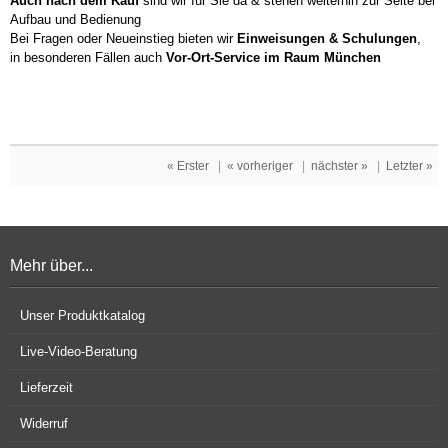
Auch nach dem Kauf
sind wir für Sie da & stehen weiterhin zur Seite bei
Aufbau und Bedienung
Bei Fragen oder Neueinstieg bieten wir
Einweisungen & Schulungen
,
in besonderen Fällen auch
Vor-Ort-Service im Raum München
« Erster
|
« vorheriger
|
nächster »
|
Letzter »
Mehr über...
Unser Produktkatalog
Live-Video-Beratung
Lieferzeit
Widerruf