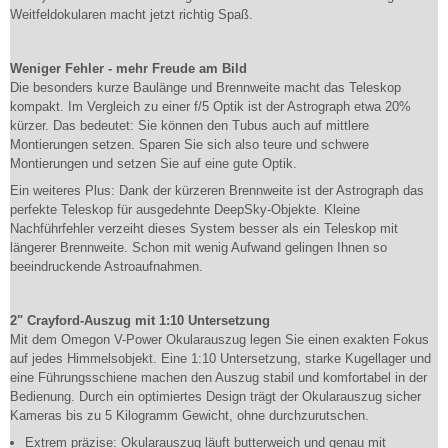
Weitfeldokularen macht jetzt richtig Spaß.
Weniger Fehler - mehr Freude am Bild
Die besonders kurze Baulänge und Brennweite macht das Teleskop
kompakt. Im Vergleich zu einer f/5 Optik ist der Astrograph etwa 20%
kürzer. Das bedeutet: Sie können den Tubus auch auf mittlere
Montierungen setzen. Sparen Sie sich also teure und schwere
Montierungen und setzen Sie auf eine gute Optik.
Ein weiteres Plus: Dank der kürzeren Brennweite ist der Astrograph das
perfekte Teleskop für ausgedehnte DeepSky-Objekte. Kleine
Nachführfehler verzeiht dieses System besser als ein Teleskop mit
längerer Brennweite. Schon mit wenig Aufwand gelingen Ihnen so
beeindruckende Astroaufnahmen.
2" Crayford-Auszug mit 1:10 Untersetzung
Mit dem Omegon V-Power Okularauszug legen Sie einen exakten Fokus
auf jedes Himmelsobjekt. Eine 1:10 Untersetzung, starke Kugellager und
eine Führungsschiene machen den Auszug stabil und komfortabel in der
Bedienung. Durch ein optimiertes Design trägt der Okularauszug sicher
Kameras bis zu 5 Kilogramm Gewicht, ohne durchzurutschen.
Extrem präzise: Okularauszug läuft butterweich und genau mit