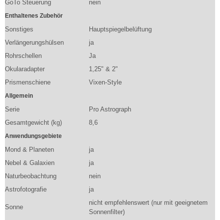
GoTo Steuerung
nein
Enthaltenes Zubehör
Sonstiges
Hauptspiegelbelüftung
Verlängerungshülsen
ja
Rohrschellen
Ja
Okularadapter
1,25" & 2"
Prismenschiene
Vixen-Style
Allgemein
Serie
Pro Astrograph
Gesamtgewicht (kg)
8,6
Anwendungsgebiete
Mond & Planeten
ja
Nebel & Galaxien
ja
Naturbeobachtung
nein
Astrofotografie
ja
nicht empfehlenswert (nur mit geeignetem
Sonne
Sonnenfilter)