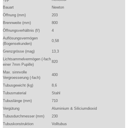
Bauart
Newton
Öffnung (mm)
203
Brennweite (mm)
800
Öffnungsverhältnis (f/)
4
Auflösungsvermögen
0,58
(Bogensekunden)
Grenzgrösse (mag)
13,3
Lichtsammelvermögen (-fach
820
einer 7mm Pupille)
Max. sinnvolle
400
Vergroesserung (-fach)
Tubusgewicht (kg)
8,6
Tubusmaterial
Stahl
Tubuslänge (mm)
710
Vergütung
Aluminium & Siliciumdioxid
Tubusdurchmesser (mm)
230
Tubuskonstruktion
Volltubus