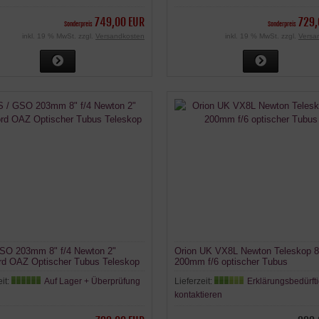
749,00 EUR
729,
Sonderpreis
Sonderpreis
inkl. 19 % MwSt. zzgl.
Versandkosten
inkl. 19 % MwSt. zzgl.
Versa
SO 203mm 8" f/4 Newton 2"
Orion UK VX8L Newton Teleskop 8
rd OAZ Optischer Tubus Teleskop
200mm f/6 optischer Tubus
eit:
Auf Lager + Überprüfung
Lieferzeit:
Erklärungsbedürfti
kontaktieren