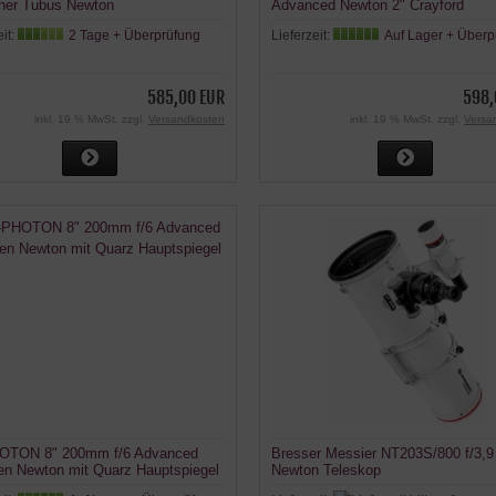
her Tubus Newton
Advanced Newton 2" Crayford
Okularauszug Teleskop
eit:
2 Tage + Überprüfung
Lieferzeit:
Auf Lager + Überp
585,00 EUR
598,
inkl. 19 % MwSt. zzgl.
Versandkosten
inkl. 19 % MwSt. zzgl.
Versa
OTON 8" 200mm f/6 Advanced
Bresser Messier NT203S/800 f/3,9
en Newton mit Quarz Hauptspiegel
Newton Teleskop