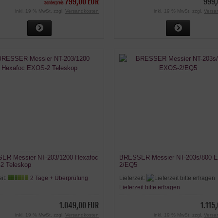
799,00 EUR
999,
Sonderpreis
inkl. 19 % MwSt. zzgl.
Versandkosten
inkl. 19 % MwSt. zzgl.
Versa
ER Messier NT-203/1200 Hexafoc
BRESSER Messier NT-203s/800 
2 Teleskop
2/EQ5
eit:
2 Tage + Überprüfung
Lieferzeit:
Lieferzeit bitte erfragen
1.049,00 EUR
1.115
inkl. 19 % MwSt. zzgl.
Versandkosten
inkl. 19 % MwSt. zzgl.
Versa