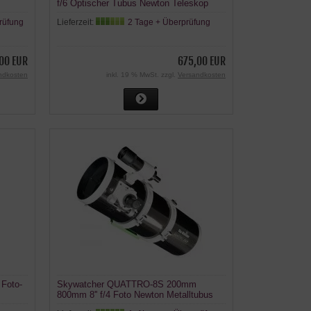
f/6 Optischer Tubus Newton Teleskop
rüfung
Lieferzeit:
2 Tage + Überprüfung
00 EUR
675,00 EUR
ndkosten
inkl. 19 % MwSt. zzgl.
Versandkosten
 Foto-
Skywatcher QUATTRO-8S 200mm
800mm 8'' f/4 Foto Newton Metalltubus