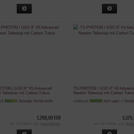
OTON / GSO 8" f/5 Advanced
TS-PHOTON / GSO 8" f/4 Advanc
 Teleskop mit Carbon Tubus
Newton Teleskop mit Carbon Tubu
eit:
Solange Vorrat reicht
Lieferzeit:
Auf Lager + Überp
1.299,00 EUR
1.375
inkl. 19 % MwSt. zzgl.
Versandkosten
inkl. 19 % MwSt. zzgl.
Versa