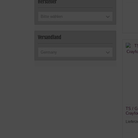
Hersteller
Bitte wählen
Versandland
Germany
TS / G
Crayfo
Lieferz