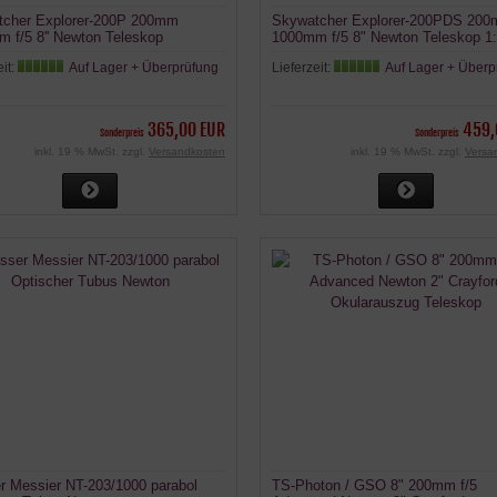
tcher Explorer-200P 200mm
Skywatcher Explorer-200PDS 20
 f/5 8'' Newton Teleskop
1000mm f/5 8" Newton Teleskop 1
Crayford
eit:
Auf Lager + Überprüfung
Lieferzeit:
Auf Lager + Überp
365,00 EUR
459,
Sonderpreis
Sonderpreis
inkl. 19 % MwSt. zzgl.
Versandkosten
inkl. 19 % MwSt. zzgl.
Versa
r Messier NT-203/1000 parabol
TS-Photon / GSO 8" 200mm f/5