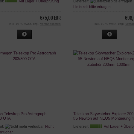
eit:
Auf Lager + Überprüfung
Lieferzeit:
Lieferzeit bitte erfragen
675,00 EUR
698,
inkl. 19 % MwSt. zzgl.
Versandkosten
inkl. 19 % MwSt. zzgl.
Versa
 Teleskop Pro Astrograph
Teleskop Skywatcher Explorer-200P
00 OTA
f/5 Newton auf NEQ5 Montierung m
Zubehör 200mm 1000mm
eit:
Nicht
Lieferzeit:
Auf Lager + Überp
erfügbar