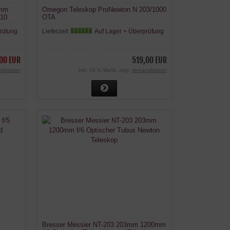
0mm
Omegon Teleskop ProNewton N 203/1000
:10
OTA
rüfung
Lieferzeit:
Auf Lager + Überprüfung
00 EUR
519,00 EUR
ndkosten
inkl. 19 % MwSt. zzgl.
Versandkosten
Bresser Messier NT-203 203mm 1200mm