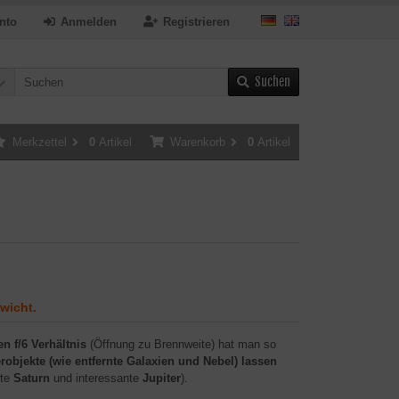
nto
Anmelden
Registrieren
Suchen
Merkzettel
0
Artikel
Warenkorb
0
Artikel
wicht.
n f/6 Verhältnis
(Öffnung zu Brennweite) hat man so
robjekte (wie entfernte Galaxien und Nebel) lassen
gte
Saturn
und interessante
Jupiter
).