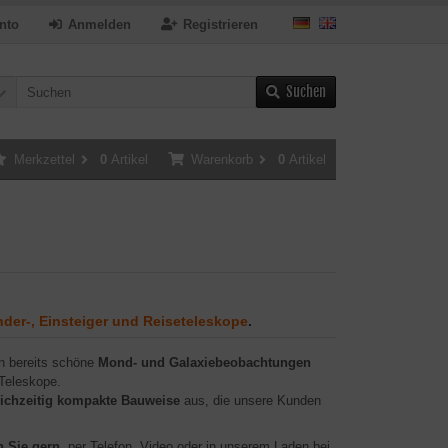
nto
Anmelden
Registrieren
Suchen
Merkzettel
0
Artikel
Warenkorb
0
Artikel
nder-, Einsteiger und Reiseteleskope
.
n bereits schöne
Mond- und Galaxiebeobachtungen
 Teleskope.
eichzeitig kompakte Bauweise
aus, die unsere Kunden
n Sie gern
, per Telefon, Video oder in unserem Laden bei