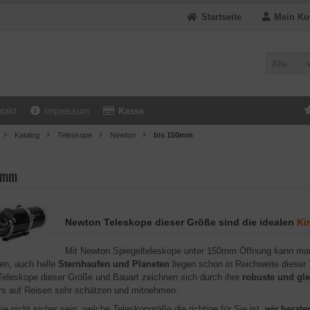
Startseite
Mein Ko
Alle
takt
Impressum
Kasse
Katalog
Teleskope
Newton
bis 150mm
0mm
Newton Teleskope dieser Größe sind die idealen
Ki
Mit Newton Spiegelteleskope unter 150mm Öffnung kann ma
en, auch helle
Sternhaufen und Planeten
liegen schon in Reichweite dieser
eleskope dieser Größe und Bauart zeichnen sich durch ihre
robuste und gl
s auf Reisen sehr schätzen und mitnehmen.
ie nicht sicher sein, welche Teleskopgröße die richtige für Sie ist,
wir berate