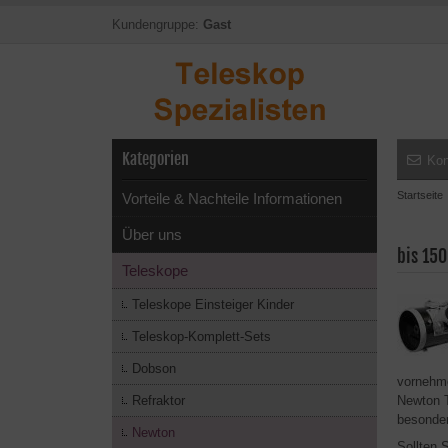
Kundengruppe:
Gast
Kategorien
Kon
Startseite
Vorteile & Nachteile Informationen
Über uns
bis 15
Teleskope
Teleskope Einsteiger Kinder
Teleskop-Komplett-Sets
Dobson
vornehm
Refraktor
Newton T
besonder
Newton
Sollten S