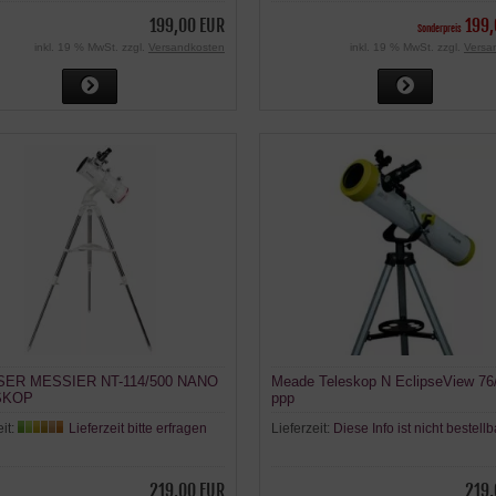
199,00 EUR
199,
Sonderpreis
inkl. 19 % MwSt. zzgl.
Versandkosten
inkl. 19 % MwSt. zzgl.
Versa
ER MESSIER NT-114/500 NANO
Meade Teleskop N EclipseView 76
SKOP
ppp
eit:
Lieferzeit bitte erfragen
Lieferzeit:
Diese Info ist nicht bestellb
219,00 EUR
219,