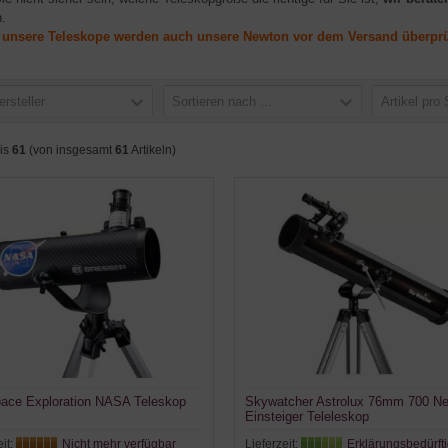
.
e unsere Teleskope werden auch unsere Newton vor dem Versand überprüft
ersteller
Sortieren nach ...
Artikel pro 
is
61
(von insgesamt
61
Artikeln)
ace Exploration NASA Teleskop
Skywatcher Astrolux 76mm 700 N
Einsteiger Teleleskop
eit:
Nicht mehr verfügbar
Lieferzeit:
Erklärungsbedürfti