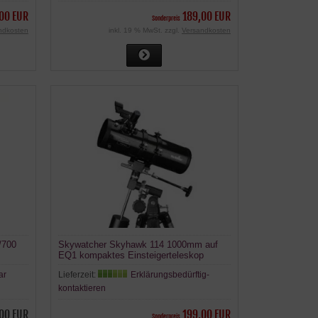
00 EUR
189,00 EUR
Sonderpreis
ndkosten
inkl. 19 % MwSt. zzgl.
Versandkosten
/700
Skywatcher Skyhawk 114 1000mm auf
EQ1 kompaktes Einsteigerteleskop
ar
Lieferzeit:
Erklärungsbedürftig-
kontaktieren
00 EUR
199,00 EUR
Sonderpreis