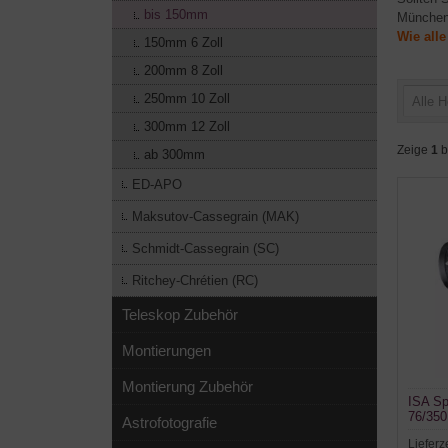
bis 150mm
München
Wie all
150mm 6 Zoll
200mm 8 Zoll
250mm 10 Zoll
Alle H
300mm 12 Zoll
Zeige
1
b
ab 300mm
ED-APO
Maksutov-Cassegrain (MAK)
Schmidt-Cassegrain (SC)
Ritchey-Chrétien (RC)
Teleskop Zubehör
Montierungen
Montierung Zubehör
ISA Sp
76/350
Astrofotografie
Lieferz