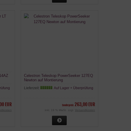
114AZ
Celestron Teleskop PowerSeeker 127EQ
Newton auf Montierung
rüfung
Lieferzeit:
Auf Lager + Überprüfung
00 EUR
263,00 EUR
Sonderpreis
ndkosten
inkl. 19 % MwSt. zzgl.
Versandkosten