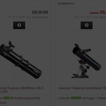
kontaktieren
109,90 EUR
119
Sonderpreis
inkl. 19 % MwSt. zzgl.
Versandkosten
inkl. 19 % MwSt. zzgl.
Versa
cher Explorer-130/900mm f/6,9
Celestron Teleskop AstroMaster 7
n OTA
eit:
Erklärungsbedürftig-
Lieferzeit:
Auf Lager + Überp
ieren