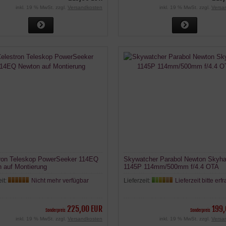
inkl. 19 % MwSt. zzgl.
Versandkosten
inkl. 19 % MwSt. zzgl.
Versa
ron Teleskop PowerSeeker 114EQ
Skywatcher Parabol Newton Skyh
 auf Montierung
1145P 114mm/500mm f/4.4 OTA
eit:
Nicht mehr verfügbar
Lieferzeit:
Lieferzeit bitte erf
225,00 EUR
199,
Sonderpreis
Sonderpreis
inkl. 19 % MwSt. zzgl.
Versandkosten
inkl. 19 % MwSt. zzgl.
Versa