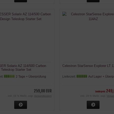
ER Solarix AZ 114/500 Carbon
Celestron StarSense Explorer LT 
 Teleskop Starter Set
eit:
2 Tage + Überprüfung
Lieferzeit:
Auf Lager + Überp
259,00 EUR
249,
Sonderpreis
inkl. 19 % MwSt. zzgl.
Versandkosten
inkl. 19 % MwSt. zzgl.
Versa