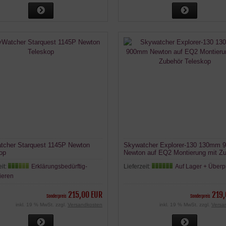
cher Starquest 1145P Newton
Skywatcher Explorer-130 130mm
op
Newton auf EQ2 Montierung mit Z
Teleskop
eit:
Erklärungsbedürftig-
Lieferzeit:
Auf Lager + Überp
ieren
215,00 EUR
219,
Sonderpreis
Sonderpreis
inkl. 19 % MwSt. zzgl.
Versandkosten
inkl. 19 % MwSt. zzgl.
Versa