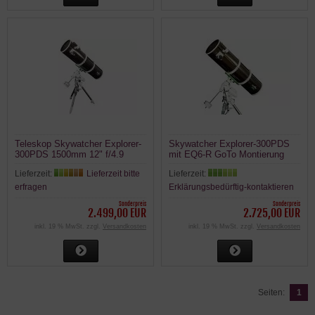
Teleskop Skywatcher Explorer-
Skywatcher Explorer-300PDS
300PDS 1500mm 12" f/4.9
mit EQ6-R GoTo Montierung
Newton auf EQ6 SynScan GoTo
Newton Reflektor Teleskop
Lieferzeit:
Lieferzeit bitte
Lieferzeit:
Montierung
erfragen
Erklärungsbedürftig-kontaktieren
Sonderpreis
Sonderpreis
2.499,00 EUR
2.725,00 EUR
inkl. 19 % MwSt. zzgl.
Versandkosten
inkl. 19 % MwSt. zzgl.
Versandkosten
Seiten:
1