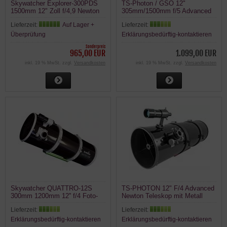
Skywatcher Explorer-300PDS
TS-Photon / GSO 12"
1500mm 12" Zoll f/4,9 Newton
305mm/1500mm f/5 Advanced
Teleskop (OTA)
Newton Teleskop
Lieferzeit:
Auf Lager +
Lieferzeit:
Überprüfung
Erklärungsbedürftig-kontaktieren
Sonderpreis
965,00 EUR
1.099,00 EUR
inkl. 19 % MwSt. zzgl.
Versandkosten
inkl. 19 % MwSt. zzgl.
Versandkosten
Skywatcher QUATTRO-12S
TS-PHOTON 12" F/4 Advanced
300mm 1200mm 12'' f/4 Foto-
Newton Teleskop mit Metall
Newton Metall-Tubus
Tubus
Lieferzeit:
Lieferzeit:
Erklärungsbedürftig-kontaktieren
Erklärungsbedürftig-kontaktieren