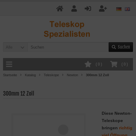
Suchen
Alle
(
0
)
(
0
)
Startseite
Katalog
Teleskope
Newton
300mm 12 Zoll
300mm 12 Zoll
Diese Newton-
Teleskope
bringen
richtig
viel Öffnung