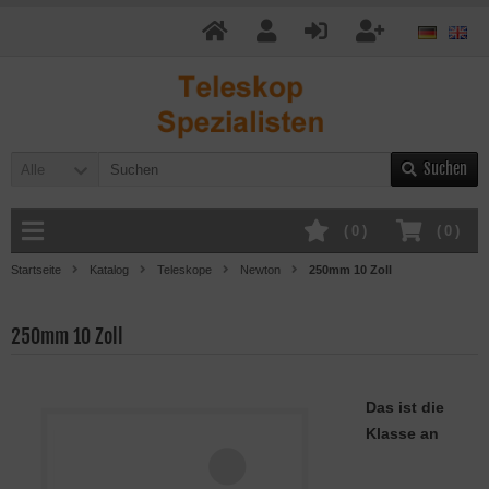
Suchen
Alle
(
0
)
(
0
)
Startseite
Katalog
Teleskope
Newton
250mm 10 Zoll
250mm 10 Zoll
Das ist die
Klasse an