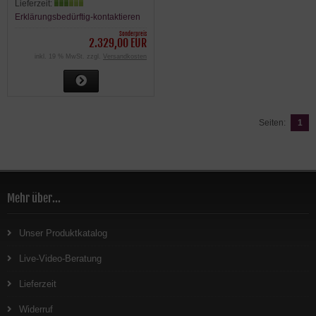
Lieferzeit:
Erklärungsbedürftig-kontaktieren
Sonderpreis
2.329,00 EUR
inkl. 19 % MwSt. zzgl.
Versandkosten
Seiten:
1
Mehr über...
Unser Produktkatalog
Live-Video-Beratung
Lieferzeit
Widerruf