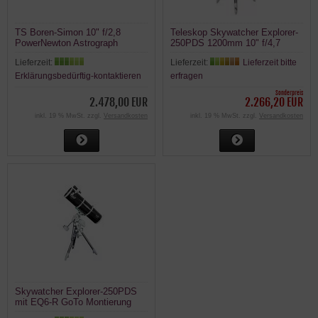
TS Boren-Simon 10" f/2,8
Teleskop Skywatcher Explorer-
PowerNewton Astrograph
250PDS 1200mm 10" f/4,7
Newton auf EQ6 GoTo SkyScan
Lieferzeit:
Lieferzeit:
Lieferzeit bitte
Montierung
Erklärungsbedürftig-kontaktieren
erfragen
Sonderpreis
2.478,00 EUR
2.266,20 EUR
inkl. 19 % MwSt. zzgl.
Versandkosten
inkl. 19 % MwSt. zzgl.
Versandkosten
Skywatcher Explorer-250PDS
mit EQ6-R GoTo Montierung
Newton Reflektor Teleskop