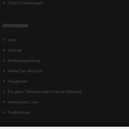
Cookie Einstellungen
Informationen
Index
Sitemap
Bedienunganleitung
WetterCam München
Neuigkeiten
Ein gutes Teleskop beginnt bei der Beratung
Interessante Links
Produktlisten