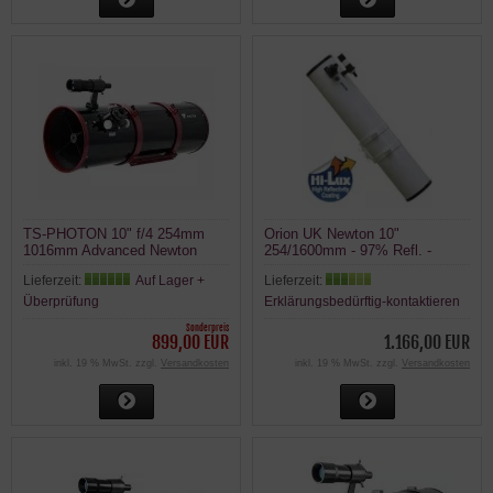
TS-PHOTON 10" f/4 254mm
Orion UK Newton 10"
1016mm Advanced Newton
254/1600mm - 97% Refl. -
Metall Tubus Teleskop
MIKRO - VX10L
Lieferzeit:
Auf Lager +
Lieferzeit:
Überprüfung
Erklärungsbedürftig-kontaktieren
Sonderpreis
899,00 EUR
1.166,00 EUR
inkl. 19 % MwSt. zzgl.
Versandkosten
inkl. 19 % MwSt. zzgl.
Versandkosten