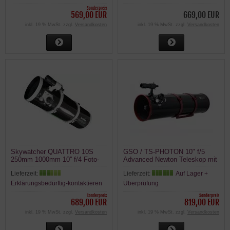
Sonderpreis
569,00 EUR
669,00 EUR
inkl. 19 % MwSt. zzgl.
Versandkosten
inkl. 19 % MwSt. zzgl.
Versandkosten
Skywatcher QUATTRO 10S
GSO / TS-PHOTON 10" f/5
250mm 1000mm 10'' f/4 Foto-
Advanced Newton Teleskop mit
Newton Metalltubus
Metall Tubus
Lieferzeit:
Lieferzeit:
Auf Lager +
Erklärungsbedürftig-kontaktieren
Überprüfung
Sonderpreis
Sonderpreis
689,00 EUR
819,00 EUR
inkl. 19 % MwSt. zzgl.
Versandkosten
inkl. 19 % MwSt. zzgl.
Versandkosten