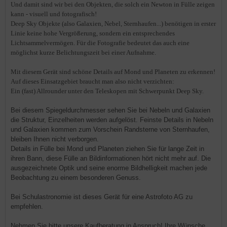
Und damit sind wir bei den Objekten, die solch ein Newton in Fülle zeigen
kann - visuell und fotografisch!
Deep Sky Objekte (also Galaxien, Nebel, Sternhaufen...) benötigen in erster
Linie keine hohe Vergrößerung, sondern ein entsprechendes
Lichtsammelvermögen. Für die Fotografie bedeutet das auch eine
möglichst kurze Belichtungszeit bei einer Aufnahme.
Mit diesem Gerät sind schöne Details auf Mond und Planeten zu erkennen!
Auf dieses Einsatzgebiet braucht man also nicht verzichten:
Ein (fast) Allrounder unter den Teleskopen mit Schwerpunkt Deep Sky.
Bei diesem Spiegeldurchmesser sehen Sie bei Nebeln und Galaxien
die Struktur, Einzelheiten werden aufgelöst. Feinste Details in Nebeln
und Galaxien kommen zum Vorschein Randsterne von Sternhaufen,
bleiben Ihnen nicht verborgen.
Details in Fülle bei Mond und Planeten ziehen Sie für lange Zeit in
ihren Bann, diese Fülle an Bildinformationen hört nicht mehr auf. Die
ausgezeichnete Optik und seine enorme Bildhelligkeit machen jede
Beobachtung zu einem besonderen Genuss.
Bei Schulastronomie ist dieses Gerät für eine Astrofoto AG zu
empfehlen.
Ne
hmen
Sie bitte unsere Kaufberatung in Anspruch! Ihre Wünsche