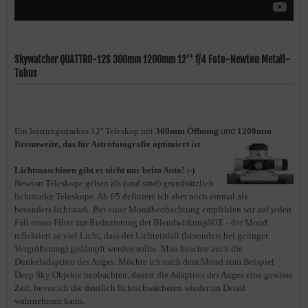
Skywatcher QUATTRO-12S 300mm 1200mm 12'' f/4 Foto-Newton Metall-
Tubus
Ein leistungsstarkes 12'' Teleskop mit
300mm Öffnung
und
1200mm
Brennweite, das für Astrofotografie optimiert ist
.
Lichtmaschinen gibt es nicht nur beim Auto! :-)
Newton Teleskope gelten als (und sind) grundsätzlich
lichtstarke Teleskope. Ab f/5 definiere ich aber noch einmal als
besonders lichtstark. Bei einer Mondbeobachtung empfehlen wir auf jeden
Fall einen Filter zur Reduzierung der Blendwirkungâ€Œ - der Mond
reflektiert so viel Licht, dass der Lichteinfall (besonders bei geringer
Vergrößerung) gedämpft werden sollte. Man beachte auch die
Dunkeladaption des Auges. Möchte ich nach dem Mond zum Beispiel
Deep Sky Objekte beobachten, dauert die Adaption des Auges eine gewisse
Zeit, bevor ich die deutlich lichtschwächeren wieder im Detail
wahrnehmen kann.