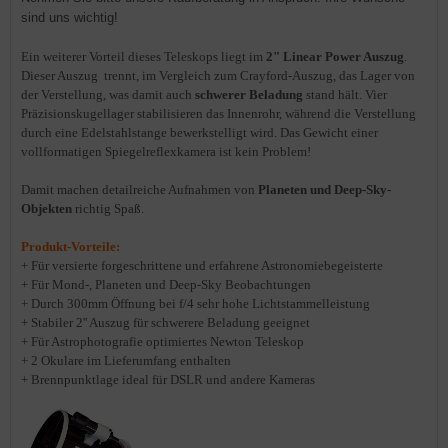
sind uns wichtig!
Ein weiterer Vorteil dieses
Teleskops liegt
im
2" Linear Power Auszug
.
Dieser Auszug trennt, im Vergleich zum Crayford-Auszug, das Lager von
der Verstellung, was damit auch
schwerer Beladung
stand hält. Vier
Präzisionskugellager stabilisieren das Innenrohr, während die Verstellung
durch eine Edelstahlstange bewerkstelligt wird. Das Gewicht einer
vollformatigen Spiegelreflexkamera ist kein Problem!
Damit machen detailreiche Aufnahmen von
Planeten und Deep-Sky-
Objekten
richtig Spaß.
Produkt-Vorteile:
+ Für versierte forgeschrittene und erfahrene Astronomiebegeisterte
+ Für Mond-, Planeten und Deep-Sky Beobachtungen
+ Durch 300mm Öffnung bei f/4 sehr hohe Lichtstammelleistung
+ Stabiler 2'' Auszug für schwerere Beladung geeignet
+ Für Astrophotografie optimiertes Newton Teleskop
+ 2 Okulare im Lieferumfang enthalten
+
Brennpunktlage ideal für DSLR und andere Kameras