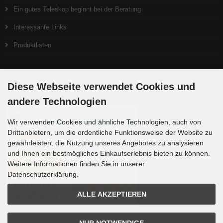
Ein gutes Teleskop beginnt bei der Beratung
Interessante Links
Produktlisten
Zahlungsmethoden
Diese Webseite verwendet Cookies und
andere Technologien
Wir verwenden Cookies und ähnliche Technologien, auch von
Drittanbietern, um die ordentliche Funktionsweise der Website zu
gewährleisten, die Nutzung unseres Angebotes zu analysieren
und Ihnen ein bestmögliches Einkaufserlebnis bieten zu können.
Weitere Informationen finden Sie in unserer
Datenschutzerklärung.
ALLE AKZEPTIEREN
Die Box kann unter tpl_modified/boxes/box_miscellaneous.html verändert werden. Die