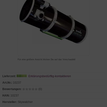
Für eine größere Ansicht klicken Sie auf das Vorschaubild
Lieferzeit:
Erklärungsbedürftig-kontaktieren
Art.Nr.:
10237
Bewertungen:
(0)
HAN:
10237
Hersteller:
Skywatcher