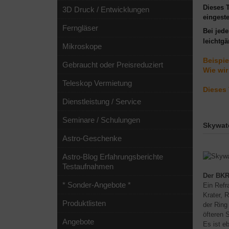
Dieses T
3D Druck / Entwicklungen
eingeste
Ferngläser
Bei jed
leichtg
Mikroskope
Beispie
Gebraucht oder Preisreduziert
Wie wir
Teleskop Vermietung
Dieses 
Dienstleistung / Service
Seminare / Schulungen
Skywat
Astro-Geschenke
Astro-Blog Erfahrungsberichte
Testaufnahmen
Der BKR
* Sonder-Angebote *
Ein
Refra
Krater, 
Produktlisten
der Ring
öfteren 
Angebote
Es ist e