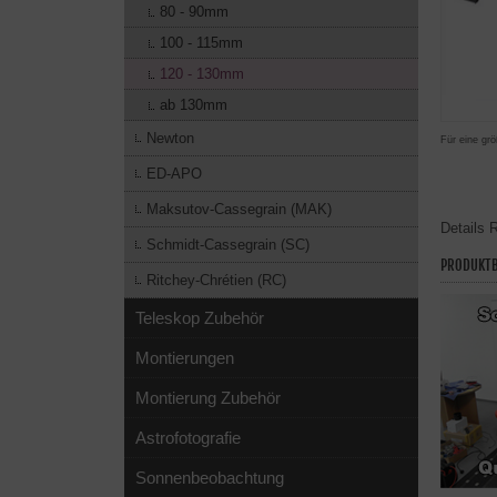
80 - 90mm
100 - 115mm
120 - 130mm
ab 130mm
Newton
Für eine grö
ED-APO
Maksutov-Cassegrain (MAK)
Details
R
Schmidt-Cassegrain (SC)
PRODUKTB
Ritchey-Chrétien (RC)
Teleskop Zubehör
Montierungen
Montierung Zubehör
Astrofotografie
Sonnenbeobachtung