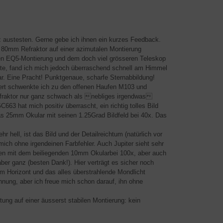
z austesten. Gerne gebe ich ihnen ein kurzes Feedback.
n 80mm Refraktor auf einer azimutalen Montierung
chen EQ5-Montierung und dem doch viel grösseren Teleskop
e, fand ich mich jedoch überraschend schnell am Himmel
r. Eine Pracht! Punktgenaue, scharfe Sternabbildung!
ert schwenkte ich zu den offenen Haufen M103 und
efraktor nur ganz schwach als nebliges irgendwas
63 hat mich positiv überrascht, ein richtig tolles Bild
 das 25mm Okular mit seinen 1.25Grad Bildfeld bei 40x. Das
ell, ist das Bild und der Detailreichtum (natürlich vor
 mich ohne irgendeinen Farbfehler. Auch Jupiter sieht sehr
hen mit dem beiliegenden 10mm Okularbei 100x, aber auch
aber ganz (besten Dank!). Hier verträgt es sicher noch
m Horizont und das alles überstrahlende Mondlicht
hnung, aber ich freue mich schon darauf, ihn ohne
istung auf einer äusserst stabilen Montierung: kein