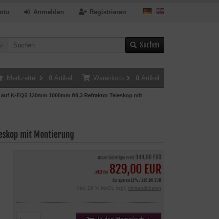
nto
Anmelden
Registrieren
Suchen
Merkzettel
0
Artikel
Warenkorb
0
Artikel
 auf N-EQ5 120mm 1000mm f/8,3 Refraktor Teleskop mit
eskop mit Montierung
944,00 EUR
Unser bisheriger Preis
829,00 EUR
Jetzt nur
Sie sparen 12% / 115,00 EUR
inkl. 19 % MwSt. zzgl.
Versandkosten