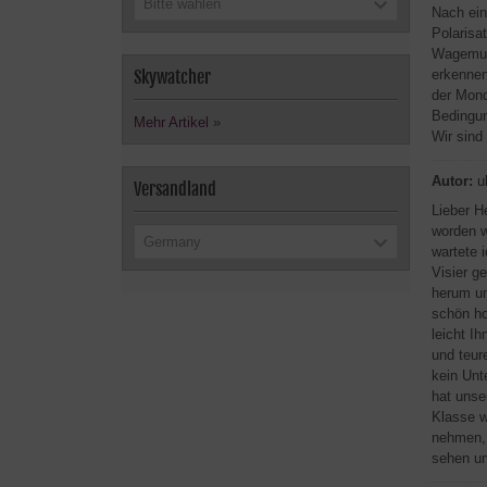
Bitte wählen
Nach ein
Polarisa
Wagemuti
Skywatcher
erkennen
der Mond
Bedingun
Mehr Artikel
»
Wir sind
Autor:
u
Versandland
Lieber H
worden w
Germany
wartete 
Visier g
herum un
schön ho
leicht I
und teur
kein Unt
hat unse
Klasse w
nehmen, 
sehen un