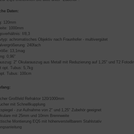
che Daten:
ng: 120mm
weite: 1000mm
sverhältnis: f/8,3
ivtyp: achromatisches Objektiv nach Fraunhofer - multivergütet
lvergrößerung: 240fach
größe: 13,1mag
ung: 0,96"
auszug: 2" Okularauszug aus Metall mit Reduzierung auf 1,25" und T2 Fotodi
t opt. Tubus: 5,7kg
opt. Tubus: 100cm
mfang:
cher Großfeld Refraktor 120/1000mm
ucher mit Schnellkupplung
itspiegel - zur Aufnahme von 2" und 1,25" Zubehör geeignet
 Okulare mit 25mm und 10mm Brennweite
aktische Montierung EQ5 mit höhenverstellbarem Stahlstativ
ngsanleitung