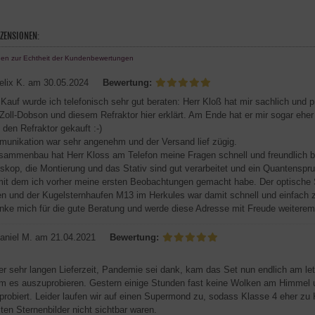
ZENSIONEN:
nen zur Echtheit der Kundenbewertungen
elix K.
am 30.05.2024
Bewertung:
Kauf wurde ich telefonisch sehr gut beraten: Herr Kloß hat mir sachlich und 
Zoll-Dobson und diesem Refraktor hier erklärt. Am Ende hat er mir sogar ehe
 den Refraktor gekauft :-)
unikation war sehr angenehm und der Versand lief zügig.
ammenbau hat Herr Kloss am Telefon meine Fragen schnell und freundlich b
skop, die Montierung und das Stativ sind gut verarbeitet und ein Quantenspru
it dem ich vorher meine ersten Beobachtungen gemacht habe. Der optische Su
en und der Kugelsternhaufen M13 im Herkules war damit schnell und einfach z
nke mich für die gute Beratung und werde diese Adresse mit Freude weiterem
aniel M.
am 21.04.2021
Bewertung:
er sehr langen Lieferzeit, Pandemie sei dank, kam das Set nun endlich am l
m es auszuprobieren. Gestern einige Stunden fast keine Wolken am Himmel 
probiert. Leider laufen wir auf einen Supermond zu, sodass Klasse 4 eher zu
sten Sternenbilder nicht sichtbar waren.