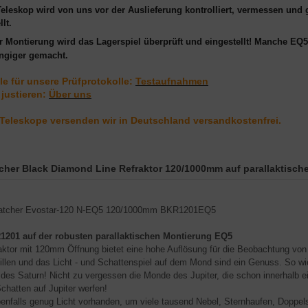
eleskop wird von uns vor der Auslieferung kontrolliert, vermessen und 
llt.
er Montierung wird
das Lagerspiel
überprüft und eingestellt! Manche EQ
ängiger gemacht.
le für unsere Prüfprotokolle:
Testaufnahmen
 justieren:
Über uns
Teleskope versenden wir in Deutschland versandkostenfrei.
cher Black Diamond Line Refraktor 120/1000mm auf parallaktisch
1201 auf der robusten parallaktischen Montierung
EQ5
ktor mit 120mm Öffnung bietet eine hohe Auflösung für die Beobachtung vo
Rillen und das Licht - und Schattenspiel auf dem Mond sind ein Genuss. So w
 des Saturn! Nicht zu vergessen die Monde des Jupiter, die schon innerhalb 
Schatten auf Jupiter werfen!
benfalls genug Licht vorhanden, um viele tausend Nebel, Sternhaufen, Doppe