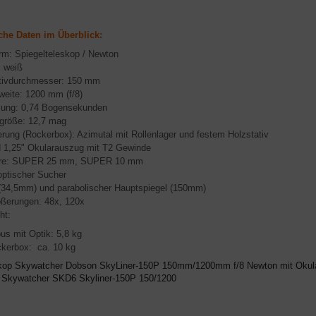
che Daten im Überblick:
rm: Spiegelteleskop / Newton
: weiß
tivdurchmesser: 150 mm
weite: 1200 mm (f/8)
sung: 0,74 Bogensekunden
größe: 12,7 mag
rung (Rockerbox): Azimutal mit Rollenlager und festem Holzstativ
d 1,25"
O
kularauszug
mit T2 Gewinde
are: SUPER 25 mm, SUPER 10 mm
optischer Sucher
(34,5mm) und parabolischer Hauptspiegel (150mm)
ößerungen: 48x, 120x
ht:
us mit Optik: 5,8 kg
kerbox: ca. 10 kg