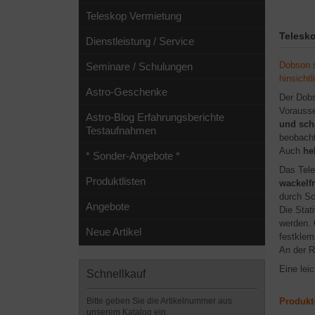
Teleskop Vermietung
Telesk
Dienstleistung / Service
Dobson s
Seminare / Schulungen
hinsichtl
Astro-Geschenke
Der Dobs
Vorauss
Astro-Blog Erfahrungsberichte
und sch
Testaufnahmen
beobach
Auch
hel
* Sonder-Angebote *
Das Tele
Produktlisten
wackelf
durch Sc
Angebote
Die Stat
werden. 
Neue Artikel
festklem
An der R
Eine lei
Schnellkauf
Bitte geben Sie die Artikelnummer aus
Produkt-
unserem Katalog ein.