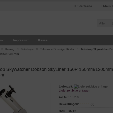
Startseite
Mein 
Alle
akt
Impressum
Kasse
Katalog
Teleskope
Teleskope Einsteiger Kinder
Teleskop Skywatcher D
ilter Fernrohr
kop Skywatcher Dobson SkyLiner-150P 150mm/1200mm f/
ohr
Lieferzeit:
Lieferzeit bitte erfragen
Art.Nr.:
10716
Bewertungen:
(9)
HAN:
10716