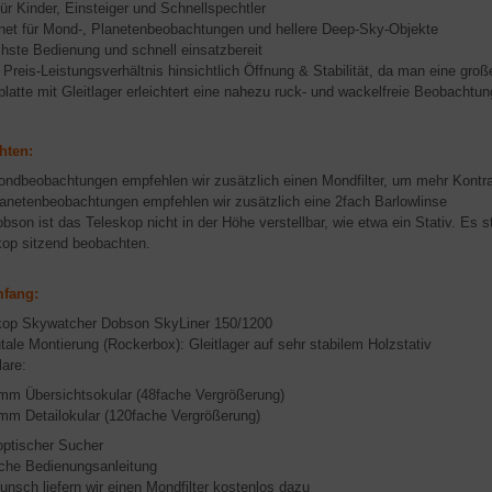
für Kinder, Einsteiger und Schnellspechtler
net für Mond-, Planetenbeobachtungen und hellere Deep-Sky-Objekte
hste Bedienung und schnell einsatzbereit
Preis-Leistungsverhältnis hinsichtlich Öffnung & Stabilität, da man eine gro
platte mit Gleitlager erleichtert eine nahezu ruck- und wackelfreie Beobachtun
hten:
ondbeobachtungen empfehlen wir zusätzlich einen Mondfilter, um mehr Kontr
lanetenbeobachtungen empfehlen wir zusätzlich eine 2fach Barlowlinse
obson ist das Teleskop nicht in der Höhe verstellbar, wie etwa ein Stativ. 
kop sitzend beobachten.
mfang:
kop Skywatcher Dobson SkyLiner 150/1200
ale Montierung (Rockerbox): Gleitlager auf sehr stabilem Holzstativ
are:
mm Übersichtsokular (48fache Vergrößerung)
mm Detailokular (120fache Vergrößerung)
optischer Sucher
che Bedienungsanleitung
nsch liefern wir einen Mondfilter kostenlos dazu