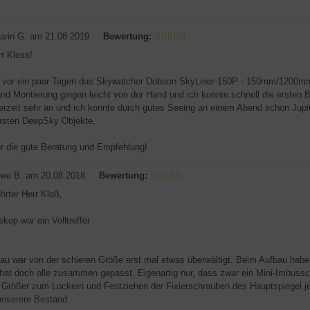
arin G.
am 21.08.2019
Bewertung:
rr Kloss!
 vor ein paar Tagen das Skywatcher Dobson SkyLiner-150P - 150mm/1200mm
nd Montierung gingen leicht von der Hand und ich konnte schnell die ersten
derzeit sehr an und ich konnte durch gutes Seeing an einem Abend schon Jupi
ersten DeepSky Objekte.
r die gute Beratung und Empfehlung!
we B.
am 20.08.2018
Bewertung:
hrter Herr Kloß,
kop war ein Volltreffer
au war von der schieren Größe erst mal etwas überwältigt. Beim Aufbau habe 
hat doch alle zusammen gepasst. Eigenartig nur, dass zwar ein Mini-Imbussch
rößer zum Lockern und Festziehen der Fixierschrauben des Hauptspiegel jedo
unserem Bestand.