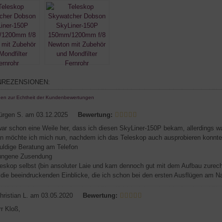
REZENSIONEN:
nen zur Echtheit der Kundenbewertungen
ürgen S.
am 03.12.2025
Bewertung:
war schon eine Weile her, dass ich diesen SkyLiner-150P bekam, allerdings w
 möchte ich mich nun, nachdem ich das Teleskop auch ausprobieren konnte,
duldige Beratung am Telefon
lungene Zusendung
leskop selbst (bin ansoluter Laie und kam dennoch gut mit dem Aufbau zurech
r die beeindruckenden Einblicke, die ich schon bei den ersten Ausflügen am 
hristian L.
am 03.05.2020
Bewertung:
rr Kloß,