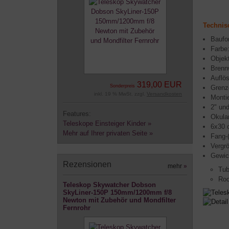
Technis
Baufo
Farbe
Objek
Brenn
Auflö
319,00 EUR
Sonderpreis
Grenz
inkl. 19 % MwSt. zzgl.
Versandkosten
Montie
2" un
Features:
Okul
Teleskope Einsteiger Kinder »
6x30 
Mehr auf Ihrer privaten Seite »
Fang-
Vergr
Gewic
Rezensionen
mehr
»
Tub
Roc
Teleskop Skywatcher Dobson
SkyLiner-150P 150mm/1200mm f/8
Newton mit Zubehör und Mondfilter
Fernrohr