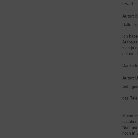
Eva B.
Autor:
K
Hallo He
Ich habe
Aufbau u
sich ja 
auf die 
Danke fü
Autor:
U
Sehr gee
das Teles
Meine Fr
nachher 
Nummer G
noch in 