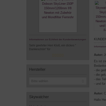
KUNDEN
Informationen zur Echtheit der Kundenbewertungen
Sehr geehrter Herr Kloß, ein dickes "
Informatio
Dankeschön" für
Autor:
J
Es ist z
Bedanken
Hersteller
- die ge
- die ge
- das Te
Bitte wählen
- und fü
Autor:
C
Skywatcher
Hallo He