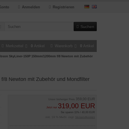
Konto
Anmelden
Registrieren
Suchen
Merkzettel
0
Artikel
Warenkorb
0
Artikel
obson SkyLiner-150P 150mm/1200mm f/8 Newton mit Zubehör
8 Newton mit Zubehör und Mondfilter
359,00 EUR
Unser bisheriger Preis
319,00 EUR
Jetzt nur
Sie sparen 11% / 40,00 EUR
inkl. 19 % MwSt. zzgl.
Versandkosten