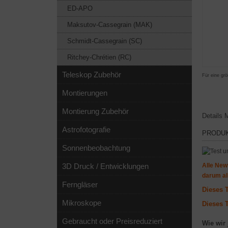
ED-APO
Maksutov-Cassegrain (MAK)
Schmidt-Cassegrain (SC)
Ritchey-Chrétien (RC)
Teleskop Zubehör
Für eine grö
Montierungen
Montierung Zubehör
Details
M
Astrofotografie
PRODU
Sonnenbeobachtung
3D Druck / Entwicklungen
Alle New
darum al
Ferngläser
Dieses T
Mikroskope
Dieses 
Gebraucht oder Preisreduziert
Wie wir 