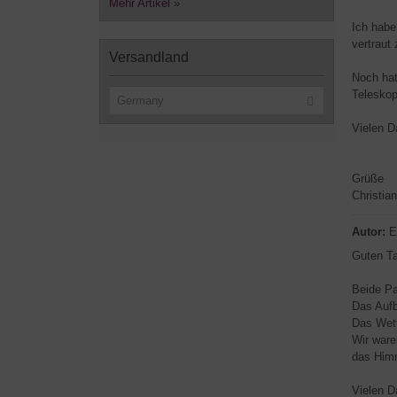
Mehr Artikel
»
Ich habe
vertraut
Versandland
Noch hat
Teleskop
Germany
Vielen D
Grüße
Christian
Autor:
E
Guten Ta
Beide Pa
Das Aufb
Das Wett
Wir ware
das Himm
Vielen D