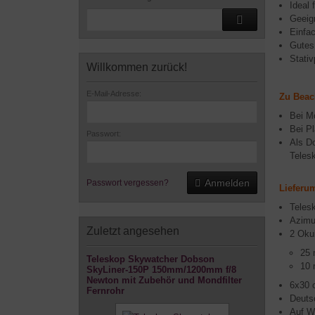
Ideal 
Geeig
Einfac
Gutes 
Stativ
Willkommen zurück!
E-Mail-Adresse:
Zu Beac
Bei M
Bei P
Passwort:
Als D
Teles
Anmelden
Passwort vergessen?
Lieferu
Teles
Azimut
Zuletzt angesehen
2 Okul
25 
Teleskop Skywatcher Dobson
10 
SkyLiner-150P 150mm/1200mm f/8
Newton mit Zubehör und Mondfilter
6x30 
Fernrohr
Deuts
Auf Wu