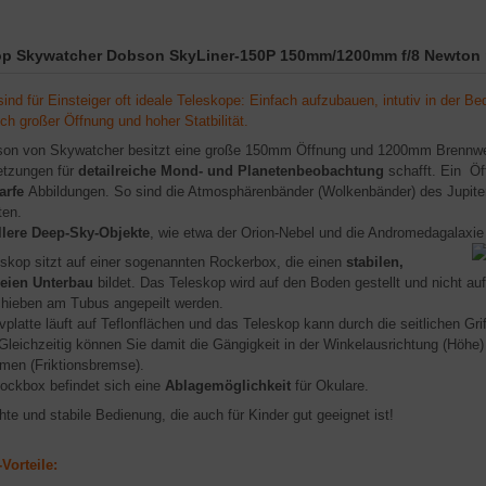
op Skywatcher Dobson SkyLiner-150P 150mm/1200mm f/8 Newton 
ind für Einsteiger oft ideale Teleskope: Einfach aufzubauen, intutiv in der B
ich großer Öffnung und hoher Statbilität.
on von Skywatcher besitzt eine große 150mm Öffnung und 1200mm Brennweit
etzungen für
detailreiche Mond- und Planetenbeobachtung
schafft. Ein Öff
arfe
Abbildungen. So sind die Atmosphärenbänder (Wolkenbänder) des Jupite
ten.
lere Deep-Sky-Objekte
, wie etwa der Orion-Nebel und die Andromedagalaxie
skop sitzt auf einer sogenannten Rockerbox, die einen
stabilen,
reien Unterbau
bildet. Das Teleskop wird auf den Boden gestellt und nicht 
hieben am Tubus angepeilt werden.
ivplatte läuft auf Teflonflächen und das Teleskop kann durch die seitlichen G
Gleichzeitig können Sie damit die Gängigkeit in der Winkelausrichtung (Höhe
men (Friktionsbremse).
ockbox befindet sich eine
Ablagemöglichkeit
für Okulare.
chte und stabile Bedienung, die auch für Kinder gut geeignet ist!
Vorteile: