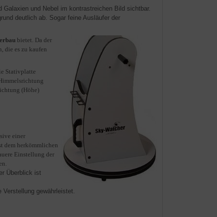
alaxien und Nebel im kontrastreichen Bild sichtbar.
und deutlich ab. Sogar feine Ausläufer der
terbau
bietet. Da der
, die es zu kaufen
 Stativplatte
e Himmelsrichtung
richtung (Höhe)
sive einer
 ist dem herkömmlichen
auere Einstellung der
en.
r Überblick ist
 Verstellung gewährleistet.