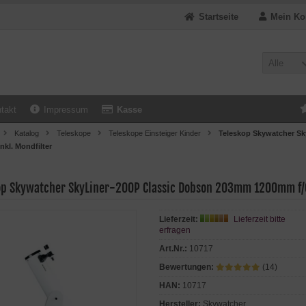
Startseite
Mein Ko
Alle
takt
Impressum
Kasse
Katalog
Teleskope
Teleskope Einsteiger Kinder
Teleskop Skywatcher S
nkl. Mondfilter
op Skywatcher SkyLiner-200P Classic Dobson 203mm 1200mm f/6
Lieferzeit:
Lieferzeit bitte
erfragen
Art.Nr.:
10717
Bewertungen:
(14)
HAN:
10717
Hersteller:
Skywatcher