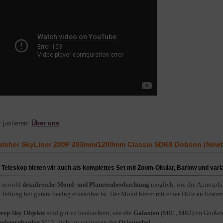
r justieren:
Über uns
tcher SkyLiner 200P 203mm/1200mm Classic SDK8 Dobson (Newto
 Teleskop bieten wir auch als komplettes Set mit Zoom-Okular, Barlow und vari
d sowohl
detailreiche Mond- und Planetenbeobachtung
möglich, wie die Atmosph
 Teilung bei gutem Seeing erkennbar ist. Der Mond bietet mit einer Fülle an Kratern
eep Sky Objekte
sind gut zu beobachten, wie die
Galaxien
(M81, M82) im Großen
elsternhaufen
M13, nicht zu vergessen der
Orionnebel
.