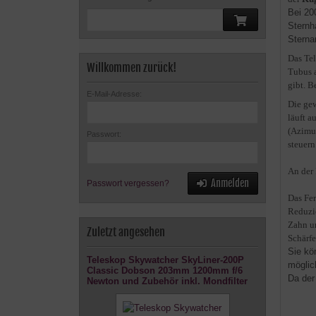
Bei 20
Sternh
Sterna
Das Tel
Willkommen zurück!
Tubus a
gibt. B
E-Mail-Adresse:
Die ge
läuft a
(Azimut
Passwort:
steuern
An der
Anmelden
Passwort vergessen?
Das Fer
Reduzie
Zahn un
Zuletzt angesehen
Schärfe
Sie kö
Teleskop Skywatcher SkyLiner-200P
möglic
Classic Dobson 203mm 1200mm f/6
Da der
Newton und Zubehör inkl. Mondfilter