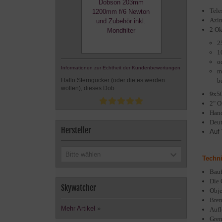
Tele
Azi
2 Ok
2
1
o
Informationen zur Echtheit der Kundenbewertungen
m
b
Hallo Sterngucker (oder die es werden
wollen), dieses Dob
9x50
2" O
Hand
Deut
Hersteller
Auf 
Bitte wählen
Techni
Bauf
Die 
Skywatcher
Obje
Bren
Mehr Artikel
»
Aufl
Gren