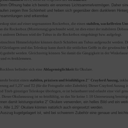
0mm Öffnung habe ich bereits ein enormes Lichtsammelvermögen. Daher sind G
aufen zeigen Ihre Schönheit und heben sich gegenüber dem dunkleren Hintergr
nsammlungen sind erkennbar.
eskop sitzt auf einer sogenannten Rockerbox, die einen
stabilen, wackelfreien Un
n die Rockerbox (Montierung) geschraubt wird, ist dies einer der stabilsten Dobson
ei anderen Dobson wird der Tubus in die Rockerbox eingehängt bzw. aufgelegt.
wünschten Himmelobjekte können durch Schieben am Tubus aufgesucht werden. Die
uf Gleitlagern und das Teleskop kann durch die seitlichen Griffe in die gewünscht
) gedreht werden. Gleichzeitig können Sie damit die Gängigkeit in der Winkelaus
 und es festklemmen.
 Rockbox befindet sich eine
Ablagemöglichkeit
für Okulare.
nrohr besitzt einen
stabilen, präzisen und feinfühligen 2'' Crayford Auszug,
inklu
rung auf 1,25'' und T2 (für die Fotografie oder Zubehör). Dieser Crayford Auszug
d Trieb günstiger Teleskope überlegen, er ist belastbarer und erlaubt eine viel gen
. Dieser Okularauszug ist so feinfühlig, so das Sie keine 1:10 Untersetzung benötig
nnen damit leistungsstarke 2" Okulare verwenden, ein helles Bild und ein weite
h. Alle 1,25" Okulare können natürlich auch eingesetzt werden.
 Auszug kugelgelagert ist, wird bei schwerem Zubehör eine genaue und leichte