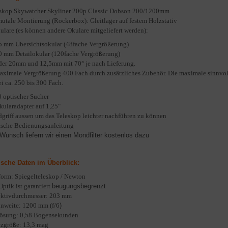
skop Skywatcher Skyliner 200p Classic Dobson 200/1200mm
mutale Montierung
(Rockerbox): Gleitlager auf festem Holzstativ
ulare (es können andere Okulare mitgeliefert werden):
5 mm Übersichtsokular (48fache Vergrößerung)
0 mm Detailokular (120fache Vergrößerung)
der 20mm und 12,5mm mit 70° je nach Lieferung.
aximale Vergrößerung 400 Fach durch zusätzliches Zubehör. Die maximale sinnvol
ei ca. 250 bis 300 Fach.
 optischer Sucher
kularadapter auf 1,25"
griff aussen um das Teleskop leichter nachführen zu können
sche Bedienungsanleitung
Wunsch liefern wir einen Mondfilter kostenlos dazu
sche Daten im Überblick:
orm: Spiegelteleskop / Newton
Optik ist garantiert
beugungsbegrenzt
ktivdurchmesser: 203 mm
nweite: 1200 mm (f/6
)
ösung: 0,58 Bogensekunden
zgröße: 13,3 mag