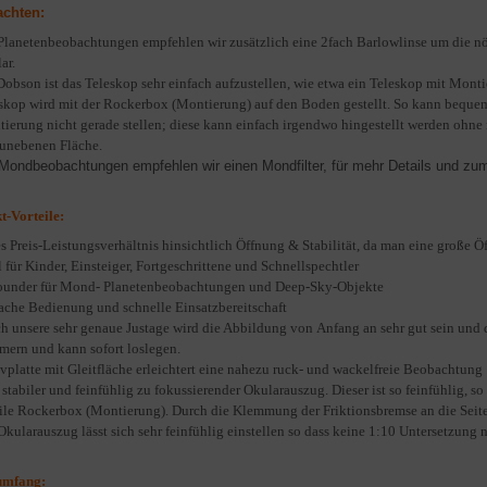
achten:
Planetenbeobachtungen empfehlen wir zusätzlich eine 2fach Barlowlinse um die n
ar.
Dobson ist das Teleskop sehr einfach aufzustellen, wie etwa ein Teleskop mit Monti
skop wird mit der Rockerbox (Montierung) auf den Boden gestellt. So kann beque
ierung nicht gerade stellen; diese kann einfach irgendwo hingestellt werden ohne n
unebenen Fläche.
Mondbeobachtungen empfehlen wir einen Mondfilter, für mehr Details und zu
t-Vorteile:
es
Preis-Leistungsverhältnis hinsichtlich Öffnung & Stabilität, da man eine große 
l für Kinder, Einsteiger, Fortgeschrittene und Schnellspechtler
ounder für Mond- Planetenbeobachtungen und Deep-Sky-Objekte
ache Bedienung und schnelle Einsatzbereitschaft
h unsere sehr genaue Justage wird die Abbildung von Anfang an sehr gut sein und d
ern und kann sofort loslegen.
ivplatte mit Gleitfläche erleichtert eine nahezu ruck- und wackelfreie Beobachtung
 stabiler und feinfühlig zu fokussierender Okularauszug. Dieser ist so feinfühlig, so
ile Rockerbox (Montierung). Durch die Klemmung der Friktionsbremse an die Seiten
Okularauszug lässt sich sehr feinfühlig einstellen so dass keine 1:10 Untersetzung n
umfang: