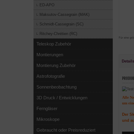
ED-APO
Maksutov-Cassegrain (MAK)
Schmidt-Cassegrain (SC)
Ritchey-Chrétien (RC)
Für eine grö
Teleskop Zubehör
Montierungen
Detail
Montierung Zubehör
Astrofotografie
PRODUK
Sonnenbeobachtung
Alle N
3D Druck / Entwicklungen
um ein
Ferngläser
Der Sk
Mikroskope
und au
Gebraucht oder Preisreduziert