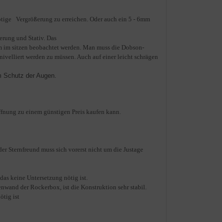
ötige Vergrößerung zu erreichen. Oder auch ein 5 - 6mm
erung und Stativ. Das
m im sitzen beobachtet werden. Man muss die Dobson-
ivelliert werden zu müssen. Auch auf einer leicht schrägen
m Schutz der Augen.
Öffnung zu einem günstigen Preis kaufen kann.
er Sternfreund muss sich vorerst nicht um die Justage
 das keine Untersetzung nötig ist.
wand der Rockerbox, ist die Konstruktion sehr stabil.
ötig ist