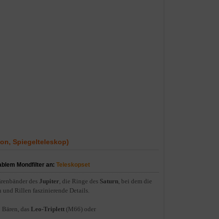
n, Spiegelteleskop)
ablem Mondfilter an:
Teleskopset
ärenbänder des
Jupiter
, die Ringe des
Saturn
, bei dem die
 und Rillen faszinierende Details.
 Bären, das
Leo-Triplett
(M66) oder