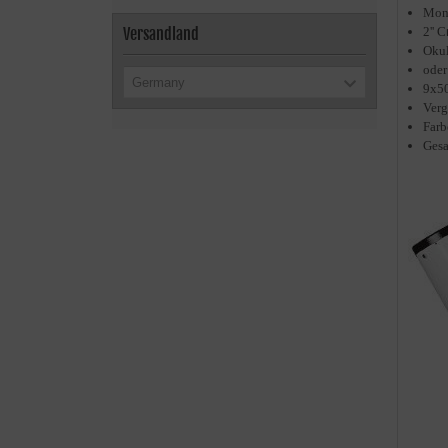
Mont
2''
C
Versandland
Oku
oder
Germany
9x50
Verg
Farb
Ges