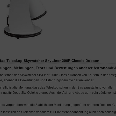
das Teleskop Skywatcher SkyLiner-200P Classic Dobson
rungen
, Meinungen, Tests und Bewertungen anderer Astronomie-B
rnet erhält das Skywatcher SkyLiner-200P Classic Dobson von Käufern in der Katego
te, ebenso die Bewertungen und Erfahrungsberichte der Anwender.
nhellig ist die Meinung, dass das Teleskop schon in der Basisausstattung vor all
hr gut für Deep Sky Objekte eignet. Auch der Auf- und Abbau geht sehr zügig von sta
ers vorgehoben wird die Stabilität der Montierung gegenüber anderen Dobson. Ger
ch lässt sich das Teleskop vor allem zur Planetenbeoabachtung auch noch beliebig