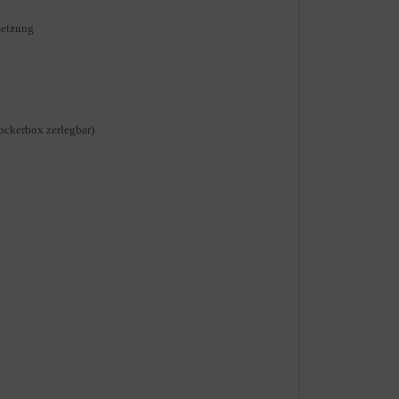
setzung
ockerbox zerlegbar)