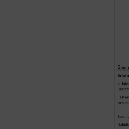
Über 
E
rfah
Im Inte
Bestno
Fast ei
sich se
Besond
Natürli