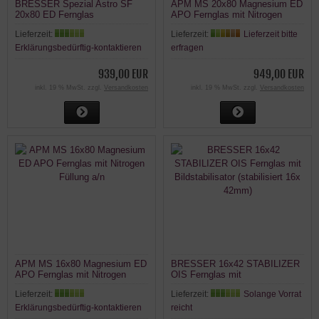
BRESSER Spezial Astro SF
APM MS 20x80 Magnesium ED
20x80 ED Fernglas
APO Fernglas mit Nitrogen
Füllung a/n
Lieferzeit:
Lieferzeit:
Lieferzeit bitte
Erklärungsbedürftig-kontaktieren
erfragen
939,00 EUR
949,00 EUR
inkl. 19 % MwSt. zzgl.
Versandkosten
inkl. 19 % MwSt. zzgl.
Versandkosten
APM MS 16x80 Magnesium ED
BRESSER 16x42 STABILIZER
APO Fernglas mit Nitrogen
OIS Fernglas mit
Füllung a/n
Bildstabilisator (stabilisiert 16x
Lieferzeit:
Lieferzeit:
Solange Vorrat
42mm)
Erklärungsbedürftig-kontaktieren
reicht