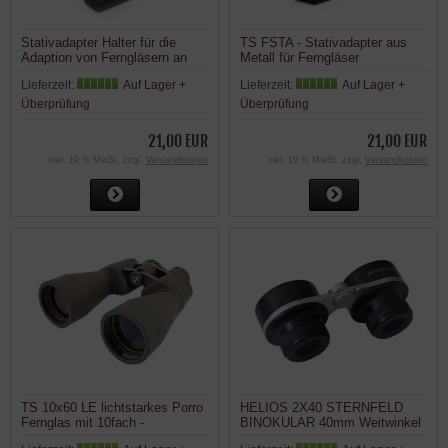
Stativadapter Halter für die
TS FSTA - Stativadapter aus
Adaption von Ferngläsern an
Metall für Ferngläser
Fotostative
Lieferzeit:
Auf Lager +
Lieferzeit:
Auf Lager +
Überprüfung
Überprüfung
21,00 EUR
21,00 EUR
inkl. 19 % MwSt. zzgl.
Versandkosten
inkl. 19 % MwSt. zzgl.
Versandkosten
TS 10x60 LE lichtstarkes Porro
HELIOS 2X40 STERNFELD
Fernglas mit 10fach -
BINOKULAR 40mm Weitwinkel
Dämmerung, Astronomie
Fernglas 24°