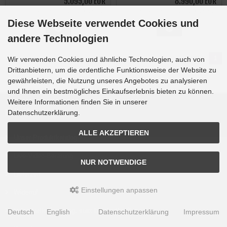
5.095,00 EUR
8.990,00 EUR
inkl. 19 % MwSt. zzgl.
Versandkosten
inkl. 19 % MwSt. zzgl.
Versandkosten
Diese Webseite verwendet Cookies und
andere Technologien
Seiten:
1
Wir verwenden Cookies und ähnliche Technologien, auch von
Drittanbietern, um die ordentliche Funktionsweise der Website zu
gewährleisten, die Nutzung unseres Angebotes zu analysieren
und Ihnen ein bestmögliches Einkaufserlebnis bieten zu können.
Weitere Informationen finden Sie in unserer
Mehr über...
Datenschutzerklärung.
ALLE AKZEPTIEREN
Unser Produktkatalog
Live-Video-Beratung
NUR NOTWENDIGE
Lieferzeit
Einstellungen anpassen
Widerruf
Individuelle Beratung, statt blinder Kauf!
Deutsch
English
Datenschutzerklärung
Impressum