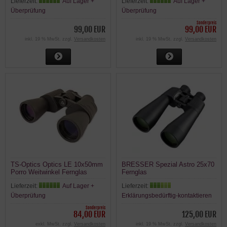
Lieferzeit:
Auf Lager +
Lieferzeit:
Auf Lager +
Überprüfung
Überprüfung
Sonderpreis
99,00 EUR
99,00 EUR
inkl. 19 % MwSt. zzgl.
Versandkosten
inkl. 19 % MwSt. zzgl.
Versandkosten
TS-Optics Optics LE 10x50mm
BRESSER Spezial Astro 25x70
Porro Weitwinkel Fernglas
Fernglas
Multivergütung
Lieferzeit:
Auf Lager +
Lieferzeit:
Überprüfung
Erklärungsbedürftig-kontaktieren
Sonderpreis
84,00 EUR
125,00 EUR
exkl. MwSt. zzgl.
Versandkosten
inkl. 19 % MwSt. zzgl.
Versandkosten