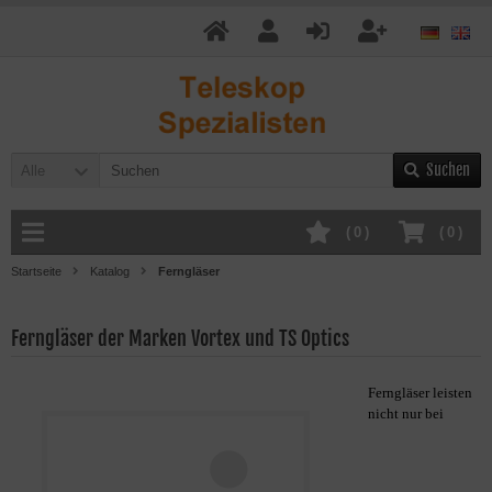
Suchen
Alle
(
0
)
(
0
)
Startseite
Katalog
Ferngläser
Ferngläser der Marken Vortex und TS Optics
Ferngläser leisten
nicht nur bei