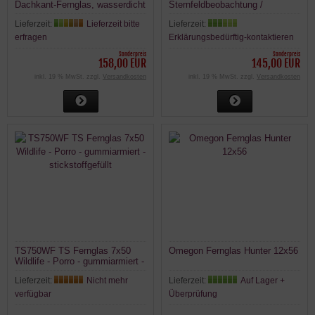
Dachkant-Fernglas, wasserdicht
Sternfeldbeobachtung /
Milchstraße
Lieferzeit:
Lieferzeit bitte
Lieferzeit:
erfragen
Erklärungsbedürftig-kontaktieren
Sonderpreis
Sonderpreis
158,00 EUR
145,00 EUR
inkl. 19 % MwSt. zzgl.
Versandkosten
inkl. 19 % MwSt. zzgl.
Versandkosten
TS750WF TS Fernglas 7x50
Omegon Fernglas Hunter 12x56
Wildlife - Porro - gummiarmiert -
stickstoffgefüllt
Lieferzeit:
Nicht mehr
Lieferzeit:
Auf Lager +
verfügbar
Überprüfung