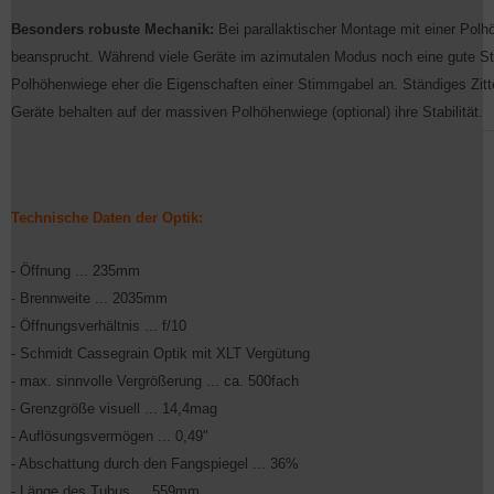
Besonders robuste Mechanik:
Bei parallaktischer Montage mit einer Polh
beansprucht. Während viele Geräte im azimutalen Modus noch eine gute Stabi
Polhöhenwiege eher die Eigenschaften einer Stimmgabel an. Ständiges Zitte
Geräte behalten auf der massiven Polhöhenwiege (optional) ihre Stabilität.
Technische Daten der Optik:
- Öffnung ... 235mm
- Brennweite ... 2035mm
- Öffnungsverhältnis ... f/10
- Schmidt Cassegrain Optik mit XLT Vergütung
- max. sinnvolle Vergrößerung ... ca. 500fach
- Grenzgröße visuell ... 14,4mag
- Auflösungsvermögen ... 0,49"
- Abschattung durch den Fangspiegel ... 36%
- Länge des Tubus ... 559mm