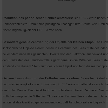
Polhöhenwiege
Reduktion des periodischen Schneckenfehlers:
Die CPC Geräte haben ei
Schneckenfehlers. Damit sind punktgenau nachgeführte Sterne kein Problem
Nachführgenauigkeit der CPC Geräte hoch.
Besonders genaue Zentrierung der Objekte bei kleinen Chips:
Die Funkt
lichtschwache Objekte extrem genau ins Zentrum des Gesichtsfeldes oder 
heller Stern nahe des gesuchten Objekts von der Elektronik ausgewählt un
den Pfeiltasten des Handcontrollers ganz genau in die Mitte des Gesichtsfe
Abstand von diesem Stern zum gesuchten Objekt und fährt dieses hochprä
Genaue Einnordung mit der Polhöhenwiege - ohne Polsucher:
Astrofot
höchste Genauigkeit in der Einnordung. CPC Geräte schaffen dies auch ohn
das Polar Menue. Das Gerät fährt zum Polarstern. Diesen Zentrieren Sie du
Polhöhenwiege in die Mitte des Okular- oder Kamera Gesichtsfeldes. Dana
schon ist das Gerät so genau eingenordet, daß Astrofotografie erfolgreich mö