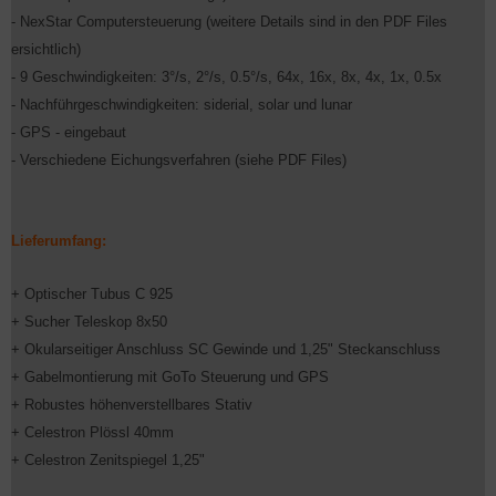
- NexStar Computersteuerung (weitere Details sind in den PDF Files
ersichtlich)
- 9 Geschwindigkeiten: 3°/s, 2°/s, 0.5°/s, 64x, 16x, 8x, 4x, 1x, 0.5x
- Nachführgeschwindigkeiten: siderial, solar und lunar
-
GPS - eingebaut
- Verschiedene Eichungsverfahren (siehe PDF Files)
Lieferumfang:
+ Optischer Tubus C 925
+
Sucher Teleskop 8x50
+
Okularseitiger Anschluss SC Gewinde und 1,25" Steckanschluss
+
Gabelmontierung mit GoTo Steuerung und GPS
+
Robustes höhenverstellbares Stativ
+
Celestron Plössl 40mm
+
Celestron Zenitspiegel 1,25"