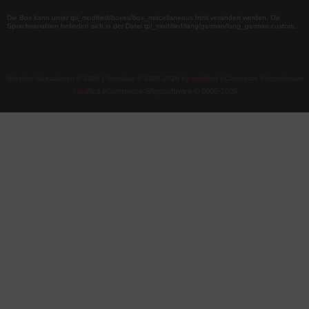
Die Box kann unter tpl_modified/boxes/box_miscellaneous.html verändert werden. Die
Sprachvariablen befinden sich in der Datei tpl_modified/lang/german/lang_german.custom.
Teleskop-Spezialisten © 2026 | Template © 2009-2026 by
mod
ified eCommerce Shopsoftware
mod
ified eCommerce Shopsoftware © 2009-2026