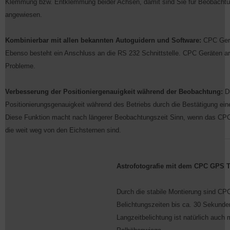
Klemmung bzw. Entklemmung beider Achsen, damit sind Sie für Beobachtun
angewiesen.
Kombinierbar mit allen bekannten Autoguidern und Software:
CPC Gerä
Ebenso besteht ein Anschluss an die RS 232 Schnittstelle. CPC Geräten a
Probleme.
Verbesserung der Positioniergenauigkeit während der Beobachtung:
Di
Positionierungsgenauigkeit während des Betriebs durch die Bestätigung ei
Diese Funktion macht nach längerer Beobachtungszeit Sinn, wenn das CPC 
die weit weg von den Eichsternen sind.
Astrofotografie mit dem CPC GPS 
Durch die stabile Montierung sind CPC 
Belichtungszeiten bis ca. 30 Sekund
Langzeitbelichtung ist natürlich auch 