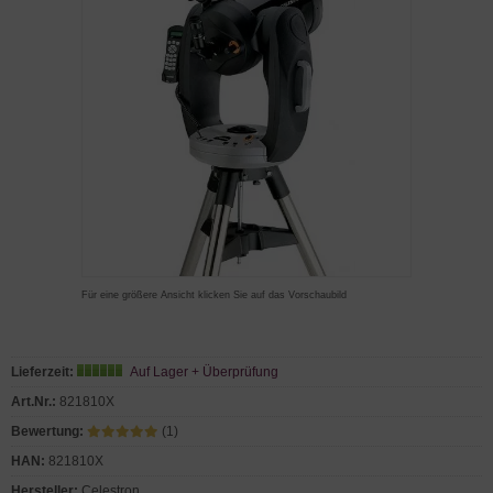
Für eine größere Ansicht klicken Sie auf das Vorschaubild
Lieferzeit:
Auf Lager + Überprüfung
Art.Nr.:
821810X
Bewertung:
(1)
HAN:
821810X
Hersteller:
Celestron