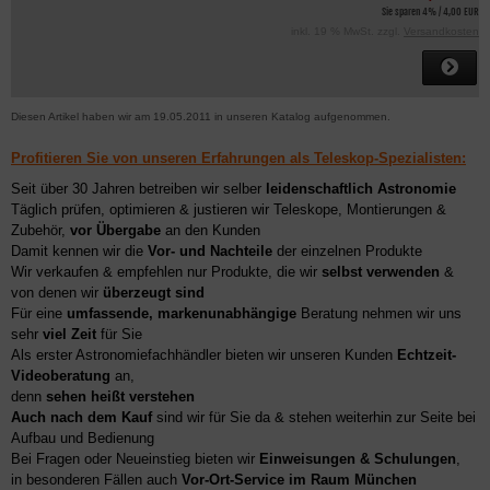
Sie sparen 4% / 4,00 EUR
inkl. 19 % MwSt. zzgl.
Versandkosten
Diesen Artikel haben wir am 19.05.2011 in unseren Katalog aufgenommen.
Profitieren Sie von unseren Erfahrungen als Teleskop-Spezialisten:
Seit über 30 Jahren betreiben wir selber
leidenschaftlich Astronomie
Täglich prüfen, optimieren & justieren wir Teleskope, Montierungen &
Zubehör,
vor Übergabe
an den Kunden
Damit kennen wir die
Vor- und Nachteile
der einzelnen Produkte
Wir verkaufen & empfehlen nur Produkte, die wir
selbst verwenden
&
von denen wir
überzeugt sind
Für eine
umfassende, markenunabhängige
Beratung nehmen wir uns
sehr
viel Zeit
für Sie
Als erster Astronomiefachhändler bieten wir unseren Kunden
Echtzeit-
Videoberatung
an,
denn
sehen heißt verstehen
Auch nach dem Kauf
sind wir für Sie da & stehen weiterhin zur Seite bei
Aufbau und Bedienung
Bei Fragen oder Neueinstieg bieten wir
Einweisungen & Schulungen
,
in besonderen Fällen auch
Vor-Ort-Service im Raum München