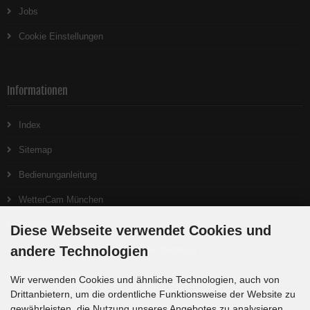
Jobs
Cookie Einstellungen
Informationen
Index
Sitemap
Bedienunganleitung
WetterCam München
Neuigkeiten
Diese Webseite verwendet Cookies und
andere Technologien
Ein gutes Teleskop beginnt bei der Beratung
Interessante Links
Wir verwenden Cookies und ähnliche Technologien, auch von
Drittanbietern, um die ordentliche Funktionsweise der Website zu
Produktlisten
gewährleisten, die Nutzung unseres Angebotes zu analysieren