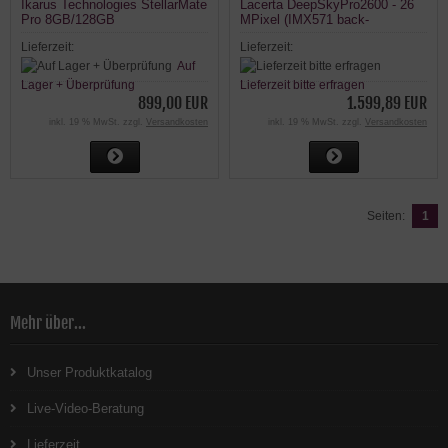
Ikarus Technologies StellarMate
Lacerta DeepSkyPro2600 - 26
Pro 8GB/128GB
MPixel (IMX571 back-
illuminated) APS-C gekühlte
Lieferzeit:
Lieferzeit:
Farbkamera mit M48 Anschluss
Auf
Lager + Überprüfung
Lieferzeit bitte erfragen
899,00 EUR
1.599,89 EUR
inkl. 19 % MwSt. zzgl.
Versandkosten
inkl. 19 % MwSt. zzgl.
Versandkosten
Seiten:
1
Mehr über...
Unser Produktkatalog
Live-Video-Beratung
Lieferzeit