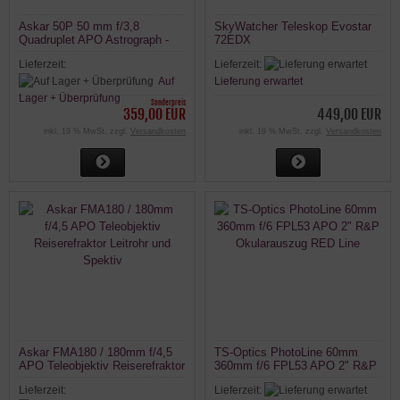
Askar 50P 50 mm f/3,8
SkyWatcher Teleskop Evostar
Quadruplet APO Astrograph -
72EDX
Manuelles Teleobjektiv
Lieferzeit:
Lieferzeit:
Auf
Lieferung erwartet
Lager + Überprüfung
Sonderpreis
359,00 EUR
449,00 EUR
inkl. 19 % MwSt. zzgl.
Versandkosten
inkl. 19 % MwSt. zzgl.
Versandkosten
Askar FMA180 / 180mm f/4,5
TS-Optics PhotoLine 60mm
APO Teleobjektiv Reiserefraktor
360mm f/6 FPL53 APO 2" R&P
Leitrohr und Spektiv
Okularauszug RED Line
Lieferzeit:
Lieferzeit: