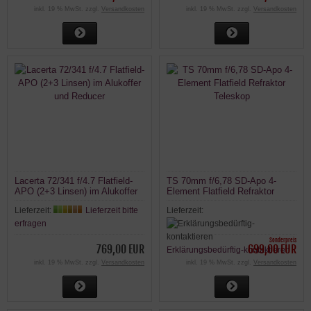
inkl. 19 % MwSt. zzgl.
Versandkosten
inkl. 19 % MwSt. zzgl.
Versandkosten
Lacerta 72/341 f/4.7 Flatfield-
TS 70mm f/6,78 SD-Apo 4-
APO (2+3 Linsen) im Alukoffer
Element Flatfield Refraktor
und Reducer
Teleskop
Lieferzeit:
Lieferzeit bitte
Lieferzeit:
erfragen
Sonderpreis
769,00 EUR
699,00 EUR
Erklärungsbedürftig-kontaktieren
inkl. 19 % MwSt. zzgl.
Versandkosten
inkl. 19 % MwSt. zzgl.
Versandkosten