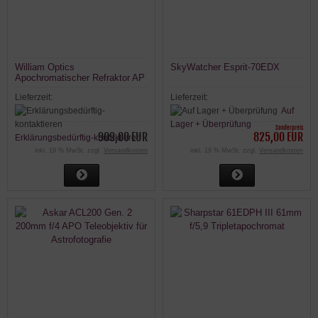
William Optics
SkyWatcher Esprit-70EDX
Apochromatischer Refraktor AP
61/360 ZenithStar ZS61 II OTA
Lieferzeit:
Lieferzeit:
Auf
Lager + Überprüfung
Sonderpreis
909,00 EUR
825,00 EUR
Erklärungsbedürftig-kontaktieren
inkl. 19 % MwSt. zzgl.
Versandkosten
inkl. 19 % MwSt. zzgl.
Versandkosten