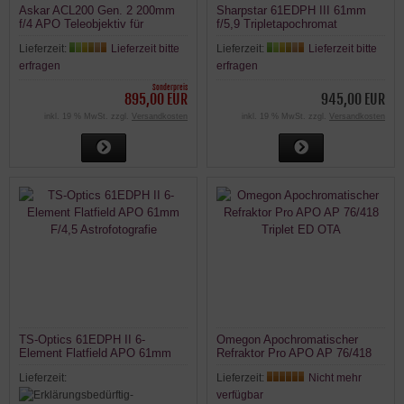
Askar ACL200 Gen. 2 200mm
Sharpstar 61EDPH III 61mm
f/4 APO Teleobjektiv für
f/5,9 Tripletapochromat
Astrofotografie
Lieferzeit:
Lieferzeit bitte
Lieferzeit:
Lieferzeit bitte
erfragen
erfragen
Sonderpreis
895,00 EUR
945,00 EUR
inkl. 19 % MwSt. zzgl.
Versandkosten
inkl. 19 % MwSt. zzgl.
Versandkosten
TS-Optics 61EDPH II 6-
Omegon Apochromatischer
Element Flatfield APO 61mm
Refraktor Pro APO AP 76/418
F/4,5 Astrofotografie
Triplet ED OTA
Lieferzeit:
Lieferzeit:
Nicht mehr
verfügbar