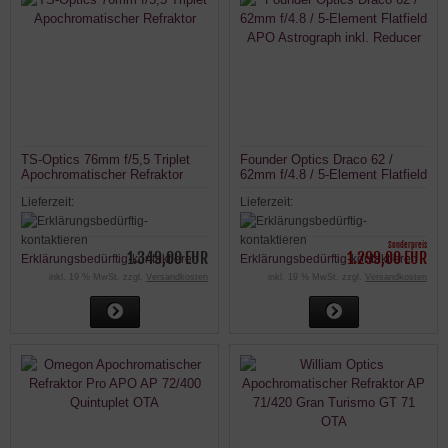
TS-Optics 76mm f/5,5 Triplet
Founder Optics Draco 62 /
Apochromatischer Refraktor
62mm f/4.8 / 5-Element Flatfield
APO Astrograph inkl. Reducer
Lieferzeit:
Lieferzeit:
Sonderpreis
1.349,00 EUR
1.299,00 EUR
Erklärungsbedürftig-kontaktieren
Erklärungsbedürftig-kontaktieren
inkl. 19 % MwSt. zzgl.
Versandkosten
inkl. 19 % MwSt. zzgl.
Versandkosten