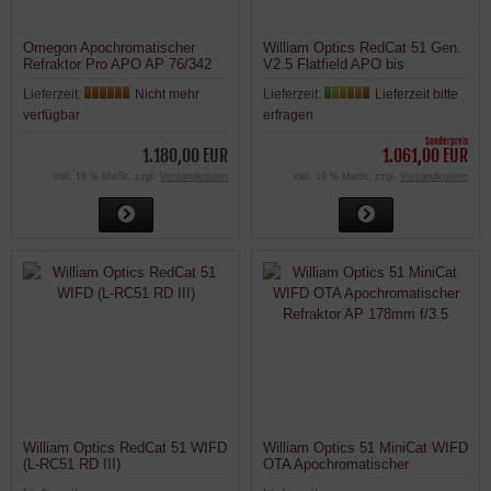
Omegon Apochromatischer
William Optics RedCat 51 Gen.
Refraktor Pro APO AP 76/342
V2.5 Flatfield APO bis
Triplet ED OTA
Vollformat 51/250 mm f/4,9
Lieferzeit:
Nicht mehr
Lieferzeit:
Lieferzeit bitte
Flatfield Tele für Fotografie
verfügbar
erfragen
Sonderpreis
1.180,00 EUR
1.061,00 EUR
inkl. 19 % MwSt. zzgl.
Versandkosten
inkl. 19 % MwSt. zzgl.
Versandkosten
William Optics RedCat 51 WIFD
William Optics 51 MiniCat WIFD
(L-RC51 RD III)
OTA Apochromatischer
Refraktor AP 178mm f/3.5