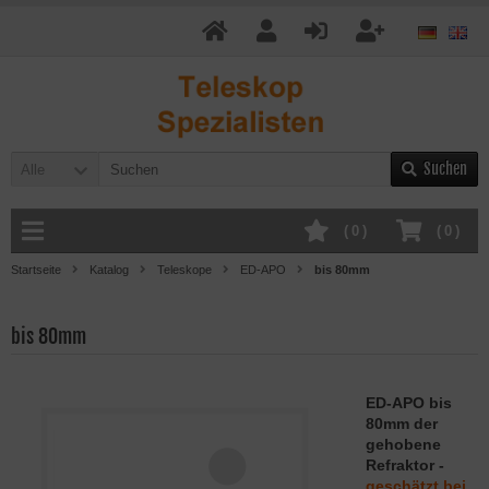
Suchen
Alle
(
0
)
(
0
)
Startseite
Katalog
Teleskope
ED-APO
bis 80mm
bis 80mm
ED-APO bis
80mm der
gehobene
Refraktor -
geschätzt bei