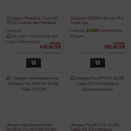
TS-Optics Photoline 72mm f/6
Sharpstar 50EDPH 50 mm f/5,5
FPL53 Lanthan Apo Refraktor
Triplet Apo
mit 2,5" Zahntrieb-OAZ
Lieferzeit:
Lieferzeit:
Lieferzeit bitte
Auf
erfragen
Lager + Überprüfung
Sonderpreis
Sonderpreis
449,00 EUR
499,00 EUR
inkl. 19 % MwSt. zzgl.
Versandkosten
inkl. 19 % MwSt. zzgl.
Versandkosten
Omegon Apochromatischer
Omegon Pro APO AP 61/335
Refraktor Pro APO AP 61/360
Triplet ED OTA Refraktor