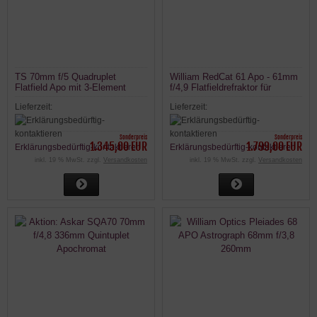
TS 70mm f/5 Quadruplet
William RedCat 61 Apo - 61mm
Flatfield Apo mit 3-Element
f/4,9 Flatfieldrefraktor für
FPL53 Refraktor
Astrofotografie
Lieferzeit:
Lieferzeit:
Sonderpreis
Sonderpreis
1.345,00 EUR
1.799,00 EUR
Erklärungsbedürftig-kontaktieren
Erklärungsbedürftig-kontaktieren
inkl. 19 % MwSt. zzgl.
Versandkosten
inkl. 19 % MwSt. zzgl.
Versandkosten