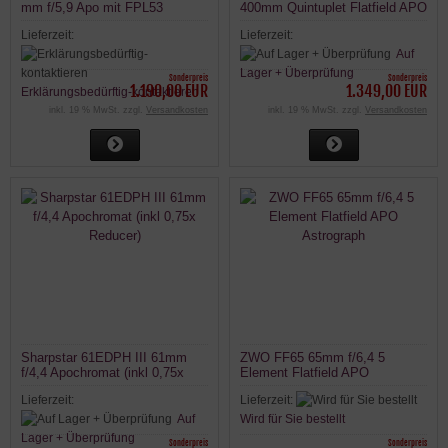
mm f/5,9 Apo mit FPL53
400mm Quintuplet Flatfield APO
Tripletobjektiv - GOLD
Astrograph
Lieferzeit:
Lieferzeit:
Auf
Lager + Überprüfung
Sonderpreis
Sonderpreis
1.190,00 EUR
1.349,00 EUR
Erklärungsbedürftig-kontaktieren
inkl. 19 % MwSt. zzgl.
Versandkosten
inkl. 19 % MwSt. zzgl.
Versandkosten
Sharpstar 61EDPH III 61mm
ZWO FF65 65mm f/6,4 5
f/4,4 Apochromat (inkl 0,75x
Element Flatfield APO
Reducer)
Astrograph
Lieferzeit:
Lieferzeit:
Auf
Wird für Sie bestellt
Lager + Überprüfung
Sonderpreis
Sonderpreis