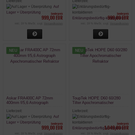
Lieferzeit:
Lieferzeit:
Auf
Lager + Überprüfung
Sonderpreis
Sonderpreis
999,00 EUR
999,00 EUR
Erklärungsbedürftig-kontaktieren
inkl. 19 % MwSt. zzgl.
Versandkosten
inkl. 19 % MwSt. zzgl.
Versandkosten
NEU
NEU
Askar FRA400C AP 72mm
ToupTek HOPE D60 60/280
400mm f/5,6 Astrograph
Tilter Apochromatischer
Apochromatischer Refraktor
Refraktor
Lieferzeit:
Lieferzeit:
Auf
Lager + Überprüfung
Sonderpreis
Sonderpreis
999,00 EUR
1.049,00 EUR
Erklärungsbedürftig-kontaktieren
inkl. 19 % MwSt. zzgl.
Versandkosten
inkl. 19 % MwSt. zzgl.
Versandkosten