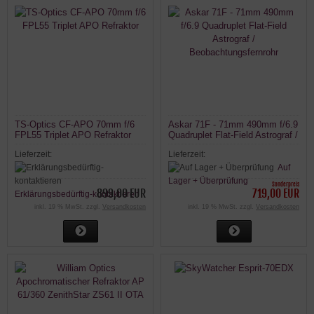
TS-Optics CF-APO 70mm f/6
Askar 71F - 71mm 490mm f/6.9
FPL55 Triplet APO Refraktor
Quadruplet Flat-Field Astrograf /
Beobachtungsfernrohr
Lieferzeit:
Lieferzeit:
Auf
Lager + Überprüfung
Sonderpreis
899,00 EUR
719,00 EUR
Erklärungsbedürftig-kontaktieren
inkl. 19 % MwSt. zzgl.
Versandkosten
inkl. 19 % MwSt. zzgl.
Versandkosten