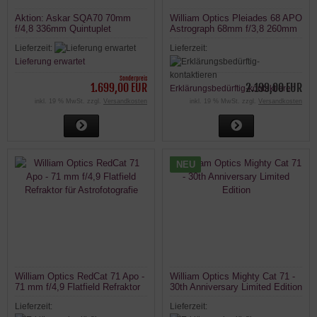
Aktion: Askar SQA70 70mm
William Optics Pleiades 68 APO
f/4,8 336mm Quintuplet
Astrograph 68mm f/3,8 260mm
Apochromat
Lieferzeit:
Lieferzeit:
Lieferung erwartet
Sonderpreis
1.699,00 EUR
2.199,00 EUR
Erklärungsbedürftig-kontaktieren
inkl. 19 % MwSt. zzgl.
Versandkosten
inkl. 19 % MwSt. zzgl.
Versandkosten
NEU
William Optics RedCat 71 Apo -
William Optics Mighty Cat 71 -
71 mm f/4,9 Flatfield Refraktor
30th Anniversary Limited Edition
für Astrofotografie
Lieferzeit:
Lieferzeit: