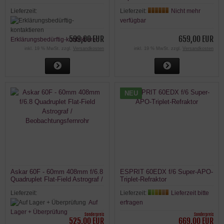
Triplet ED OTA
Apochromatischer
Lieferzeit:
Lieferzeit:
Nicht mehr
verfügbar
599,00 EUR
659,00 EUR
Erklärungsbedürftig-kontaktieren
inkl. 19 % MwSt. zzgl.
Versandkosten
inkl. 19 % MwSt. zzgl.
Versandkosten
NEU
Askar 60F - 60mm 408mm f/6.8
ESPRIT 60EDX f/6 Super-APO-
Quadruplet Flat-Field Astrograf /
Triplet-Refraktor
Beobachtungsfernrohr
Lieferzeit:
Lieferzeit:
Lieferzeit bitte
Auf
erfragen
Lager + Überprüfung
Sonderpreis
Sonderpreis
525,00 EUR
669,00 EUR