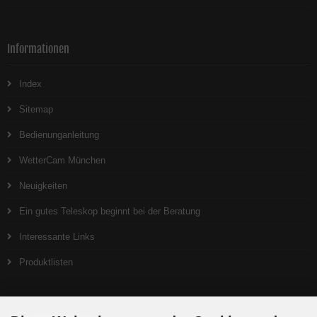
Informationen
Index
Sitemap
Bedienunganleitung
WetterCam München
Neuigkeiten
Ein gutes Teleskop beginnt bei der Beratung
Interessante Links
Produktlisten