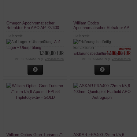
Omegon Apochromatischer
William Optics
Refraktor Pro APO AP 72/400
Apochromatischer Refraktor AP
Quintuplet OTA
71/420 Gran Turismo GT 71
Lieferzeit:
Lieferzeit:
OTA
Auf
Lager + Überprüfung
Sonderpreis
1.390,00 EUR
1.190,00 EUR
Erklärungsbedürftig-kontaktieren
inkl. 19 % MwSt. zzgl.
Versandkosten
inkl. 19 % MwSt. zzgl.
Versandkosten
William Optics Gran Turismo 71
ASKAR FRA400 72mm f/5,6