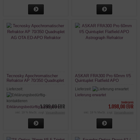
Tecnosky Apochromatischer
ASKAR FRA300 Pro 60mm f/5
Refraktor AP 70/350 Quadruplet
Quintuplet Flatfield APO
AG OTA ED-APO Refraktor
Astrograph Refraktor
Lieferzeit:
Lieferzeit:
Lieferung erwartet
Sonderpreis
1.299,00 EUR
1.098,00 EUR
Erklärungsbedürftig-kontaktieren
inkl. 19 % MwSt. zzgl.
Versandkosten
inkl. 19 % MwSt. zzgl.
Versandkosten