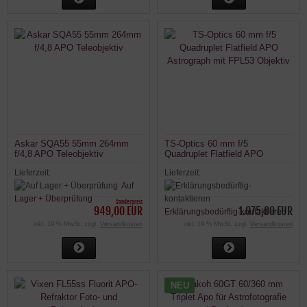
Askar SQA55 55mm 264mm
TS-Optics 60 mm f/5
f/4,8 APO Teleobjektiv
Quadruplet Flatfield APO
Astrograph mit FPL53 Objektiv
Lieferzeit:
Lieferzeit:
Auf
Lager + Überprüfung
Sonderpreis
949,00 EUR
1.075,00 EUR
Erklärungsbedürftig-kontaktieren
inkl. 19 % MwSt. zzgl.
Versandkosten
inkl. 19 % MwSt. zzgl.
Versandkosten
NEU