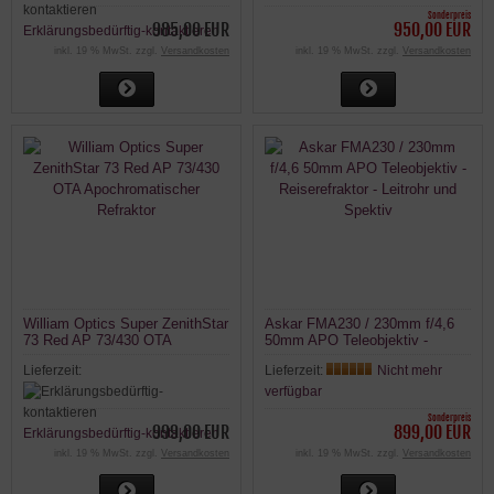
Sonderpreis
985,00 EUR
950,00 EUR
Erklärungsbedürftig-kontaktieren
inkl. 19 % MwSt. zzgl.
Versandkosten
inkl. 19 % MwSt. zzgl.
Versandkosten
William Optics Super ZenithStar
Askar FMA230 / 230mm f/4,6
73 Red AP 73/430 OTA
50mm APO Teleobjektiv -
Apochromatischer Refraktor
Reiserefraktor - Leitrohr und
Lieferzeit:
Lieferzeit:
Nicht mehr
Spektiv
verfügbar
Sonderpreis
999,00 EUR
899,00 EUR
Erklärungsbedürftig-kontaktieren
inkl. 19 % MwSt. zzgl.
Versandkosten
inkl. 19 % MwSt. zzgl.
Versandkosten